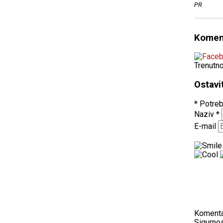
PR
Komen
Trenutn
Ostavi
* Potreb
Naziv
*
E-mail
Koment
Sigurnos