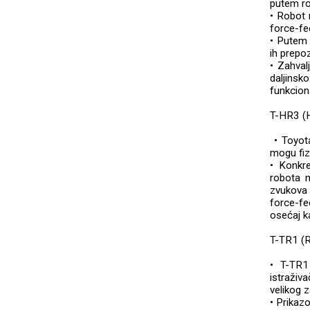
putem r
• Robot 
force-fe
• Putem 
ih prepo
• Zahval
daljinsk
funkcion
T-HR3 (
• Toyota
mogu fiz
• Konkr
robota m
zvukova 
force-fe
osećaj ka
T-TR1 (R
• T-TR1 
istraživ
velikog 
• Prikaz