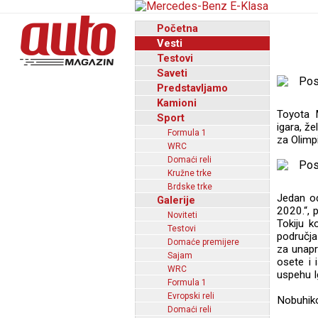
Početna
Vesti
Testovi
Saveti
Predstavljamo
Kamioni
Toyota M
Sport
igara, že
Formula 1
za Olimpi
WRC
Domaći reli
Kružne trke
Brdske trke
Jedan od
Galerije
2020.“, 
Noviteti
Tokiju k
Testovi
područja
Domaće premijere
za unapr
Sajam
osete i 
WRC
uspehu I
Formula 1
Evropski reli
Nobuhiko
Domaći reli