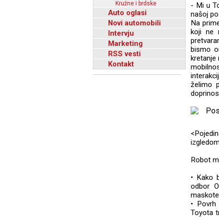
Kružne i brdske
- Mi u T
Auto oglasi
našoj po
Novi automobili
Na prime
koji ne 
Intervju
pretvar
Marketing
bismo om
RSS vesti
kretanje
Kontakt
mobilnos
interakc
želimo p
doprinos
<Pojedi
izgledom
Robot ma
• Kako bi
odbor Ol
maskote
• Povrh 
Toyota t