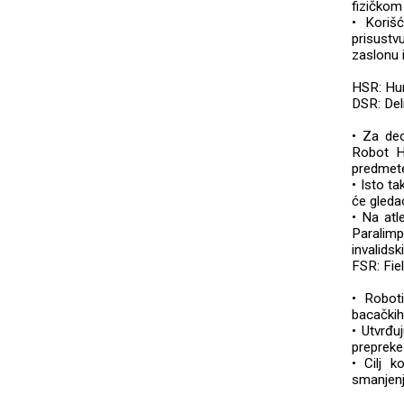
fizičkom
• Koriš
prisustv
zaslonu 
HSR: Hum
DSR: Del
• Za de
Robot HS
predmete
• Isto t
će gleda
• Na atl
Paralim
invalids
FSR: Fie
• Robot
bacačkih
• Utvrđu
prepreke
• Cilj 
smanjenj