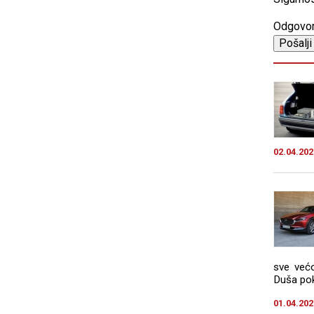
Odgovo
02.04.202
sve većo
Duša pokr
01.04.202