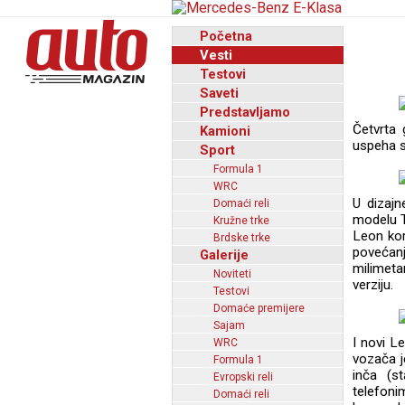
Početna
Vesti
Testovi
Saveti
Predstavljamo
Četvrta 
Kamioni
uspeha sv
Sport
Formula 1
WRC
U dizajn
Domaći reli
modelu T
Kružne trke
Leon kor
Brdske trke
povećanj
Galerije
milimeta
Noviteti
verziju.
Testovi
Domaće premijere
Sajam
I novi Le
WRC
vozača j
Formula 1
inča (s
Evropski reli
telefon
Domaći reli