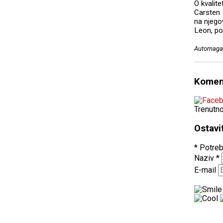
O kvalit
Carsten 
na njegov
Leon, po
Automagaz
Komen
Trenutn
Ostavi
* Potreb
Naziv
*
E-mail