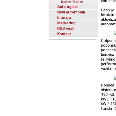
komanda
Kružne i brdske
Auto oglasi
Leon je 
Novi automobili
Infotaim
Intervju
aktueliz
Marketing
automats
RSS vesti
Kontakt
Potpuno
pogonski
podstica
benzina 
(eHybrid
performa
vozila i
Ponuda s
sistemo
190 KS. 
kW / 110
kW / 130
litarski