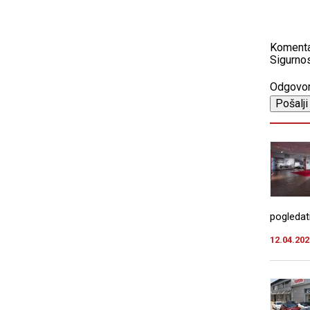
Koment
Sigurnos
Odgovo
pogledat
12.04.202