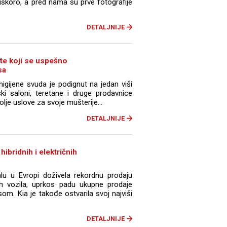
 uskoro, a pred nama su prve fotografije
DETALJNIJE
ste koji se uspešno
sa
igijene svuda je podignut na jedan viši
ski saloni, teretane i druge prodavnice
je uslove za svoje mušterije...
DETALJNIJE
hibridnih i električnih
lu u Evropi doživela rekordnu prodaju
čnih vozila, uprkos padu ukupne prodaje
m. Kia je takođe ostvarila svoj najviši
DETALJNIJE