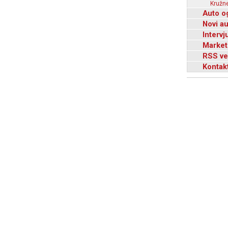
Kružne
Auto o
Novi a
Intervj
Market
RSS ve
Kontak