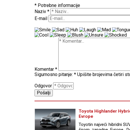
* Potrebne informacije
Naziv
*
E-mail
Komentar
*
Sigurnosno pitanje:
*
Upišite brojevima četiri s
Odgovor
Toyota Highlander Hybri
Evrope
Toyotin najveći hibridni SU
širom zapadne Evrope. Do