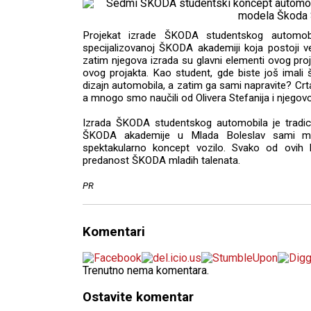
Projekat izrade ŠKODA studentskog automobi
specijalizovanoj ŠKODA akademiji koja postoji v
zatim njegova izrada su glavni elementi ovog p
ovog projakta. Kao student, gde biste još imali š
dizajn automobila, a zatim ga sami napravite? Crtan
a mnogo smo naučili od Olivera Stefanija i njegovo
Izrada ŠKODA studentskog automobila je tradici
ŠKODA akademije u Mlada Boleslav sami mogu
spektakularno koncept vozilo. Svako od ovih k
predanost ŠKODA mladih talenata.
PR
Komentari
Trenutno nema komentara.
Ostavite komentar