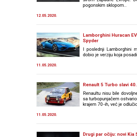
pogonskim sklopom...
12.05.2020.
Lamborghini Huracan EV
Spyder
I poslednji Lamborghini
dobio je verziju koja posadi 
11.05.2020.
Renault 5 Turbo slavi 40
Renaultu nisu bile dovolj
sa turbopunjačem ostvario
krajem 70-ih, već je odlučio
11.05.2020.
Drugi par očiju: novi Ki