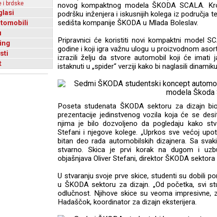
 i brdske
novog kompaktnog modela ŠKODA SCALA. Kroz ov
glasi
podršku inženjera i iskusnijih kolega iz područja t
utomobili
sedišta kompanije ŠKODA u Mlada Boleslav.
u
Pripravnici će koristiti novi kompaktni model S
ing
godine i koji igra važnu ulogu u proizvodnom aso
sti
izrazili želju da stvore automobil koji će imati ja
t
istaknuti u „spider“ verziji kako bi naglasili dinamiku
Poseta studenata ŠKODA sektoru za dizajn bio
prezentacije jedinstvenog vozila koja će se des
njima je bilo dozvoljeno da pogledaju kako stva
Stefani i njegove kolege. „Uprkos sve većoj upotr
bitan deo rada automobilskih dizajnera. Sa sva
stvarno. Skica je prvi korak na dugom i uzb
objašnjava Oliver Stefani, direktor ŠKODA sektora 
U stvaranju svoje prve skice, studenti su dobili 
u ŠKODA sektoru za dizajn. „Od početka, svi stu
odlučnost. Njihove skice su veoma impresivne, z
Hadaščok, koordinator za dizajn eksterijera.