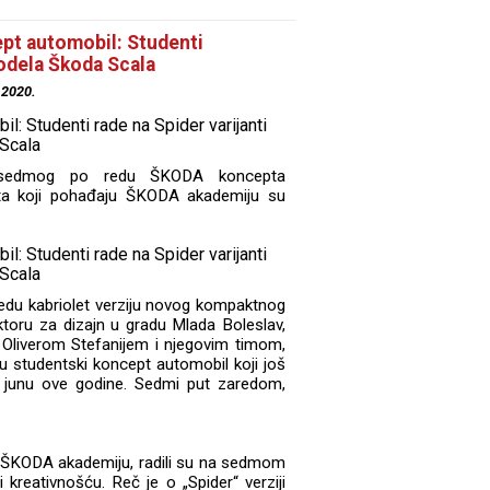
pt automobil: Studenti
modela Škoda Scala
.2020.
ja sedmog po redu ŠKODA koncepta
ta koji pohađaju ŠKODA akademiju su
zvedu kabriolet verziju novog kompaktnog
ru za dizajn u gradu Mlada Boleslav,
Oliverom Stefanijem i njegovim timom,
u studentski koncept automobil koji još
 u junu ove godine. Sedmi put zaredom,
u ŠKODA akademiju, radili su na sedmom
reativnošću. Reč je o „Spider“ verziji