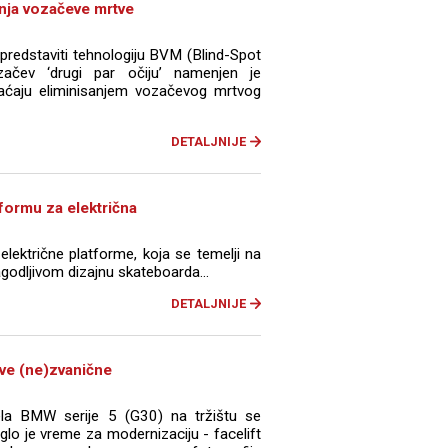
anja vozačeve mrtve
predstaviti tehnologiju BVM (Blind-Spot
ačev ‘drugi par očiju’ namenjen je
aćaju eliminisanjem vozačevog mrtvog
DETALJNIJE
tformu za električna
električne platforme, koja se temelji na
odljivom dizajnu skateboarda...
DETALJNIJE
rve (ne)zvanične
ela BMW serije 5 (G30) na tržištu se
glo je vreme za modernizaciju - facelift