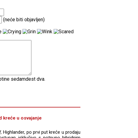
(neće biti objavljen)
totine sedamdest dva.
d kreće u osvajanje
V, Highlander, po prvi put kreće u prodaju
stupan isključivo s potpuno hibridnim