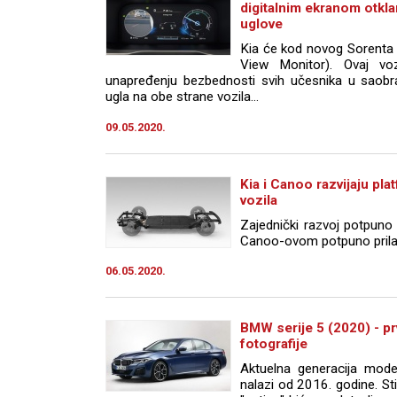
digitalnim ekranom otkl
uglove
Kia će kod novog Sorenta 
View Monitor). Ovaj voz
unapređenju bezbednosti svih učesnika u saobr
ugla na obe strane vozila...
09.05.2020.
Kia i Canoo razvijaju pla
vozila
Zajednički razvoj potpuno 
Canoo-ovom potpuno prilag
06.05.2020.
BMW serije 5 (2020) - p
fotografije
Aktuelna generacija mod
nalazi od 2016. godine. Sti