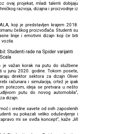
aj projekat, mladi talenti dobijaju
ehničkog razvoja, dizajna i proizvodnje iz
CALA, koji je predstavljen krajem 2018.
rtimanu češkog proizvođača. Studenti su
sne linije i emotivni dizajn koji će biti
 vozila.
 je važan korak na putu do službene
iti u junu 2020. godine. Tokom posete,
raju direktor sektora za dizajn Oliver
ebi računara i simulacija, crtež je ipak
kim potezom, ideja se pretvara u nešto
udljivom putu do novog automobila“,
za dizajn.
pomoć i vredne savete od svih zaposlenih
denti su pokazali veliko oduševljenje i
apravo mi se sviđa koncept“, kaže Jiří