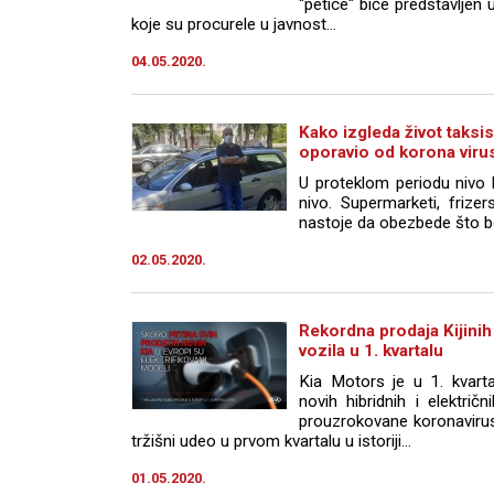
"petice" biće predstavljen
koje su procurele u javnost...
04.05.2020.
Kako izgleda život taksi
oporavio od korona viru
U proteklom periodu nivo h
nivo. Supermarketi, frizer
nastoje da obezbede što bol
02.05.2020.
Rekordna prodaja Kijinih 
vozila u 1. kvartalu
Kia Motors je u 1. kvarta
novih hibridnih i elektri
prouzrokovane koronaviruso
tržišni udeo u prvom kvartalu u istoriji...
01.05.2020.