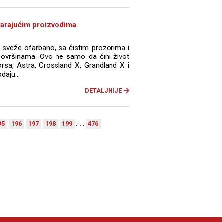
varajućim proizvodima
a sveže ofarbano, sa čistim prozorima i
površinama. Ovo ne samo da čini život
sa, Astra, Crossland X, Grandland X i
daju...
DETALJNIJE
95
196
197
198
199
. . .
476