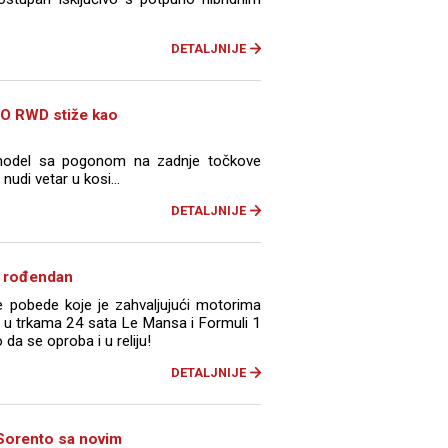
DETALJNIJE
O RWD stiže kao
 model sa pogonom na zadnje točkove
nudi vetar u kosi...
DETALJNIJE
. rođendan
ne pobede koje je zahvaljujući motorima
 u trkama 24 sata Le Mansa i Formuli 1
 da se oproba i u reliju!
DETALJNIJE
a Sorento sa novim