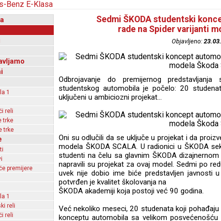
Sedmi ŠKODA studentski konce
a
rade na Spider varijanti 
i
Objavljeno:
23.03
avljamo
i
Odbrojavanje do premijernog predstavljan
studentskog automobila je počelo: 20 studena
la 1
uključeni u ambiciozni projekat...
 reli
 trke
 trke
Oni su odlučili da se uključe u projekat i da proi
e
modela ŠKODA SCALA. U radionici u ŠKODA sekto
ti
studenti na čelu sa glavnim ŠKODA dizajnernom 
i
napravili su projekat za ovaj model. Sedmi po red
e premijere
uvek nije dobio ime biće predstavljen javnosti
potvrđen je kvalitet školovanja na
ŠKODA akademiji koja postoji već 90 godina.
la 1
ki reli
Već nekoliko meseci, 20 studenata koji pohađaj
 reli
konceptu automobila sa velikom posvećenošću i k