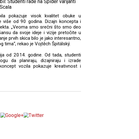
la pokazuje visok kvalitet obuke u
e više od 90 godina. Dizajn koncepta i
rojekta. „Veoma smo srećni što smo deo
ansu da svoje ideje i vizije pretočite u
je prvih skica bilo je jako interesantno,
g tima“, rekao je Vojtěch Špitálský.
ja od 2014. godine. Od tada, studenti
 da planiraju, dizajniraju i izrade
oncept vozila pokazuje kreativnost i