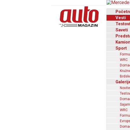
Početn
Vesti
Testov
Saveti
Predst
Kamion
Sport
Formu
WRC
Domaći
Kružne
Brdske
Galerij
Novite
Testov
Domać
Sajam
WRC
Formu
Evrops
Domaći