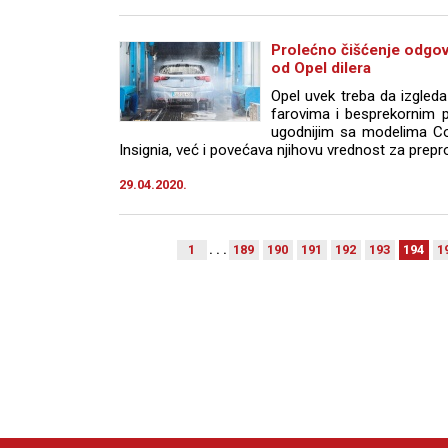
Prolećno čišćenje odgo
od Opel dilera
Opel uvek treba da izgled
farovima i besprekornim 
ugodnijim sa modelima Cor
Insignia, već i povećava njihovu vrednost za prepro
29.04.2020.
1
. . .
189
190
191
192
193
194
1