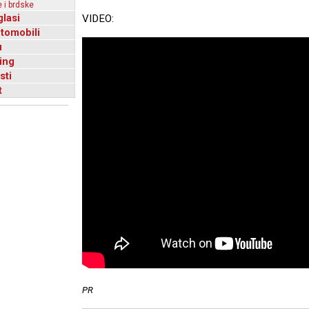
 i brdske
glasi
VIDEO:
utomobili
u
ing
sti
t
PR