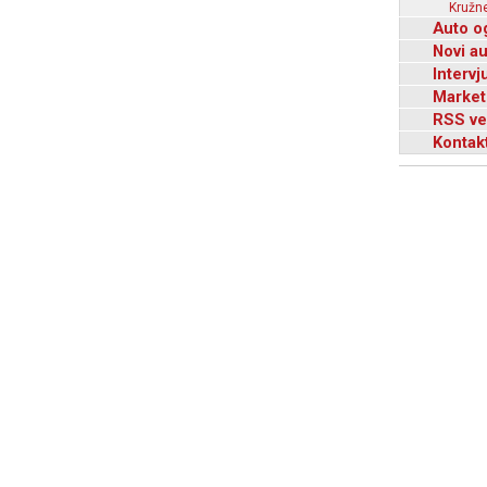
Kružne
Auto o
Novi a
Intervj
Market
RSS ve
Kontak