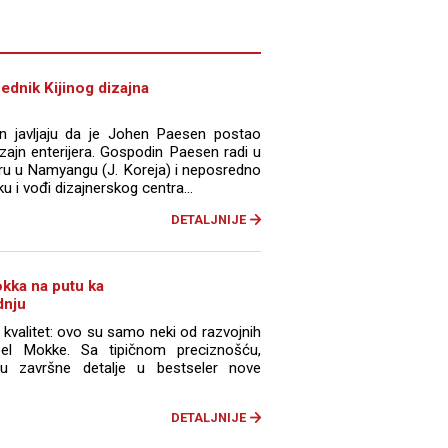
dnik Kijinog dizajna
n javljaju da je Johen Paesen postao
zajn enterijera. Gospodin Paesen radi u
ru u Namyangu (J. Koreja) i neposredno
i vođi dizajnerskog centra...
DETALJNIJE
okka na putu ka
dnju
 kvalitet: ovo su samo neki od razvojnih
el Mokke. Sa tipičnom preciznošću,
aju završne detalje u bestseler nove
DETALJNIJE