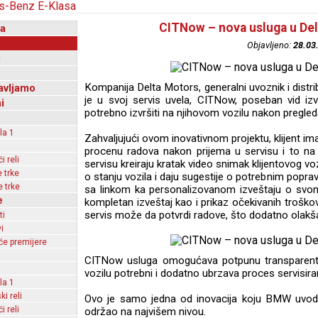
CITNow – nova usluga u De
a
Objavljeno:
28.03
i
Kompanija Delta Motors, generalni uvoznik i distr
avljamo
je u svoj servis uvela, CITNow, poseban vid izv
i
potrebno izvršiti na njihovom vozilu nakon pregleda
la 1
Zahvaljujući ovom inovativnom projektu, klijent i
procenu radova nakon prijema u servisu i to n
 reli
servisu kreiraju kratak video snimak klijentovog vo
 trke
o stanju vozila i daju sugestije o potrebnim poprav
 trke
sa linkom ka personalizovanom izveštaju o svom v
e
kompletan izveštaj kao i prikaz očekivanih troško
servis može da potvrdi radove, što dodatno olakš
ti
i
e premijere
CITNow usluga omogućava potpunu transparentno
vozilu potrebni i dodatno ubrzava proces servisiran
la 1
ki reli
Ovo je samo jedna od inovacija koju BMW uvodi 
 reli
održao na najvišem nivou.