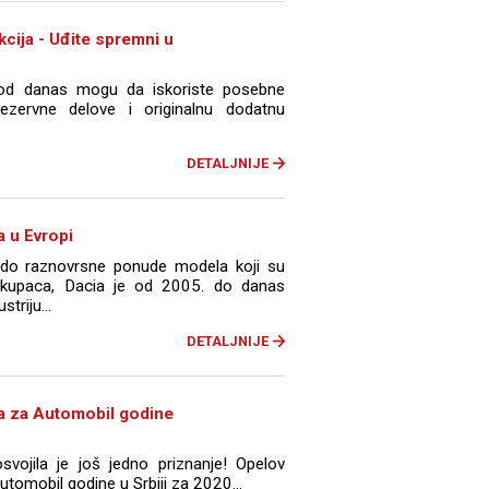
cija - Uđite spremni u
a od danas mogu da iskoriste posebne
ezervne delove i originalnu dodatnu
DETALJNIJE
a u Evropi
o raznovrsne ponude modela koji su
a kupaca, Dacia je od 2005. do danas
triju...
DETALJNIJE
a za Automobil godine
vojila je još jedno priznanje! Opelov
utomobil godine u Srbiji za 2020...