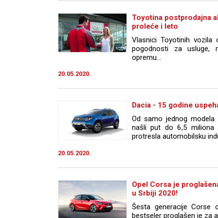
Toyotina postprodajna ak
proleće i leto
Vlasnici Toyotinih vozil
pogodnosti za usluge, r
opremu...
20.05.2020.
Dacia - 15 godine uspeh
Od samo jednog modela d
našli put do 6,5 milion
protresla automobilsku indus
20.05.2020.
Opel Corsa je proglašen
u Srbiji 2020!
Šesta generacije Corse os
bestseler proglašen je za a