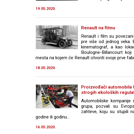
19.05.2020.
Renault na filmu
Renault i film su povezan
pre više od jednog veka. 
kinematograf, a kao lokac
Boulogne-Billancourt koji
mesta na kojem će Renault otvoriti svoje prve fabri
18.05.2020.
Proizvođači automobila 
strogih ekoloških regula
Automobilske kompanije i
grupa, pozvali su Evrop
zahteve, koju su stupili 
godine ili godinu...
16.05.2020.