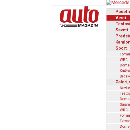
Početn
Vesti
Testov
Saveti
Predst
Kamion
Sport
Formu
WRC
Domaći
Kružne
Brdske
Galerij
Novite
Testov
Domać
Sajam
WRC
Formu
Evrops
Domaći