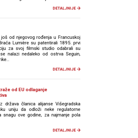
DETALJNIJE
i još od njegovog rođenja u Francuskoj
Braća Lumière su patentirali 1895. prvi
iju za svoj filmski studio odabrali su
 se nalazi nedaleko od ostrva Seguin,
ke...
DETALJNIJE
traže od EU odlaganje
tiva
z država članica alijanse Višegradska
sku uniju da odloži neke regulatorne
na snagu ove godine, za najmanje pola
DETALJNIJE