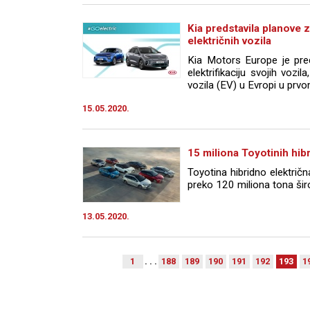
Kia predstavila planove z
električnih vozila
Kia Motors Europe je pred
elektrifikaciju svojih vozil
vozila (EV) u Evropi u prv
15.05.2020.
15 miliona Toyotinih hib
Toyotina hibridno električn
preko 120 miliona tona šir
13.05.2020.
1
. . .
188
189
190
191
192
193
1