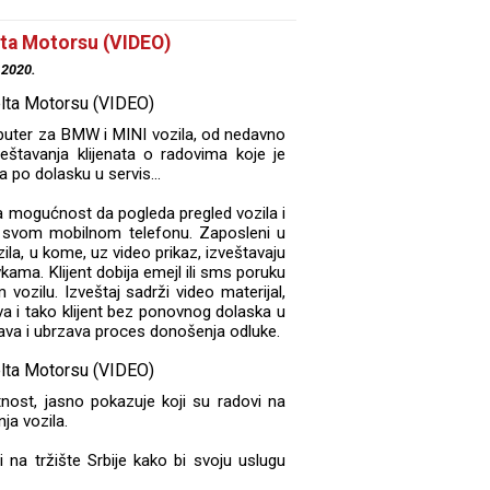
lta Motorsu (VIDEO)
.2020.
ibuter za BMW i MINI vozila, od nedavno
eštavanja klijenata o radovima koje je
 po dolasku u servis...
ma mogućnost da pogleda pregled vozila i
a svom mobilnom telefonu. Zaposleni u
zila, u kome, uz video prikaz, izveštavaju
kama. Klijent dobija emejl ili sms poruku
ozilu. Izveštaj sadrži video materijal,
va i tako klijent bez ponovnog dolaska u
ava i ubrzava proces donošenja odluke.
st, jasno pokazuje koji su radovi na
ja vozila.
na tržište Srbije kako bi svoju uslugu