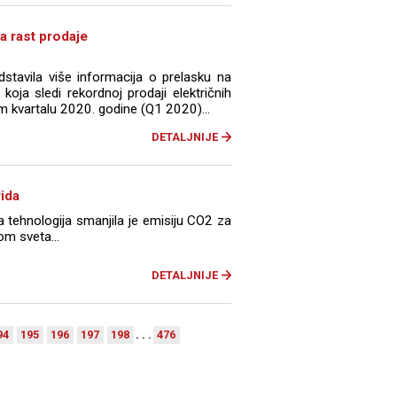
a rast prodaje
stavila više informacija o prelasku na
a, koja sledi rekordnoj prodaji električnih
om kvartalu 2020. godine (Q1 2020)...
DETALJNIJE
rida
a tehnologija smanjila je emisiju CO2 za
om sveta...
DETALJNIJE
94
195
196
197
198
. . .
476