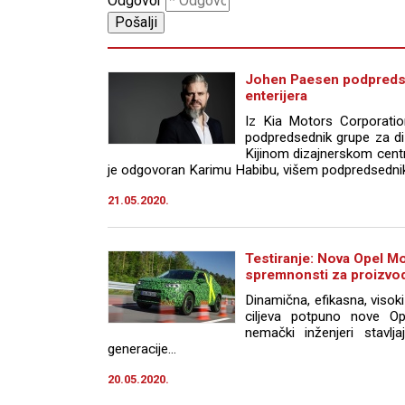
Odgovor
Johen Paesen podpredse
enterijera
Iz Kia Motors Corporatio
podpredsednik grupe za di
Kijinom dizajnerskom cent
je odgovoran Karimu Habibu, višem podpredsedniku 
21.05.2020.
Testiranje: Nova Opel M
spremnonsti za proizvo
Dinamična, efikasna, visoki
ciljeva potpuno nove Op
nemački inženjeri stavlj
generacije...
20.05.2020.