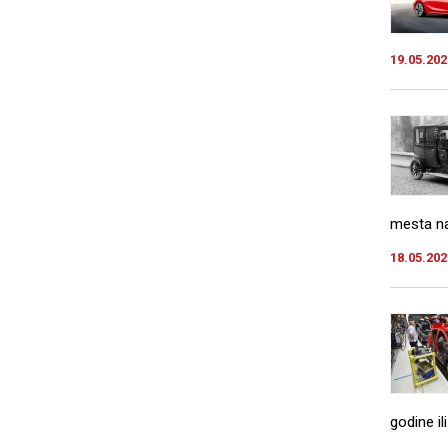
19.05.202
mesta na 
18.05.202
godine ili