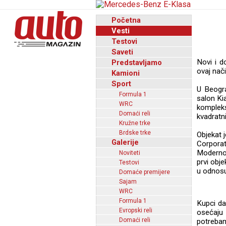
Početna
Vesti
Testovi
Saveti
Novi i d
Predstavljamo
ovaj nači
Kamioni
Sport
U Beogra
Formula 1
salon Ki
WRC
kompleks
Domaći reli
kvadratn
Kružne trke
Brdske trke
Objekat 
Galerije
Corporat
Moderno 
Noviteti
prvi obj
Testovi
u odnosu
Domaće premijere
Sajam
WRC
Formula 1
Kupci da
Evropski reli
osećaju 
Domaći reli
potrebam