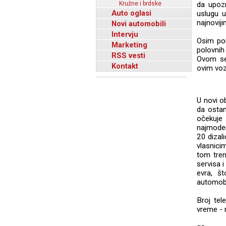
Kružne i brdske
da upozn
Auto oglasi
uslugu 
najnovij
Novi automobili
Intervju
Osim pon
Marketing
polovnih
RSS vesti
Ovom se
Kontakt
ovim voz
U novi o
da ostan
očekuje
najmoder
20 dizal
vlasnici
tom tren
servisa 
evra, š
automobil
Broj tel
vreme - 