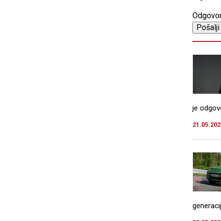
Odgovo
je odgov
21.05.202
generacij