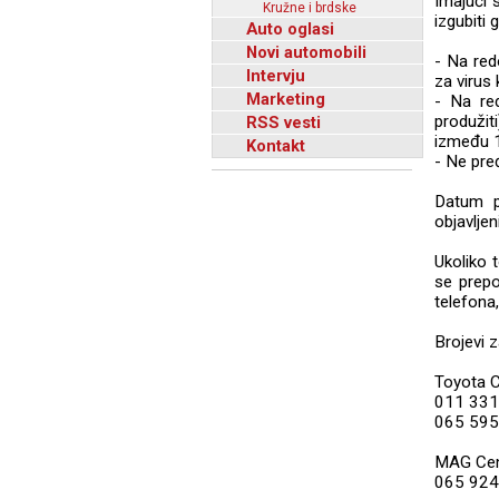
Imajući s
Kružne i brdske
izgubiti 
Auto oglasi
Novi automobili
- Na red
Intervju
za virus 
Marketing
- Na re
produžit
RSS vesti
između 1
Kontakt
- Ne pre
Datum p
objavljen
Ukoliko 
se prep
telefona,
Brojevi z
Toyota 
011 331
065 595
MAG Cen
065 924