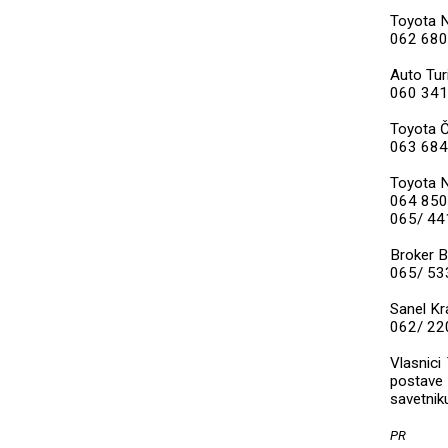
Toyota 
062 680
Auto Tur
060 341
Toyota 
063 684
Toyota N
064 850
065/ 44
Broker B
065/ 53
Sanel Kr
062/ 22
Vlasnici
postave
savetnik
PR