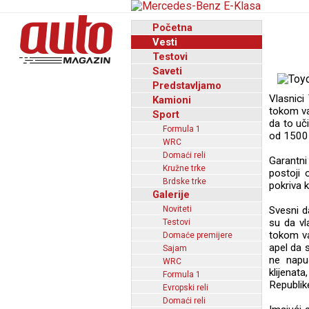
Početna
Vesti
Testovi
Saveti
Predstavljamo
Vlasnici
Kamioni
tokom va
Sport
da to uč
Formula 1
od 1500 
WRC
Domaći reli
Garantni 
Kružne trke
postoji 
Brdske trke
pokriva 
Galerije
Noviteti
Svesni da
su da vl
Testovi
tokom va
Domaće premijere
apel da s
Sajam
ne napuš
WRC
klijenat
Formula 1
Republik
Evropski reli
Domaći reli