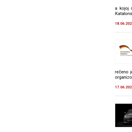
a kojoj 
Katalons
18.06.202
rečeno j
organizov
17.06.202