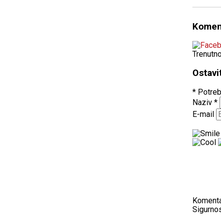
Komen
Trenutn
Ostavi
* Potreb
Naziv
*
E-mail
Koment
Sigurnos