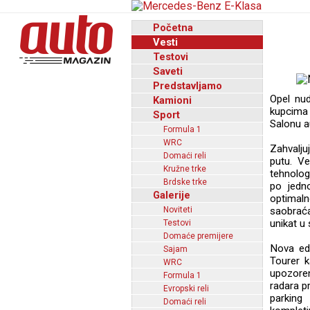
Početna
Vesti
Testovi
Saveti
Predstavljamo
Opel nud
Kamioni
kupcima 
Sport
Salonu a
Formula 1
WRC
Zahvalju
Domaći reli
putu. V
Kružne trke
tehnolog
Brdske trke
po jedno
Galerije
optimaln
Noviteti
saobraća
unikat 
Testovi
Domaće premijere
Nova edi
Sajam
Tourer k
WRC
upozore
Formula 1
radara p
Evropski reli
parking
Domaći reli