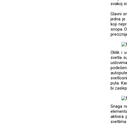
svakoj si
Glavni s
jedna je
koji nep
snopa. O
preciznije
Oblik i 
svetla s
uslovim
podešen
autopute
svetlosn
puta. Ka
bi zasle
Snaga n
elementa
aktivira
svetlima