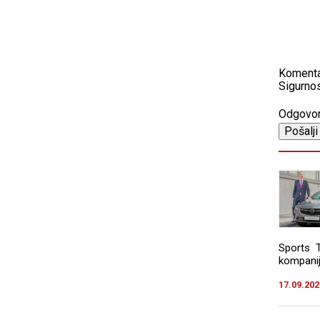
Koment
Sigurnos
Odgovo
Sports T
kompanije
17.09.202