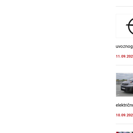
uvoznog p
11.09.202
električn
10.09.202