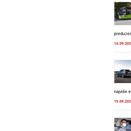
preduzeć
16.09.202
najviše e
15.09.202