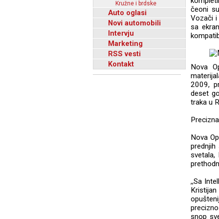
komplet
Kružne i brdske
čeoni s
Auto oglasi
Vozači i
Novi automobili
sa ekran
Intervju
kompatib
Marketing
RSS vesti
Kontakt
Nova Ope
materija
2009, pr
deset go
traka u 
Precizna
Nova Ope
prednjih
svetala,
prethodn
,,Sa Inte
Kristija
opušten
precizno
snop sve