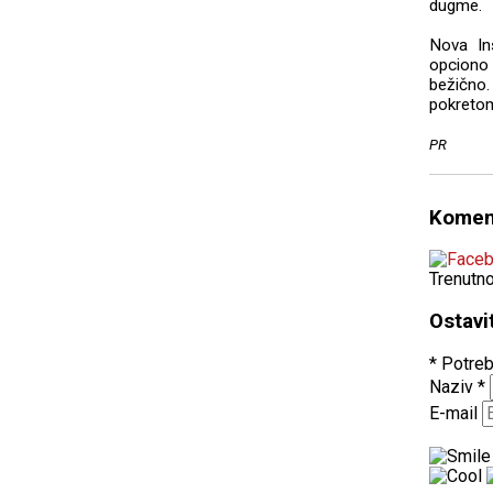
dugme.
Nova In
opciono 
bežično.
pokretom
PR
Komen
Trenutn
Ostavi
* Potreb
Naziv
*
E-mail