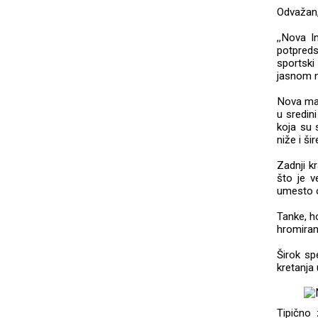
Odvažan, 
,,Nova I
potpreds
sportski
jasnom n
Nova mas
u sredin
koja su 
niže i š
Zadnji k
što je v
umesto o
Tanke, ho
hromiran
Širok sp
kretanja
Tipično 