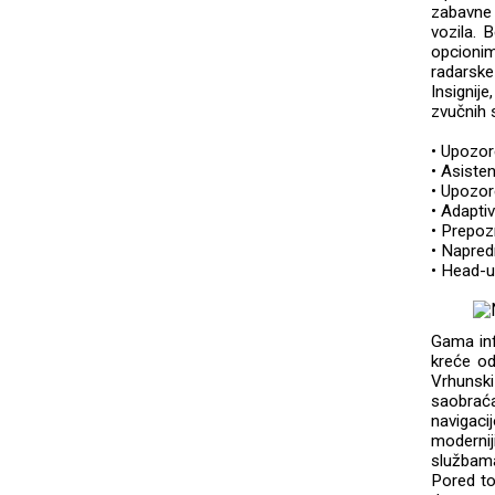
zabavne 
vozila. 
opcioni
radarske
Insignij
zvučnih s
• Upozor
• Asisten
• Upozor
• Adapti
• Prepoz
• Napredn
• Head-up
Gama inf
kreće od
Vrhunski
saobrać
navigaci
moderniji
službama
Pored to