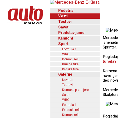
Početna
Vesti
Testovi
Saveti
Predstavljamo
Mercede
Kamioni
iznenadi
Sport
Sprinter..
Formula 1
WRC
Pogleda
Domaći reli
tunela?
Kružne trke
Brdske trke
Kamena 
Galerije
nove gen
Noviteti
deo nove 
Testovi
Mercedes
Domaće premijere
Skulptur
Sajam
WRC
Formula 1
Evropski reli
Domaći reli
Pogledaj