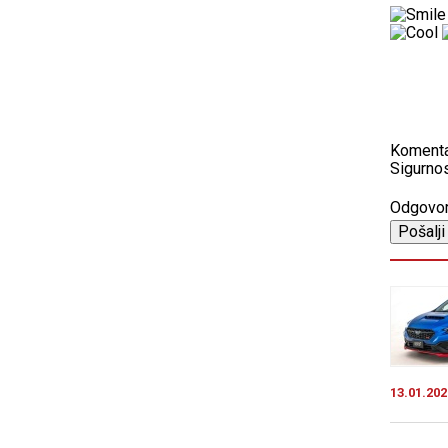
Koment
Sigurnos
Odgovo
13.01.202