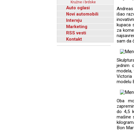
Kružne i brdske
Auto oglasi
Andreas 
Novi automobili
išao raz
inovativ
Intervju
kupaca s
Marketing
za komer
RSS vesti
najsavre
Kontakt
sam da ć
Skulptur
jednim 
modela, 
Victoria
modelu B
Oba mod
zapremin
do 4,5 
mašine s
kilogram
Bon Marc