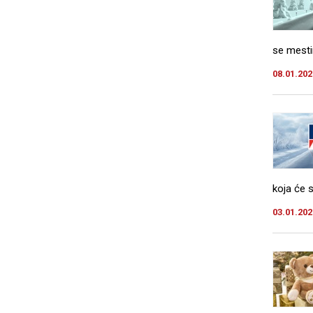
se mestim
08.01.202
koja će se
03.01.202