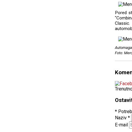
Pored st
"Combina
Classic
automobil
Automagaz
Foto: Mer
Komen
Trenutn
Ostavi
* Potreb
Naziv
*
E-mail