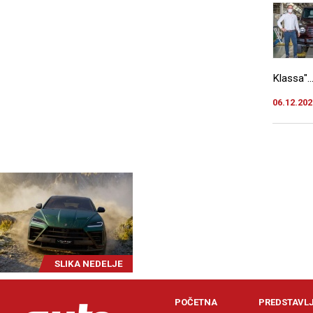
Klassa"..
06.12.202
SLIKA NEDELJE
POČETNA
PREDSTAVL