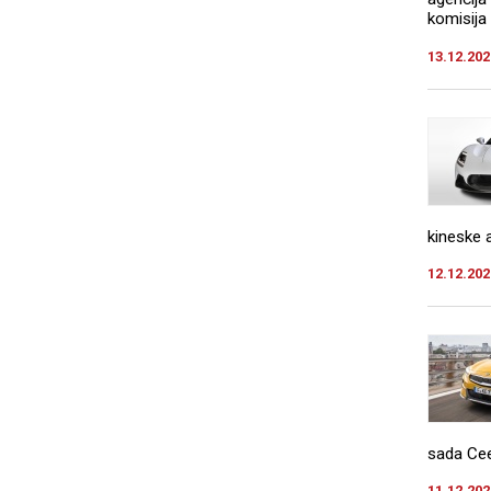
komisija 
13.12.202
kineske au
12.12.202
sada Cee
11.12.202