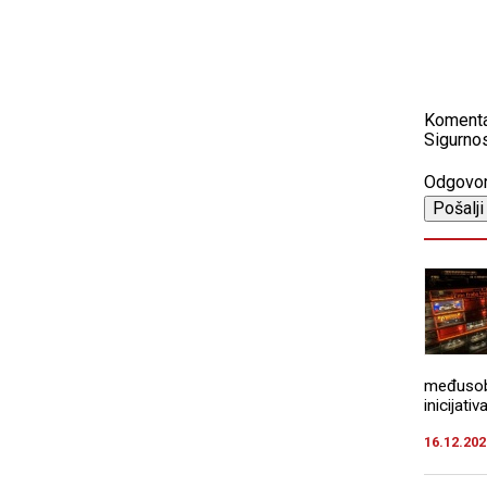
Koment
Sigurnos
Odgovo
međusob
inicijativa
16.12.202