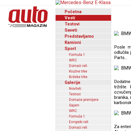
Početna
Vesti
Testovi
Saveti
Predstavljamo
Kamioni
Posle m
Sport
odlučila
Formula 1
Parts...
WRC
Domaći reli
Kružne trke
Brdske trke
Dodatne
Galerije
tržište.
Noviteti
ozvučenj
Testovi
branika,
Domaće premijere
karbonsk
Sajam
WRC
Formula 1
Evropski reli
Za enter
Domaći reli