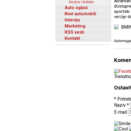
Alcantar
Kružne i brdske
dostupne
Auto oglasi
sportski
Novi automobili
verzije d
Intervju
Marketing
RSS vesti
Kontakt
Automagaz
Komen
Trenutn
Ostavi
* Potreb
Naziv
*
E-mail