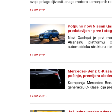
svoje prilagodljivosti, snage motora i smanjenih r
19.02.2021.
Potpuno novi Nissan Qa
predstavljen - prve fotog
Novi Qashqai je prvi mod
Alijansinu platformu 
automobilsku strukturu i te
18.02.2021.
Mercedes-Benz C-Klasa 
počinje, premijera sled
Kompanija Mercedes-Benz 
generaciju C-Klase, čija pre
17.02.2021.
Još jedno vredno prizna