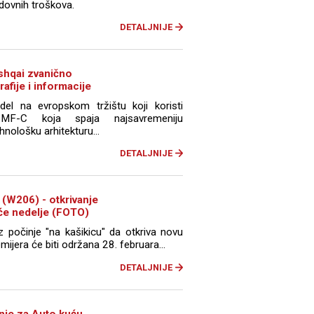
edovnih troškova.
DETALJNIJE
shqai zvanično
rafije i informacije
el na evropskom tržištu koji koristi
CMF-C koja spaja najsavremeniju
hnološku arhitekturu...
DETALJNIJE
(W206) - otkrivanje
eće nedelje (FOTO)
počinje "na kašikicu" da otkriva novu
mijera će biti održana 28. februara...
DETALJNIJE
nje za Auto kuću