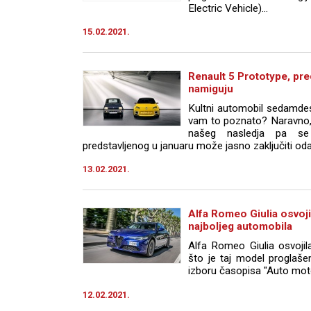
Electric Vehicle)...
15.02.2021.
Renault 5 Prototype, pre
namiguju
Kultni automobil sedamdese
vam to poznato? Naravno, 
našeg nasledja pa se
predstavljenog u januaru može jasno zaključiti odak
13.02.2021.
Alfa Romeo Giulia osvojil
najboljeg automobila
Alfa Romeo Giulia osvojil
što je taj model proglaše
izboru časopisa "Auto moto
12.02.2021.