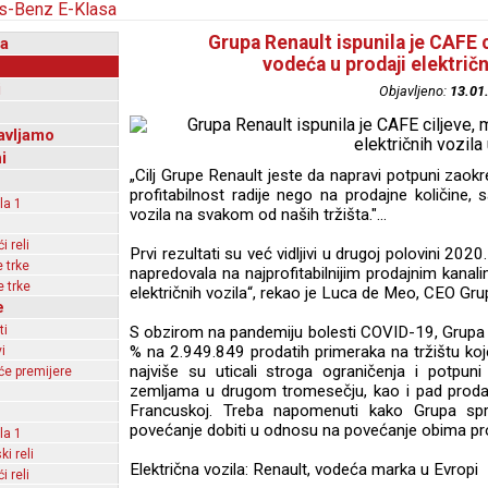
Grupa Renault ispunila je CAFE c
a
vodeća u prodaji električn
i
Objavljeno:
13.01
avljamo
i
„Cilj Grupe Renault jeste da napravi potpuni zaok
profitabilnost radije nego na prodajne količine
la 1
vozila na svakom od naših tržišta."...
 reli
Prvi rezultati su već vidljivi u drugoj polovini 20
 trke
napredovala na najprofitabilnijim prodajnim kanal
 trke
električnih vozila“, rekao je Luca de Meo, CEO Gru
e
ti
S obzirom na pandemiju bolesti COVID-19, Grupa 
% na 2.949.849 prodatih primeraka na tržištu ko
i
najviše su uticali stroga ograničenja i potpuni
e premijere
zemljama u drugom tromesečju, kao i pad proda
Francuskoj. Treba napomenuti kako Grupa spr
povećanje dobiti u odnosu na povećanje obima pr
la 1
ki reli
Električna vozila: Renault, vodeća marka u Evropi
 reli