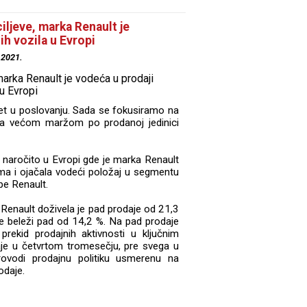
iljeve, marka Renault je
ih vozila u Evropi
.2021.
ret u poslovanju. Sada se fokusiramo na
, sa većom maržom po prodanoj jedinici
20. naročito u Evropi gde je marka Renault
ima i ojačala vodeći položaj u segmentu
pe Renault.
Renault doživela je pad prodaje od 21,3
je beleži pad od 14,2 %. Na pad prodaje
 prekid prodajnih aktivnosti u ključnim
je u četvrtom tromesečju, pre svega u
ovodi prodajnu politiku usmerenu na
odaje.