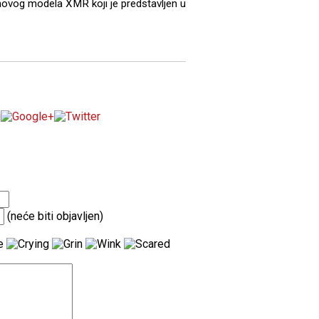
u novog modela XMR koji je predstavljen u
(neće biti objavljen)