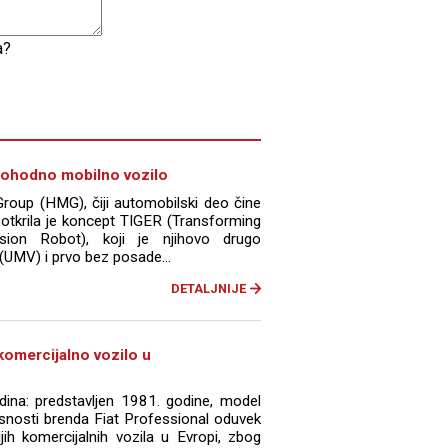
a?
mohodno mobilno vozilo
roup (HMG), čiji automobilski deo čine
zotkrila je koncept TIGER (Transforming
rsion Robot), koji je njihovo drugo
 (UMV) i prvo bez posade...
DETALJNIJE
komercijalno vozilo u
ina: predstavljen 1981. godine, model
vrsnosti brenda Fiat Professional oduvek
jih komercijalnih vozila u Evropi, zbog