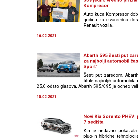
Kompresor
Auto kuća Kompresor dobitn
godinu za izvanredna dost
Renault vozila...
16.02.2021.
Abarth 595 šesti put za
za najbolji automobil č
Sport”
Šesti put zaredom, Abart
titule najboljih automobila
25,6 odsto glasova, Abarth 595/695 je odneo veli
15.02.2021.
Novi Kia Sorento PHEV: p
7 sedišta
Kia je nedavno pokazala 
plug-in hibridne tehnolog