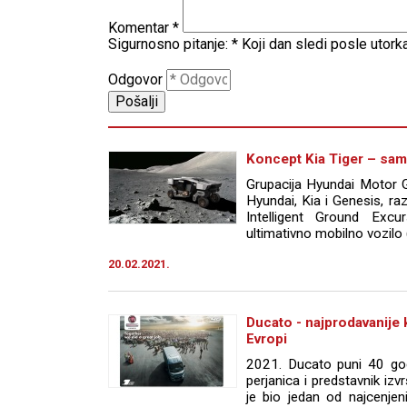
Komentar
*
Sigurnosno pitanje:
*
Koji dan sledi posle utork
Odgovor
Koncept Kia Tiger – sa
Grupacija Hyundai Motor G
Hyundai, Kia i Genesis, ra
Intelligent Ground Excu
ultimativno mobilno vozilo
20.02.2021.
Ducato - najprodavanije 
Evropi
2021. Ducato puni 40 god
perjanica i predstavnik iz
je bio jedan od najcenjeni