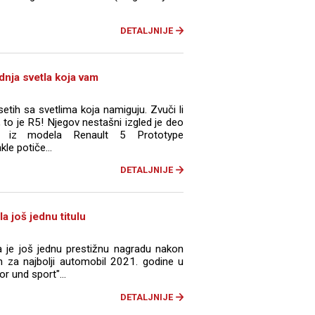
DETALJNIJE
dnja svetla koja vam
tih sa svetlima koja namiguju. Zvuči li
to je R5! Njegov nestašni izgled je deo
 iz modela Renault 5 Prototype
le potiče...
DETALJNIJE
a još jednu titulu
a je još jednu prestižnu nagradu nakon
n za najbolji automobil 2021. godine u
r und sport"...
DETALJNIJE