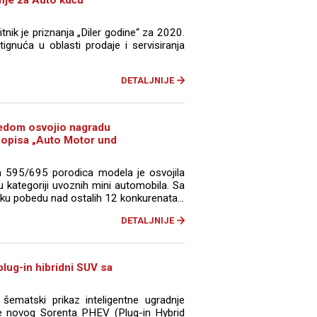
ik je priznanja „Diler godine“ za 2020.
ignuća u oblasti prodaje i servisiranja
DETALJNIJE
redom osvojio nagradu
asopisa „Auto Motor und
h 595/695 porodica modela je osvojila
 u kategoriji uvoznih mini automobila. Sa
ku pobedu nad ostalih 12 konkurenata...
DETALJNIJE
lug-in hibridni SUV sa
šematski prikaz inteligentne ugradnje
ije novog Sorenta PHEV (Plug-in Hybrid