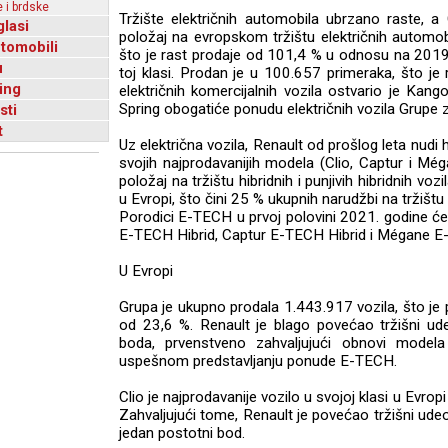
 i brdske
Tržište električnih automobila ubrzano raste, a
glasi
položaj na evropskom tržištu električnih automo
utomobili
što je rast prodaje od 101,4 % u odnosu na 2019.
u
toj klasi. Prodan je u 100.657 primeraka, što je
ing
električnih komercijalnih vozila ostvario je Kang
Spring obogatiće ponudu električnih vozila Grupe 
sti
t
Uz električna vozila, Renault od prošlog leta nudi 
svojih najprodavanijih modela (Clio, Captur i Még
položaj na tržištu hibridnih i punjivih hibridnih v
u Evropi, što čini 25 % ukupnih narudžbi na tržištu 
Porodici E-TECH u prvoj polovini 2021. godine ć
E-TECH Hibrid, Captur E-TECH Hibrid i Mégane E-
U Evropi
Grupa je ukupno prodala 1.443.917 vozila, što je 
od 23,6 %. Renault je blago povećao tržišni u
boda, prvenstveno zahvaljujući obnovi model
uspešnom predstavljanju ponude E-TECH.
Clio je najprodavanije vozilo u svojoj klasi u Evr
Zahvaljujući tome, Renault je povećao tržišni ude
jedan postotni bod.