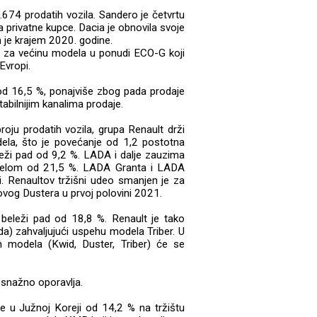
674 prodatih vozila. Sandero je četvrtu
 privatne kupce. Dacia je obnovila svoje
h je krajem 2020. godine.
su za većinu modela u ponudi ECO-G koji
Evropi.
od 16,5 %, ponajviše zbog pada prodaje
abilnijim kanalima prodaje.
oju prodatih vozila, grupa Renault drži
dela, što je povećanje od 1,2 postotna
leži pad od 9,2 %. LADA i dalje zauzima
delom od 21,5 %. LADA Granta i LADA
ji. Renaultov tržišni udeo smanjen je za
ovog Dustera u prvoj polovini 2021.
e beleži pad od 18,8 %. Renault je tako
a) zahvaljujući uspehu modela Triber. U
h modela (Kwid, Duster, Triber) će se
e snažno oporavlja.
e u Južnoj Koreji od 14,2 % na tržištu