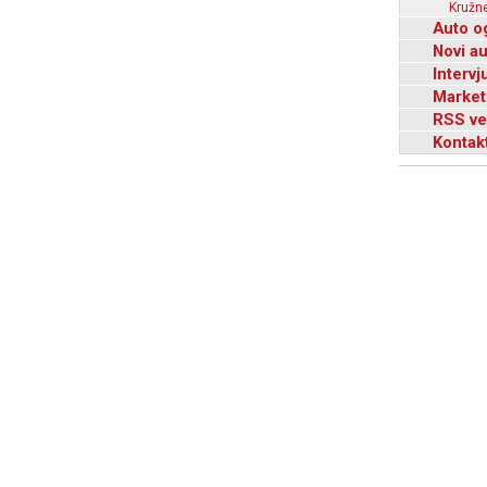
Kružne
Auto o
Novi a
Intervj
Market
RSS ve
Kontak