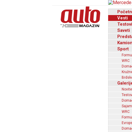
Početn
Vesti
Testov
Saveti
Predst
Kamion
Sport
Formu
WRC
Domaći
Kružne
Brdske
Galerij
Novite
Testov
Domać
Sajam
WRC
Formu
Evrops
Domaći