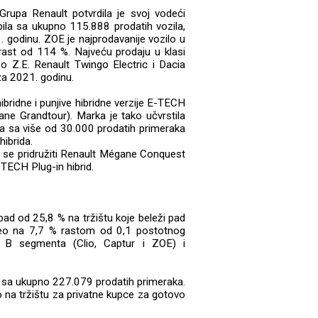
 Grupa Renault potvrdila je svoj vodeći
bila sa ukupno 115.888 prodatih vozila,
 godinu. ZOE je najprodavanije vozilo u
 rast od 114 %. Najveću prodaju u klasi
oo Z.E. Renault Twingo Electric i Dacia
za 2021. godinu.
hibridne i punjive hibridne verzije E-TECH
ane Grandtour). Marka je tako učvrstila
ozila sa više od 30.000 prodatih primeraka
hibrida.
e se pridružiti Renault Mégane Conquest
TECH Plug-in hibrid.
pad od 25,8 % na tržištu koje beleži pad
deo na 7,7 % rastom od 0,1 postotnog
a B segmenta (Clio, Captur i ZOE) i
opi sa ukupno 227.079 prodatih primeraka.
o na tržištu za privatne kupce za gotovo