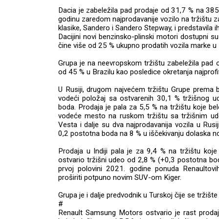
Dacia je zabeležila pad prodaje od 31,7 % na 385.
godinu zaredom najprodavanije vozilo na tržištu za
klasike, Sandero i Sandero Stepway, i predstavila i
Dacijini novi benzinsko-plinski motori dostupni 
čine više od 25 % ukupno prodatih vozila marke u 
Grupa je na neevropskom tržištu zabeležila pad 
od 45 % u Brazilu kao posledice okretanja najprofit
U Rusiji, drugom najvećem tržištu Grupe prema br
vodeći položaj sa ostvarenih 30,1 % tržišnog u
boda. Prodaja je pala za 5,5 % na tržištu koje be
vodeće mesto na ruskom tržištu sa tržišnim u
Vesta i dalje su dva najprodavanija vozila u Rusi
0,2 postotna boda na 8 % u iščekivanju dolaska n
Prodaja u Indiji pala je za 9,4 % na tržištu koj
ostvario tržišni udeo od 2,8 % (+0,3 postotna bod
prvoj polovini 2021. godine ponuda Renaultovi
proširiti potpuno novim SUV-om Kiger.
Grupa je i dalje predvodnik u Turskoj čije se tržišt
#
Renault Samsung Motors ostvario je rast prodaj