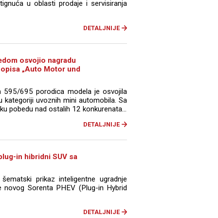
ignuća u oblasti prodaje i servisiranja
DETALJNIJE
redom osvojio nagradu
asopisa „Auto Motor und
h 595/695 porodica modela je osvojila
 u kategoriji uvoznih mini automobila. Sa
ku pobedu nad ostalih 12 konkurenata...
DETALJNIJE
lug-in hibridni SUV sa
šematski prikaz inteligentne ugradnje
ije novog Sorenta PHEV (Plug-in Hybrid
DETALJNIJE