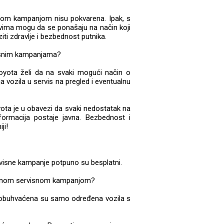
nom kampanjom nisu pokvarena. Ipak, s
ima mogu da se ponašaju na način koji
ti zdravlje i bezbednost putnika.
rvisnim kampanjama?
oyota želi da na svaki mogući način o
 vozila u servis na pregled i eventualnu
oyota je u obavezi da svaki nedostatak na
nformacija postaje javna. Bezbednost i
ji!
ervisne kampanje potpuno su besplatni.
tivnom servisnom kampanjom?
buhvaćena su samo određena vozila s