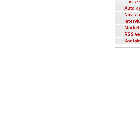
Kružne
Auto o
Novi a
Intervj
Market
RSS ve
Kontak