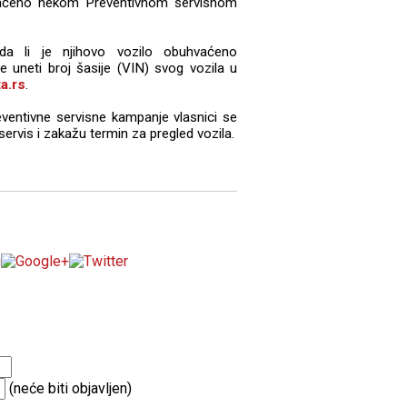
vaćeno nekom Preventivnom servisnom
da li je njihovo vozilo obuhvaćeno
uneti broj šasije (VIN) svog vozila u
a.rs
.
ventivne servisne kampanje vlasnici se
ervis i zakažu termin za pregled vozila.
(neće biti objavljen)