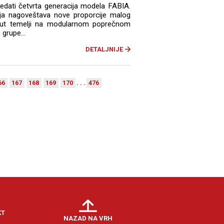
edati četvrta generacija modela FABIA.
inija nagoveštava nove proporcije malog
 put temelji na modularnom poprečnom
grupe...
DETALJNIJE
66
167
168
169
170
. . .
476
KT
NAZAD NA VRH