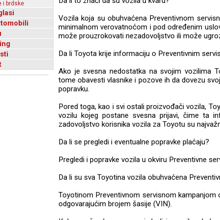
Da li to znači da su vozila u kvaru?
 i brdske
glasi
Vozila koja su obuhvaćena Preventivnom servis
utomobili
minimalnom verovatnoćom i pod određenim uslov
u
može prouzrokovati nezadovoljstvo ili može ugrozi
ing
Da li Toyota krije informaciju o Preventivnim se
sti
t
Ako je svesna nedostatka na svojim vozilima T
tome obavesti vlasnike i pozove ih da dovezu svoja
popravku.
Pored toga, kao i svi ostali proizvođači vozila, T
vozilu kojeg postane svesna prijavi, čime ta i
zadovoljstvo korisnika vozila za Toyotu su najvažni
Da li se pregledi i eventualne popravke plaćaju?
Pregledi i popravke vozila u okviru Preventivne s
Da li su sva Toyotina vozila obuhvaćena Preven
Toyotinom Preventivnom servisnom kampanjom o
odgovarajućim brojem šasije (VIN).