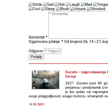
Komentar
*
Sigurnosno pitanje:
*
Od brojeva 56, 14 i 27, koji
Odgovor
Ducato - najprodavanije 
Evropi
2021. Ducato puni 40 god
perjanica i predstavnik iz
je bio jedan od najcenjeni
svoje prilagodljivosti, snage motora i smanjenih r
19.02.2021.