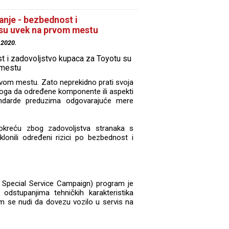
nje - bezbednost i
 su uvek na prvom mestu
.2020.
rvom mestu. Zato neprekidno prati svoja
toga da određene komponente ili aspekti
andarde preduzima odgovarajuće mere
okreću zbog zadovoljstva stranaka s
onili određeni rizici po bezbednost i
 Special Service Campaign) program je
dstupanjima tehničkih karakteristika
m se nudi da dovezu vozilo u servis na