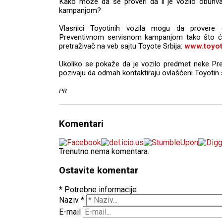
Kako može da se proveri da li je vozilo obuh
kampanjom?
Vlasnici Toyotinih vozila mogu da provere 
Preventivnom servisnom kampanjom tako što će 
pretraživač na veb sajtu Toyote Srbija:
www.toyot
Ukoliko se pokaže da je vozilo predmet neke Pre
pozivaju da odmah kontaktiraju ovlašćeni Toyotin s
PR
Komentari
Trenutno nema komentara.
Ostavite komentar
* Potrebne informacije
Naziv
*
E-mail