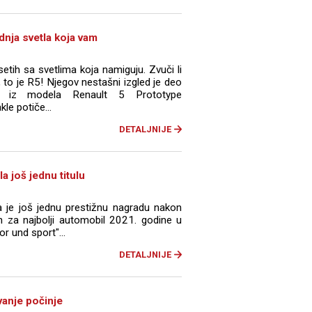
dnja svetla koja vam
tih sa svetlima koja namiguju. Zvuči li
to je R5! Njegov nestašni izgled je deo
 iz modela Renault 5 Prototype
le potiče...
DETALJNIJE
a još jednu titulu
a je još jednu prestižnu nagradu nakon
n za najbolji automobil 2021. godine u
r und sport"...
DETALJNIJE
vanje počinje