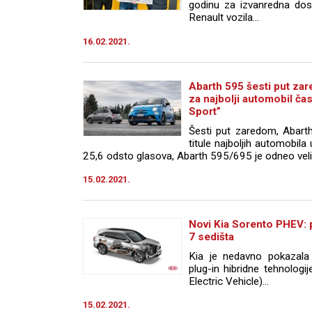
godinu za izvanredna dost
Renault vozila...
16.02.2021.
Abarth 595 šesti put za
za najbolji automobil č
Sport”
Šesti put zaredom, Abart
titule najboljih automobila
25,6 odsto glasova, Abarth 595/695 je odneo veli
15.02.2021.
Novi Kia Sorento PHEV: p
7 sedišta
Kia je nedavno pokazala 
plug-in hibridne tehnolog
Electric Vehicle)...
15.02.2021.