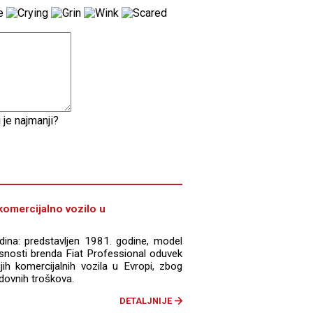
 je najmanji?
komercijalno vozilo u
ina: predstavljen 1981. godine, model
vrsnosti brenda Fiat Professional oduvek
jih komercijalnih vozila u Evropi, zbog
edovnih troškova.
DETALJNIJE