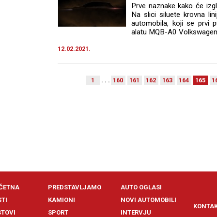
Prve naznake kako će izgl
Na slici siluete krovna l
automobila, koji se prvi
alatu MQB-A0 Volkswagen 
12.02.2021.
1
. . .
160
161
162
163
164
165
1
ČETNA
PREDSTAVLJAMO
AUTO OGLASI
STI
KAMIONI
NOVI AUTOMOBILI
KONTA
STOVI
SPORT
INTERVJU