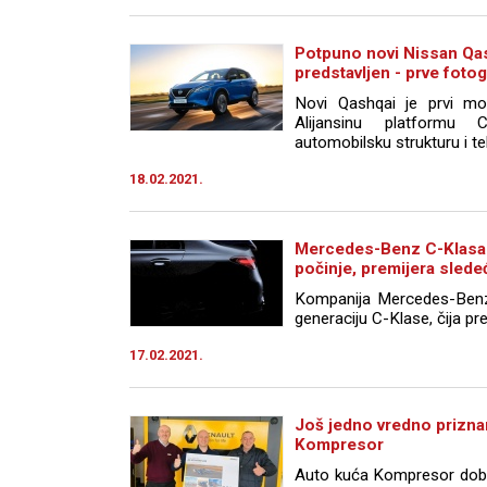
Potpuno novi Nissan Qa
predstavljen - prve fotog
Novi Qashqai je prvi mod
Alijansinu platformu 
automobilsku strukturu i te
18.02.2021.
Mercedes-Benz C-Klasa 
počinje, premijera sled
Kompanija Mercedes-Benz 
generaciju C-Klase, čija pre
17.02.2021.
Još jedno vredno prizna
Kompresor
Auto kuća Kompresor dobitn