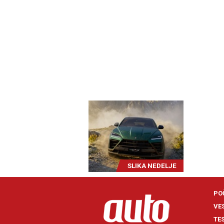
SLIKA NEDELJE
PO
VE
TE