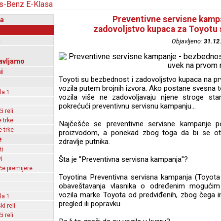
Preventivne servisne kampa
a
zadovoljstvo kupaca za Toyotu
i
Objavljeno:
31.12
avljamo
i
Toyoti su bezbednost i zadovoljstvo kupaca na p
vozila putem brojnih izvora. Ako postane svesna 
la 1
vozila više ne zadovoljavaju njene stroge st
pokrećući preventivnu servisnu kampanju...
 reli
 trke
Najčešće se preventivne servisne kampanje p
 trke
proizvodom, a ponekad zbog toga da bi se otkl
e
zdravlje putnika.
ti
Šta je "Preventivna servisna kampanja"?
i
e premijere
Toyotina Preventivna servisna kampanja (Toyota
obaveštavanja vlasnika o određenim mogućim o
vozila marke Toyota od predviđenih, zbog čega i
la 1
pregled ili popravku.
ki reli
 reli