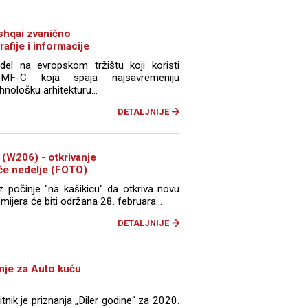
shqai zvanično
rafije i informacije
el na evropskom tržištu koji koristi
CMF-C koja spaja najsavremeniju
hnološku arhitekturu...
DETALJNIJE
(W206) - otkrivanje
eće nedelje (FOTO)
počinje "na kašikicu" da otkriva novu
mijera će biti održana 28. februara...
DETALJNIJE
nje za Auto kuću
ik je priznanja „Diler godine“ za 2020.