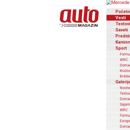
Početn
Vesti
Testov
Saveti
Predst
Kamion
Sport
Formu
WRC
Domaći
Kružne
Brdske
Galerij
Novite
Testov
Domać
Sajam
WRC
Formu
Evrops
Domaći