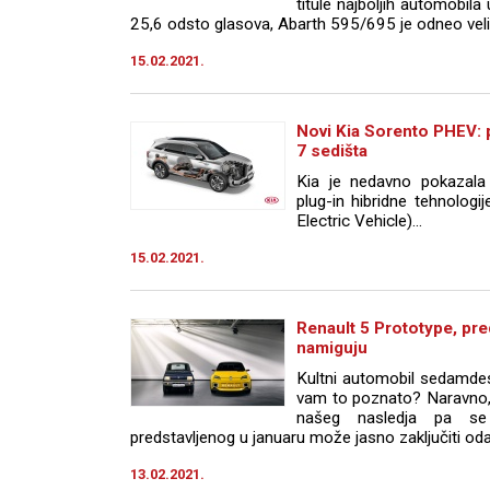
titule najboljih automobila
25,6 odsto glasova, Abarth 595/695 je odneo veli
15.02.2021.
Novi Kia Sorento PHEV: p
7 sedišta
Kia je nedavno pokazala 
plug-in hibridne tehnolog
Electric Vehicle)...
15.02.2021.
Renault 5 Prototype, pre
namiguju
Kultni automobil sedamdese
vam to poznato? Naravno, 
našeg nasledja pa se
predstavljenog u januaru može jasno zaključiti odak
13.02.2021.