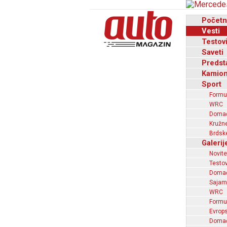
Početn
Vesti
Testov
Saveti
Predst
Kamion
Sport
Formu
WRC
Domaći
Kružne
Brdske
Galerij
Novite
Testov
Domać
Sajam
WRC
Formu
Evrops
Domaći