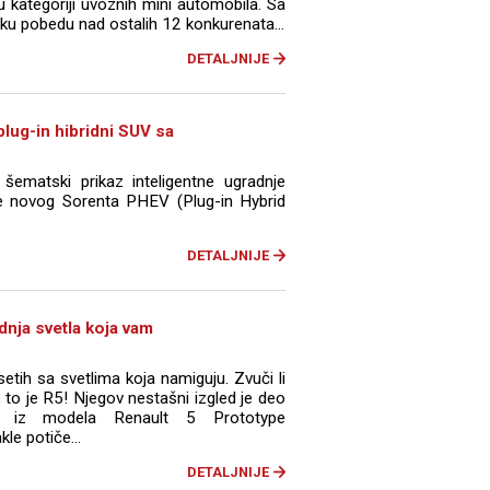
 u kategoriji uvoznih mini automobila. Sa
ku pobedu nad ostalih 12 konkurenata...
DETALJNIJE
lug-in hibridni SUV sa
šematski prikaz inteligentne ugradnje
ije novog Sorenta PHEV (Plug-in Hybrid
DETALJNIJE
dnja svetla koja vam
tih sa svetlima koja namiguju. Zvuči li
to je R5! Njegov nestašni izgled je deo
 iz modela Renault 5 Prototype
le potiče...
DETALJNIJE