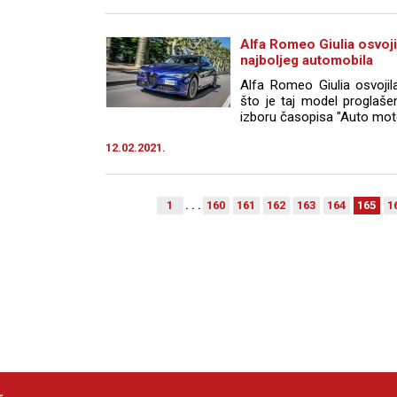
Alfa Romeo Giulia osvojil
najboljeg automobila
Alfa Romeo Giulia osvojil
što je taj model proglaše
izboru časopisa "Auto moto
12.02.2021.
1
. . .
160
161
162
163
164
165
1