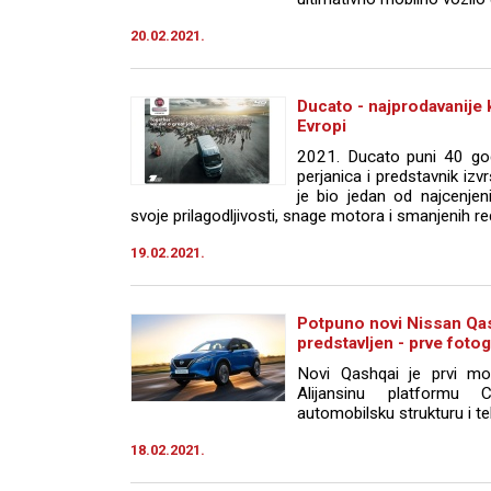
20.02.2021.
Ducato - najprodavanije 
Evropi
2021. Ducato puni 40 god
perjanica i predstavnik iz
je bio jedan od najcenjeni
svoje prilagodljivosti, snage motora i smanjenih r
19.02.2021.
Potpuno novi Nissan Qa
predstavljen - prve fotog
Novi Qashqai je prvi mod
Alijansinu platformu 
automobilsku strukturu i te
18.02.2021.