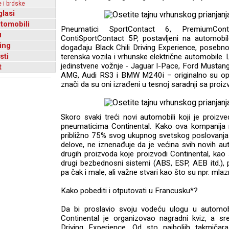
 i brdske
glasi
utomobili
Pneumatici SportContact 6, PremiumCon
u
ContiSportContact 5P, postavljeni na automobil
ing
događaju Black Chili Driving Experience, posebno
sti
terenska vozila i vrhunske električne automobile.
jedinstvene vožnje - Jaguar I-Pace, Ford Musta
t
AMG, Audi RS3 i BMW M240i – originalno su opr
znači da su oni izrađeni u tesnoj saradnji sa pro
Skoro svaki treći novi automobili koji je proizve
pneumaticima Continental. Kako ova kompanija 
približno 75% svog ukupnog svetskog poslovanja
delove, ne iznenađuje da je većina svih novih a
drugih proizvoda koje proizvodi Continental, kao 
drugi bezbednosni sistemi (ABS, ESP, AEB itd.),
pa čak i male, ali važne stvari kao što su npr. mlaz
Kako pobediti i otputovati u Francusku*?
Da bi proslavio svoju vodeću ulogu u automobils
Continental je organizovao nagradni kviz, a sr
Driving Experience. Od sto najboljih takmičar