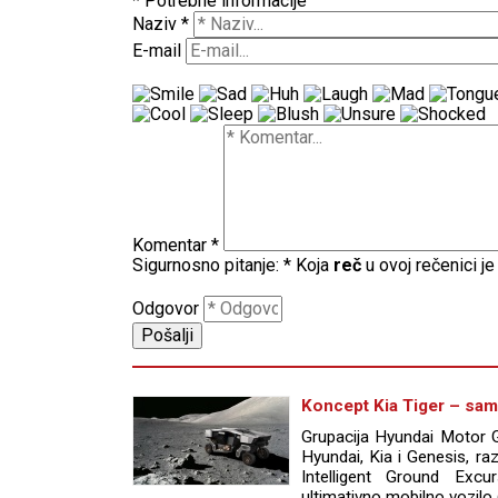
* Potrebne informacije
Naziv
*
E-mail
Komentar
*
Sigurnosno pitanje:
*
Koja
reč
u ovoj rečenici j
Odgovor
Koncept Kia Tiger – sa
Grupacija Hyundai Motor G
Hyundai, Kia i Genesis, ra
Intelligent Ground Excu
ultimativno mobilno vozilo