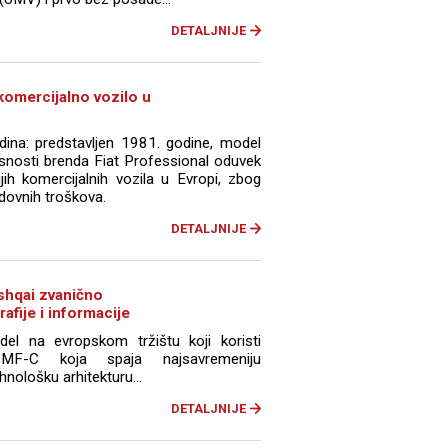
DETALJNIJE
komercijalno vozilo u
ina: predstavljen 1981. godine, model
vrsnosti brenda Fiat Professional oduvek
jih komercijalnih vozila u Evropi, zbog
edovnih troškova.
DETALJNIJE
shqai zvanično
rafije i informacije
el na evropskom tržištu koji koristi
CMF-C koja spaja najsavremeniju
hnološku arhitekturu...
DETALJNIJE