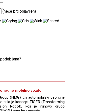
(neće biti objavljen)
e podebljana?
mohodno mobilno vozilo
roup (HMG), čiji automobilski deo čine
zotkrila je koncept TIGER (Transforming
rsion Robot), koji je njihovo drugo
 (UMV) i prvo bez posade...