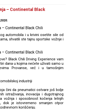
nja – Continental Black
.2020.
g automobila i u krivini osetite sile od
kama, shvatili ste tajnu sportske vožnje i
nove? Black Chili Driving Experience vam
etiri dana u kojima nećete uživati samo u
utevima Provanse, već i u tamošnjim
mobilskoj industriji
koja čini da pneumatici ostvare još bolje
nih istraživanja, inovacija i dugotrajnog
a vožnja i sposobnost kočenja letnjih
), dok je istovremeno smanjen otpor
vakodnevnom korišćenju.