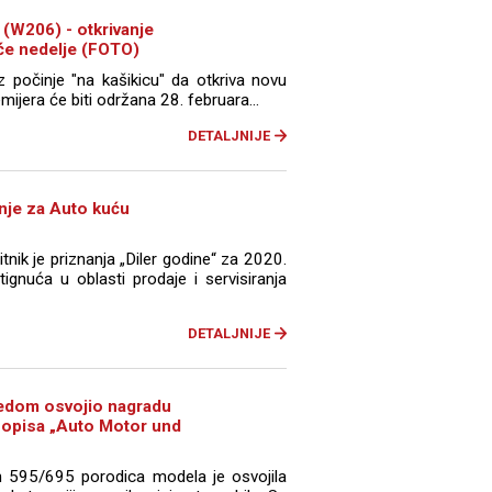
(W206) - otkrivanje
eće nedelje (FOTO)
počinje "na kašikicu" da otkriva novu
mijera će biti održana 28. februara...
DETALJNIJE
nje za Auto kuću
ik je priznanja „Diler godine“ za 2020.
ignuća u oblasti prodaje i servisiranja
DETALJNIJE
redom osvojio nagradu
asopisa „Auto Motor und
h 595/695 porodica modela je osvojila