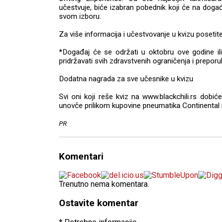
učestvuje, biće izabran pobednik koji će na dog
svom izboru.
Za više informacija i učestvovanje u kvizu posetit
*Događaj će se održati u oktobru ove godine il
pridržavati svih zdravstvenih ograničenja i preporu
Dodatna nagrada za sve učesnike u kvizu
Svi oni koji reše kviz na www.blackchili.rs dob
unovče prilikom kupovine pneumatika Continental 
PR
Komentari
Trenutno nema komentara.
Ostavite komentar