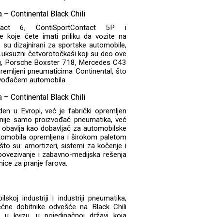
tact 6, ContiSportContact 5P i
e koje ćete imati priliku da vozite na
 su dizajnirani za sportske automobile,
 Luksuzni četvorotočkaši koji su deo ove
ng, Porsche Boxster 718, Mercedes C43
emljeni pneumaticima Continental, što
izvođačem automobila.
den u Evropi, već je fabrički opremljen
nije samo proizvođač pneumatika, već
 obavlja kao dobavljač za automobilske
utomobila opremljena i širokom paletom
što su: amortizeri, sistemi za kočenje i
 povezivanje i zabavno-medijska rešenja
nice za pranje farova.
koj industriji i industriji pneumatika,
ećne dobitnike odvešće na Black Chili
a u kvizu, u pojedinačnoj državi koja