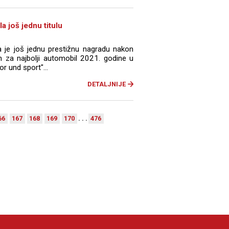
a još jednu titulu
a je još jednu prestižnu nagradu nakon
n za najbolji automobil 2021. godine u
r und sport"...
DETALJNIJE
66
167
168
169
170
. . .
476