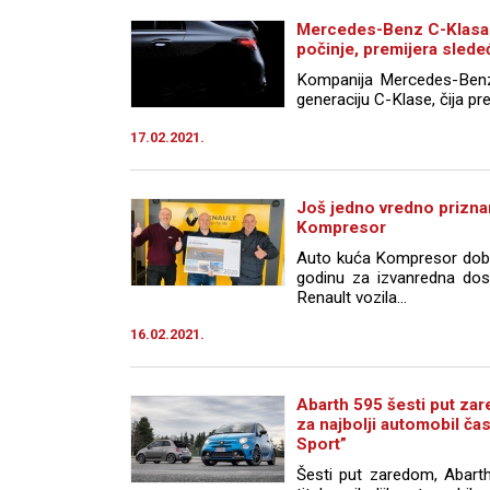
Mercedes-Benz C-Klasa 
počinje, premijera sled
Kompanija Mercedes-Benz 
generaciju C-Klase, čija pre
17.02.2021.
Još jedno vredno prizna
Kompresor
Auto kuća Kompresor dobitn
godinu za izvanredna dost
Renault vozila...
16.02.2021.
Abarth 595 šesti put za
za najbolji automobil č
Sport”
Šesti put zaredom, Abart