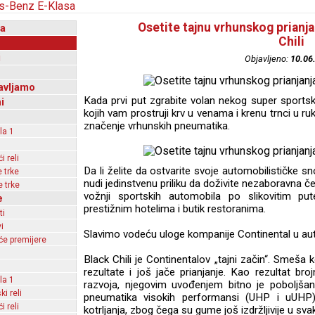
Osetite tajnu vrhunskog prianja
a
Chili
i
Objavljeno:
10.06
avljamo
Kada prvi put zgrabite volan nekog super sportsko
i
kojih vam prostruji krv u venama i krenu trnci u ru
značenje vrhunskih pneumatika.
la 1
 reli
Da li želite da ostvarite svoje automobilističke s
 trke
nudi jedinstvenu priliku da doživite nezaboravna č
 trke
vožnji sportskih automobila po slikovitim p
e
prestižnim hotelima i butik restoranima.
ti
i
Slavimo vodeću uloge kompanije Continental u auto
e premijere
Black Chili je Continentalov „tajni začin“. Smeša 
rezultate i još jače prianjanje. Kao rezultat broj
la 1
razvoja, njegovim uvođenjem bitno je poboljšan
ki reli
pneumatika visokih performansi (UHP i uUHP
 reli
kotrljanja, zbog čega su gume još izdržljivije u s