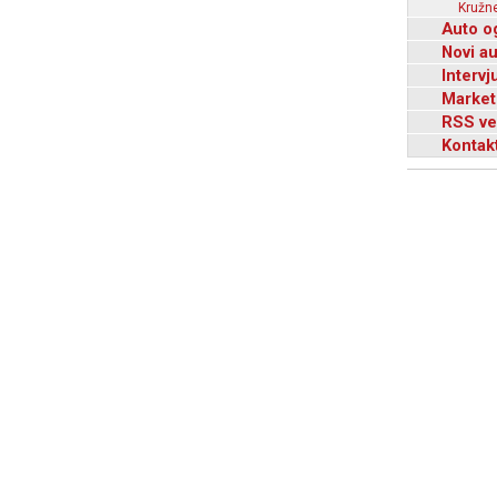
Kružne
Auto o
Novi a
Intervj
Market
RSS ve
Kontak