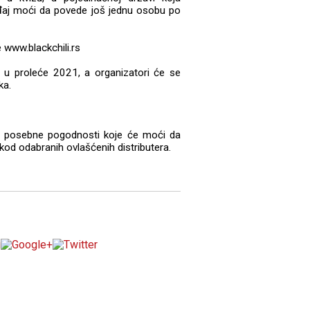
ađaj moći da povede još jednu osobu po
e www.blackchili.rs
i u proleće 2021, a organizatori će se
ka.
iće posebne pogodnosti koje će moći da
kod odabranih ovlašćenih distributera.