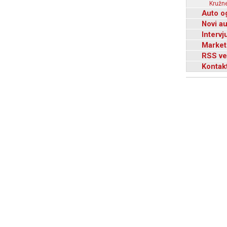
Kružne
Auto o
Novi a
Intervj
Market
RSS ve
Kontak