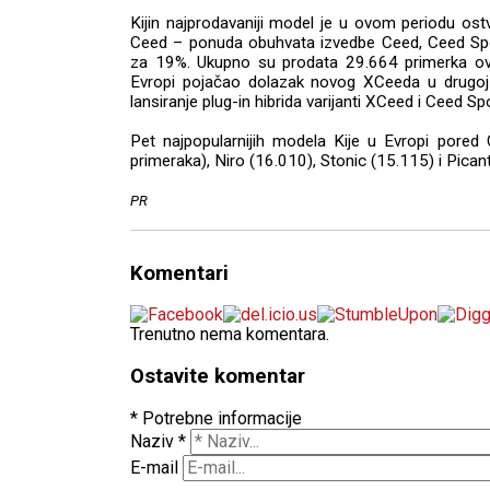
Kijin najprodavaniji model je u ovom periodu os
Ceed – ponuda obuhvata izvedbe Ceed, Ceed Sp
za 19%. Ukupno su prodata 29.664 primerka ov
Evropi pojačao dolazak novog XCeeda u drugoj 
lansiranje plug-in hibrida varijanti XCeed i Ceed S
Pet najpopularnijih modela Kije u Evropi pored
primeraka), Niro (16.010), Stonic (15.115) i Pican
PR
Komentari
Trenutno nema komentara.
Ostavite komentar
* Potrebne informacije
Naziv
*
E-mail