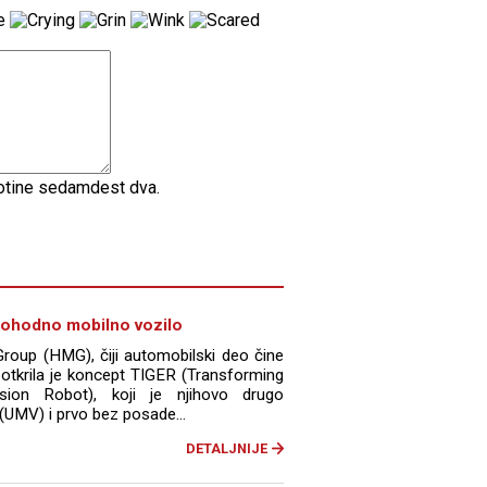
totine sedamdest dva.
mohodno mobilno vozilo
roup (HMG), čiji automobilski deo čine
zotkrila je koncept TIGER (Transforming
rsion Robot), koji je njihovo drugo
 (UMV) i prvo bez posade...
DETALJNIJE