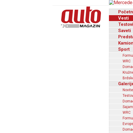
Početn
Vesti
Testov
Saveti
Predst
Kamion
Sport
Formu
WRC
Domaći
Kružne
Brdske
Galerij
Novite
Testov
Domać
Sajam
WRC
Formu
Evrops
Domaći