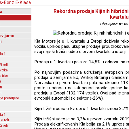
Rekordna prodaja Kijinih hibridnih
a
kvartalu
i
Objavljeno:
01.05
avljamo
Kia Motors je u 1. kvartalu u Evropi doživela rekor
i
vozila, uprkos padu ukupne prodaje prouzrokovane
svoj najviši tržišni udeo u prvom kvartalu u istoriji...
la 1
Prodaja u 1. kvartalu pala za 14,5% u odnosu na 
 reli
 trke
Po najnovijim podacima udruženja evropskih p
 trke
prodaja u zemljama EU, Velikoj Britaniji i članicam
e
Norveška) u prvom kvartalu pala na ukupno 113.
ti
posto u odnosu na isti period prošle godine kad
prodaju u Evropi (132.174 vozila). Ovaj pad je z
i
evropski automobilski sektor (-26%).
e premijere
Kijin tržišni udeo u Evropi u 1. kvartalu iznosi 3,7%
la 1
Kijin tržišni udeo je sa 3,2% u prvom kvartalu 201
ki reli
Prodaja elektrifikovanih Kia bolja za 21% uprkos s
 reli