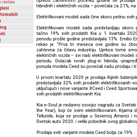
Uprkos zahtevnom početku godine se prodaja ele
 i brdske
hibridnih i električnih vozila – povećala za 21%, n
glasi
utomobili
Elektrifikovani modeli sada čine skoro petinu svih 
u
ing
Elektrifikovani modeli sada predstavljaju skoro
tačno 19% svih prodatih Kia u 1. kvartalu 2020
sti
periodu prošle godine predstavljala 13%. Emilio Er
t
rekao je: “Prva tri meseca ove godine su zbog
zahtevna za čitavu industriju. Uprkos tome smo do
električnih vozila – svi naši elektrifikovani model
periodu. Dolazak novih plug-in hibrida, unapređ
ponuda modela Ceed su povećali našu prodaju i trž
U prvom kvartalu 2020 je prodaja Kijinih baterijsk
predstavljala 32% svih prodatih elektrifikovanih vo
uključujući i nove varijante XCeed i Ceed Sportswa
svih prodatih elektrifikovanih Kia.
Kia e-Soul je nedavno osvojio nagradu za Svetski
the Year), koji će svim elektrifikovanim Kijama
Telluride, koja se prodaje u Severnoj Americi i 
Svetski auto 2020. i veliki pobednik ovog globalno
Prodaja svih varijanti modela Ceed bolja za 19%