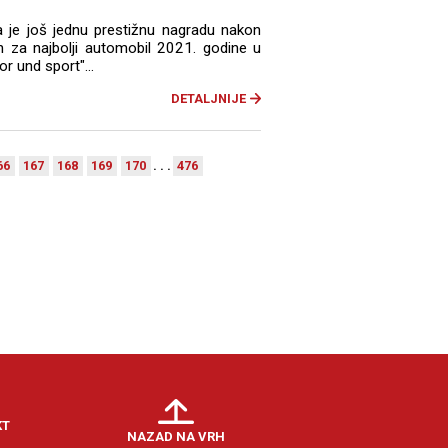
a je još jednu prestižnu nagradu nakon
n za najbolji automobil 2021. godine u
r und sport"...
DETALJNIJE
66
167
168
169
170
. . .
476
KT
NAZAD NA VRH