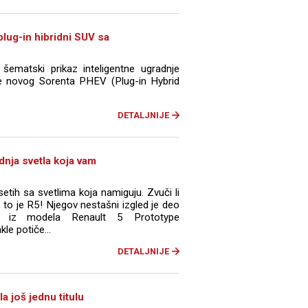
lug-in hibridni SUV sa
šematski prikaz inteligentne ugradnje
ije novog Sorenta PHEV (Plug-in Hybrid
DETALJNIJE
dnja svetla koja vam
tih sa svetlima koja namiguju. Zvuči li
to je R5! Njegov nestašni izgled je deo
 iz modela Renault 5 Prototype
le potiče...
DETALJNIJE
a još jednu titulu