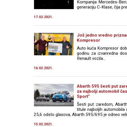
Kompanija Mercedes-Benz 
generaciju C-Klase, čija pre
17.02.2021.
Još jedno vredno prizna
Kompresor
Auto kuća Kompresor dobitn
godinu za izvanredna dost
Renault vozila...
16.02.2021.
Abarth 595 šesti put za
za najbolji automobil č
Sport”
Šesti put zaredom, Abart
titule najboljih automobila
25,6 odsto glasova, Abarth 595/695 je odneo veli
15.02.2021.