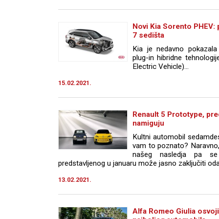
Novi Kia Sorento PHEV: p
7 sedišta
Kia je nedavno pokazala 
plug-in hibridne tehnolog
Electric Vehicle)...
15.02.2021.
Renault 5 Prototype, pre
namiguju
Kultni automobil sedamdese
vam to poznato? Naravno, 
našeg nasledja pa se
predstavljenog u januaru može jasno zaključiti odak
13.02.2021.
Alfa Romeo Giulia osvojil