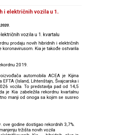
 i električnih vozila u 1.
.2020.
dnu prodaju novih hibridnih i električnih
 koronavirusom. Kia je takođe ostvarila
rekordnu 2019.
roizvođača automobila ACEA je Kijina
a EFTA (Island, Lihtenštajn, Švajcarska i
026 vozila. To predstavlja pad od 14,5
a je Kia zabeležila rekordnu kvartalnu
natno manji od onoga sa kojim se susreo
9. ove godine dostigao rekordnih 3,7%.
manjenju tržišta novih vozila