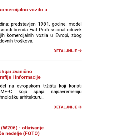
komercijalno vozilo u
ina: predstavljen 1981. godine, model
vrsnosti brenda Fiat Professional oduvek
jih komercijalnih vozila u Evropi, zbog
edovnih troškova.
DETALJNIJE
shqai zvanično
rafije i informacije
el na evropskom tržištu koji koristi
CMF-C koja spaja najsavremeniju
hnološku arhitekturu...
DETALJNIJE
(W206) - otkrivanje
eće nedelje (FOTO)