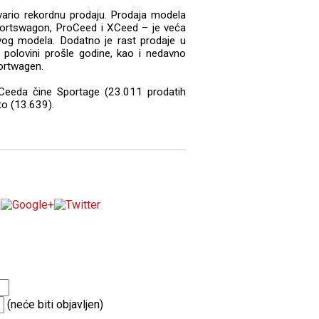
tvario rekordnu prodaju. Prodaja modela
ortswagon, ProCeed i XCeed – je veća
og modela. Dodatno je rast prodaje u
polovini prošle godine, kao i nedavno
portwagen.
 Ceeda čine Sportage (23.011 prodatih
to (13.639).
(neće biti objavljen)