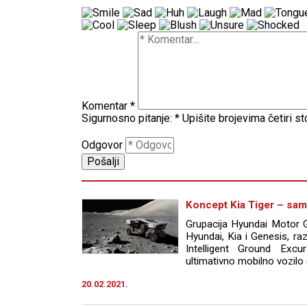
Komentar
*
Sigurnosno pitanje:
*
Upišite brojevima četiri s
Odgovor
Koncept Kia Tiger – sa
Grupacija Hyundai Motor G
Hyundai, Kia i Genesis, ra
Intelligent Ground Excu
ultimativno mobilno vozilo
20.02.2021.