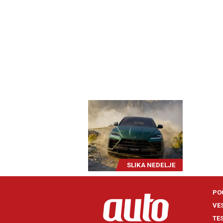
SLIKA NEDELJE
PO
VE
TE