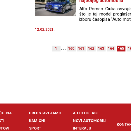
najboljeg automobila
Alfa Romeo Giulia osvojil
što je taj model proglaše
izboru časopisa "Auto moto
12.02.2021.
1
. . .
160
161
162
163
164
165
1
ČETNA
PREDSTAVLJAMO
AUTO OGLASI
STI
KAMIONI
NOVI AUTOMOBILI
KONTA
STOVI
SPORT
INTERVJU