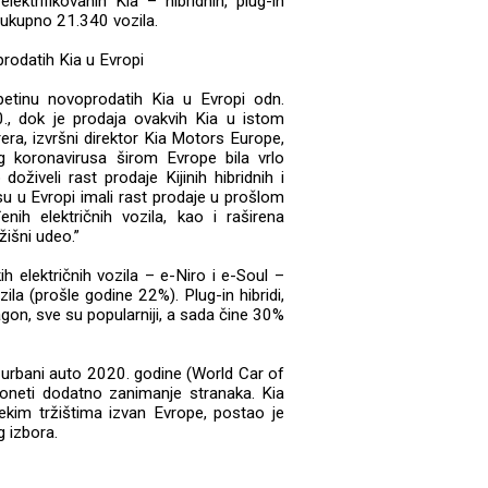
ktrifikovanih Kia – hibridnih, plug-in
a ukupno 21.340 vozila.
prodatih Kia u Evropi
 petinu novoprodatih Kia u Evropi odn.
., dok je prodaja ovakvih Kia u istom
era, izvršni direktor Kia Motors Europe,
 koronavirusa širom Evrope bila vrlo
živeli rast prodaje Kijinih hibridnih i
i su u Evropi imali rast prodaje u prošlom
enih električnih vozila, kao i raširena
išni udeo.”
ih električnih vozila – e-Niro i e-Soul –
zila (prošle godine 22%). Plug-in hibridi,
gon, sve su popularniji, a sada čine 30%
 urbani auto 2020. godine (World Car of
 doneti dodatno zanimanje stranaka. Kia
nekim tržištima izvan Evrope, postao je
g izbora.