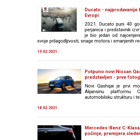
Ducato - najprodavanije 
Evropi
2021. Ducato puni 40 god
perjanica i predstavnik iz
je bio jedan od najcenjeni
svoje prilagodljivosti, snage motora i smanjenih r
19.02.2021.
Potpuno novi Nissan Qa
predstavljen - prve fotog
Novi Qashqai je prvi mod
Alijansinu platformu 
automobilsku strukturu i te
18.02.2021.
Mercedes-Benz C-Klasa 
počinje, premijera sled