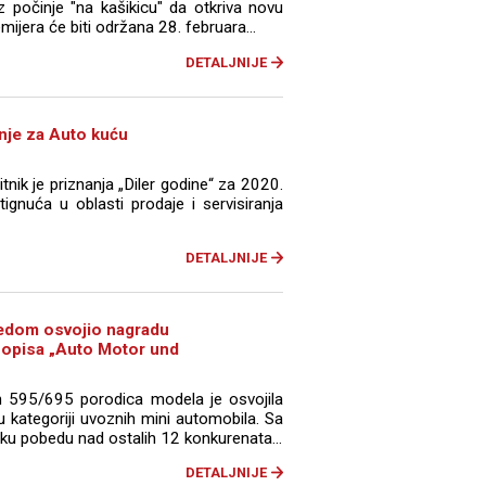
počinje "na kašikicu" da otkriva novu
mijera će biti održana 28. februara...
DETALJNIJE
nje za Auto kuću
ik je priznanja „Diler godine“ za 2020.
ignuća u oblasti prodaje i servisiranja
DETALJNIJE
redom osvojio nagradu
asopisa „Auto Motor und
h 595/695 porodica modela je osvojila
 u kategoriji uvoznih mini automobila. Sa
ku pobedu nad ostalih 12 konkurenata...
DETALJNIJE