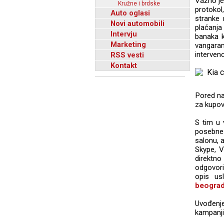
Važno je
Kružne i brdske
protokol
Auto oglasi
stranke 
Novi automobili
plaćanja
Intervju
banaka k
Marketing
vangaran
intervenci
RSS vesti
Kontakt
Pored na
za kupov
S tim u 
posebne 
salonu, 
Skype, V
direktno
odgovorit
opis us
beograd
Uvođenje
kampanji