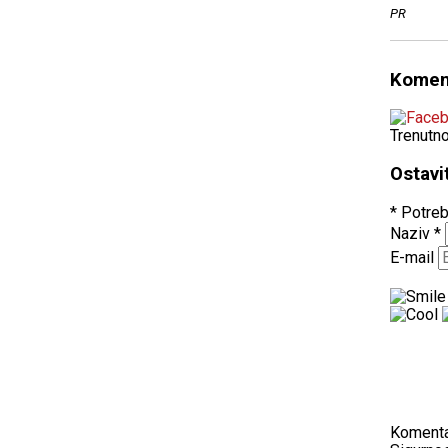
PR
Komen
Trenutn
Ostavi
* Potreb
Naziv
*
E-mail
Koment