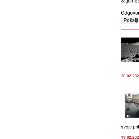
Sigurnos
Odgovo
20.02.202
svoje pr
19.02.202