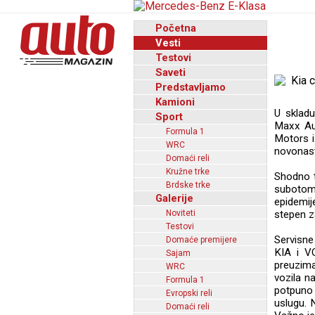
Početna
Vesti
Testovi
Saveti
Predstavljamo
Kamioni
U skladu
Sport
Maxx Aut
Formula 1
Motors i
WRC
novonasta
Domaći reli
Kružne trke
Shodno t
Brdske trke
subotom
Galerije
epidemij
Noviteti
stepen za
Testovi
Servisne
Domaće premijere
KIA i V
Sajam
preuzima
WRC
vozila n
Formula 1
potpuno 
Evropski reli
uslugu. N
Domaći reli