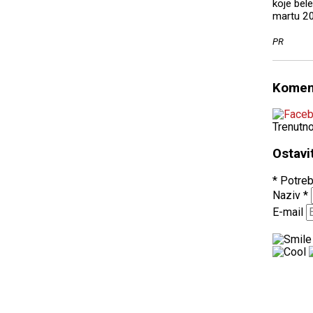
koje bel
martu 2
PR
Komen
Trenutn
Ostavi
* Potreb
Naziv
*
E-mail