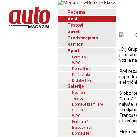
Početna
Vesti
Testovi
Saveti
Predstavljamo
Kamioni
„Cilj Gr
Sport
profitab
Formula 1
vozila na
WRC
Domaći reli
Prvi rezu
Kružne trke
napredov
Brdske trke
električ
Galerije
Noviteti
S obziro
% na 2.9
Testovi
najviše 
Domaće premijere
zemljama
Sajam
Francus
WRC
povećanj
Formula 1
Evropski reli
Električ
Domaći reli