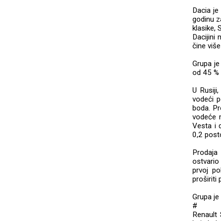
Dacia je
godinu z
klasike, 
Dacijini
čine viš
Grupa je
od 45 % 
U Rusiji
vodeći p
boda. Pr
vodeće 
Vesta i 
0,2 post
Prodaja 
ostvario
prvoj po
proširit
Grupa je 
#
Renault 