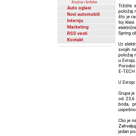
Kružne i brdske
Tržište 
Auto oglasi
položaj 
Novi automobili
što je r
Intervju
toj klas
Marketing
električ
Spring o
RSS vesti
Kontakt
Uz elektr
svojih n
položaj n
u Evropi,
Porodici
E-TECH H
U Evropi
Grupa je
od 23,6
boda, p
uspešno
Clio je 
Zahvalju
jedan po