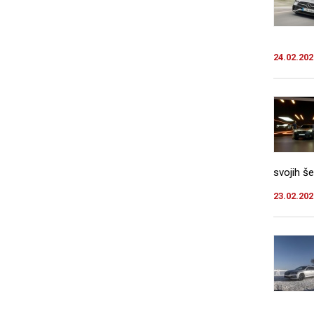
24.02.202
svojih še
23.02.202