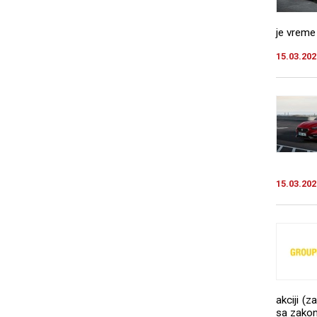
je vreme 
15.03.202
15.03.202
akciji (
sa zako