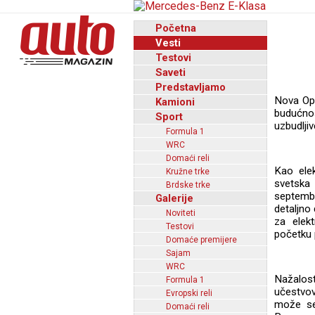
Početna
Vesti
Testovi
Saveti
Predstavljamo
Nova Ope
Kamioni
budućno
Sport
uzbudljiv
Formula 1
WRC
Domaći reli
Kao ele
Kružne trke
svetska
Brdske trke
septembr
Galerije
detaljno 
Noviteti
za elekt
Testovi
početku 
Domaće premijere
Sajam
WRC
Nažalos
Formula 1
učestvov
Evropski reli
može se
Domaći reli