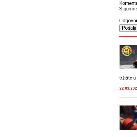
Koment
Sigurnos
Odgovo
tržište u
22.03.202