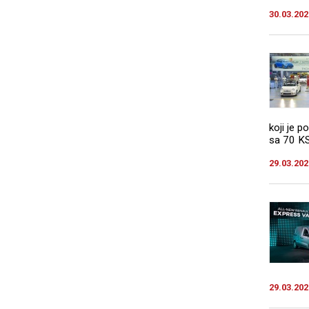
30.03.202
koji je 
sa 70 KS.
29.03.202
29.03.202