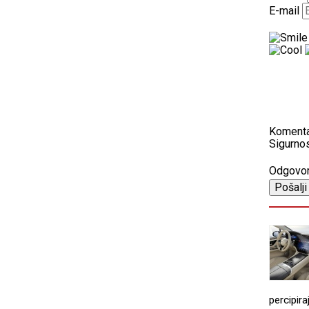
E-mail
Koment
Sigurnos
Odgovo
percipira