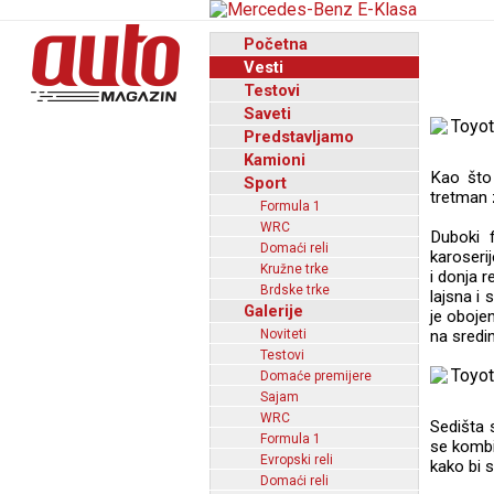
Početna
Vesti
Testovi
Saveti
Predstavljamo
Kamioni
Kao što
Sport
tretman 
Formula 1
WRC
Duboki f
Domaći reli
karoseri
Kružne trke
i donja r
Brdske trke
lajsna i 
Galerije
je oboje
Noviteti
na sredi
Testovi
Domaće premijere
Sajam
WRC
Sedišta 
Formula 1
se kombi
Evropski reli
kako bi s
Domaći reli