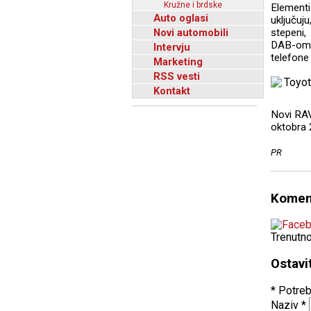
Kružne i brdske
Element
Auto oglasi
uključuj
Novi automobili
stepeni,
DAB-om i
Intervju
telefone
Marketing
RSS vesti
Kontakt
Novi RAV
oktobra 
PR
Komen
Trenutn
Ostavi
* Potreb
Naziv
*