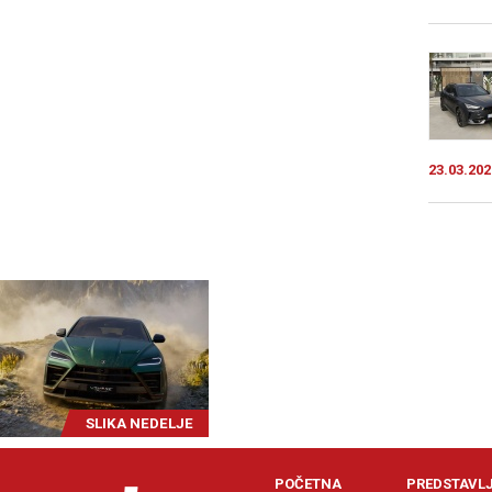
23.03.202
SLIKA NEDELJE
POČETNA
PREDSTAVL