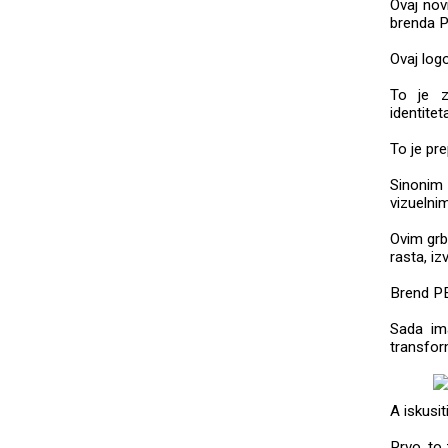
Ovaj nov
brenda 
Ovaj logo
To je z
identitet
To je pr
Sinonim
vizuelni
Ovim grb
rasta, iz
Brend PE
Sada im
transfor
A iskusi
Prvo, to 