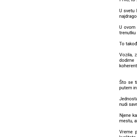
U svetu 
najdrago
U ovom s
trenutku 
To takođ
Vozila, 
dodirne
koherent
Što se t
putem in
Jednosta
nudi sav
Njene ka
mestu, al
Vreme p