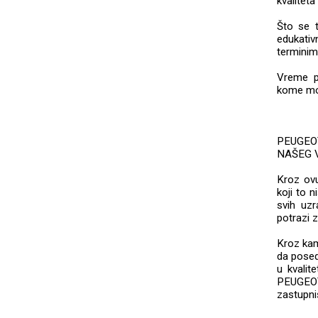
kvaliteta
Što se t
edukativ
terminim
Vreme p
kome mož
PEUGEOT
NAŠEG 
Kroz ov
koji to 
svih uzr
potrazi z
Kroz ka
da posed
u kvalit
PEUGEOT
zastupni