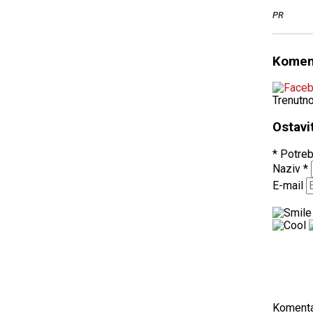
PR
Komen
Trenutn
Ostavi
* Potreb
Naziv
*
E-mail
Koment