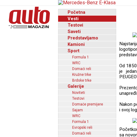
Početna
Vesti
Testovi
Saveti
Predstavljamo
Najstari
Kamioni
logotipo
Sport
predstav
Formula 1
WRC
Od 1850.
Domaći reli
je jedan
Kružne trke
PEUGEOT 
Brdske trke
Galerije
Prezento
Noviteti
unapređi
Testovi
Nakon po
Domaće premijere
i svoj lo
Sajam
WRC
Formula 1
Evropski reli
Početkom
Domaći reli
sa novom