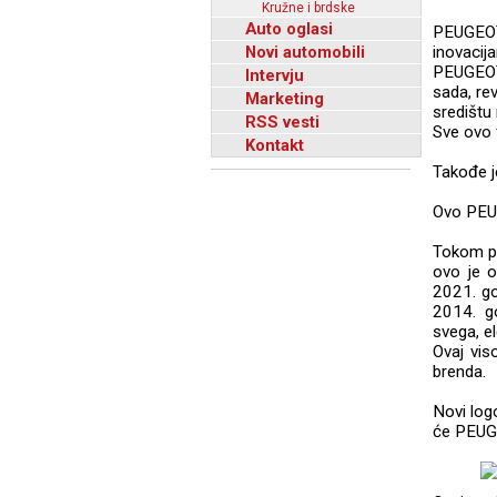
Kružne i brdske
Auto oglasi
PEUGEOT 
Novi automobili
inovacij
PEUGEOT j
Intervju
sada, rev
Marketing
središtu 
RSS vesti
Sve ovo
Kontakt
Takođe j
Ovo PEUG
Tokom po
ovo je 
2021. go
2014. g
svega, el
Ovaj vis
brenda.
Novi log
će PEUG