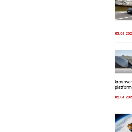
03.04.202
krosover
platformi
02.04.202