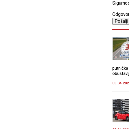
Sigurnos
Odgovo
putnička
obustavlj
05.04.202