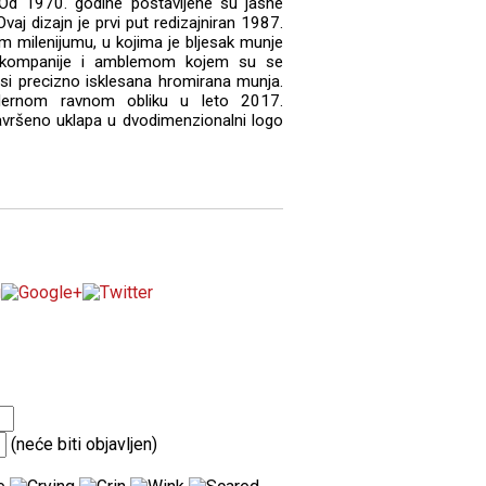
 Od 1970. godine postavljene su jasne
aj dizajn je prvi put redizajniran 1987.
m milenijumu, u kojima je bljesak munje
om kompanije i amblemom kojem su se
asi precizno isklesana hromirana munja.
odernom ravnom obliku u leto 2017.
avršeno uklapa u dvodimenzionalni logo
(neće biti objavljen)