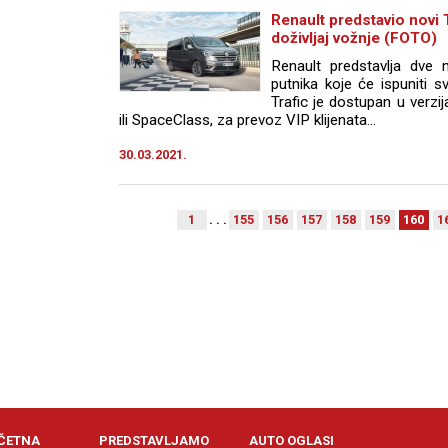
Renault predstavio novi T
doživljaj vožnje (FOTO)
Renault predstavlja dve 
putnika koje će ispuniti 
Trafic je dostupan u verzi
ili SpaceClass, za prevoz VIP klijenata...
30.03.2021.
1
. . .
155
156
157
158
159
160
1
ČETNA
PREDSTAVLJAMO
AUTO OGLASI