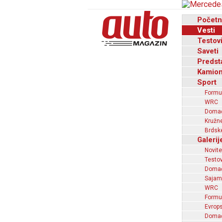
Početn
Vesti
Testov
Saveti
Predst
Kamion
Sport
Formu
WRC
Domaći
Kružne
Brdske
Galerij
Novite
Testov
Domać
Sajam
WRC
Formu
Evrops
Domaći