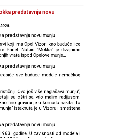
okka predstavnja novu
.2020.
i koji ima Opel Vizor kao buduće lice
ure Panel. Natpis "Mokka" je dizajniran
jih vrata ispod Opelove munje...
 krasiće sve buduće modele nemačkog
terističniji. Ovo još više naglašava munju“,
alji su oštri sa vrlo malim radijusom.
 kao fino graviranje u komadu nakita. To
munja“ istaknuta je u Vizoru i smeštena
963. godine. U zavisnosti od modela i