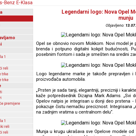
Legendarni logo: Nova Opel M
a
munju
i
Objavljeno:
13.07
avljamo
Opel se obnovio novom Mokkom. Novi model je prv
i
brenda i potpuno digitalni kokpit budućnosti, P
posebnim fontom i sada je smešten na sredini zadn
la 1
 reli
Logo legendarne marke je takođe prepravljen i
 trke
proizvođača automobila.
 trke
e
„Prsten je sada tanji, elegantniji, precizniji i karak
ti
kaže potpredsednik Dizajna Mark Adams. „Svi det
i
Opelov natpis je integrisan u donji deo prstena -
e premijere
pokazuje čistu nemačku preciznost. Integrisana „
na zadnjim vratima u centralnom delu“.
la 1
ki reli
Munja u krugu ukrašava sve Opelove modele od 1
 reli