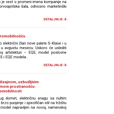
 je vest o promeni imena kompanije na
rvoaprilska šala, odnosno marketinški
DETALJNIJE
ktromobilnošću
 električni član nove palete S-Klase i u
en u avgustu mesecu. Uskoro će uslediti
oj arhitekturi – EQE, model poslovne
QS i EQE modela...
DETALJNIJE
 dizajnom, uzbudljivim
ivnom prostranošću
romobilnosti
 domet, električnu snagu sa nultim
brzo punjenje i specifičan stil na tržištu
vi model napravljen na novoj, namenskoj