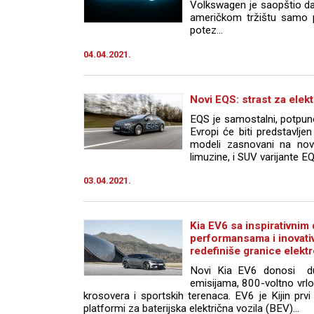
Volkswagen je saopštio da
američkom tržištu samo p
potez...
04.04.2021.
Novi EQS: strast za ele
EQS je samostalni, potpuno
Evropi će biti predstavlj
modeli zasnovani na nov
limuzine, i SUV varijante E
03.04.2021.
Kia EV6 sa inspirativnim
performansama i inovat
redefiniše granice elekt
Novi Kia EV6 donosi dug
emisijama, 800-voltno vrlo 
krosovera i sportskih terenaca. EV6 je Kijin pr
platformi za baterijska električna vozila (BEV)...