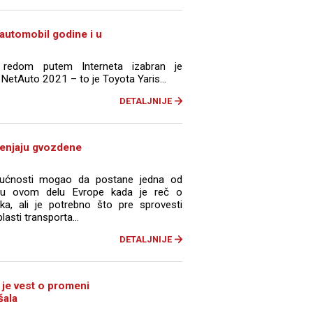
automobil godine i u
 redom putem Interneta izabran je
 NetAuto 2021 – to je Toyota Yaris...
DETALJNIJE
menjaju gvozdene
dućnosti mogao da postane jedna od
a u ovom delu Evrope kada je reč o
ika, ali je potrebno što pre sprovesti
lasti transporta...
DETALJNIJE
je vest o promeni
šala