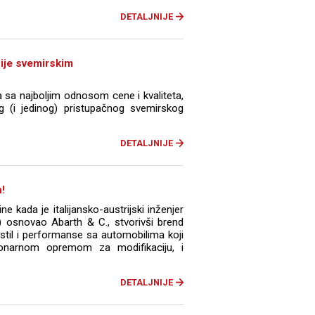
DETALJNIJE
sije svemirskim
 sa najboljim odnosom cene i kvaliteta,
vog (i jedinog) pristupačnog svemirskog
DETALJNIJE
!
e kada je italijansko-austrijski inženjer
) osnovao Abarth & C., stvorivši brend
 stil i performanse sa automobilima koji
cionarnom opremom za modifikaciju, i
DETALJNIJE