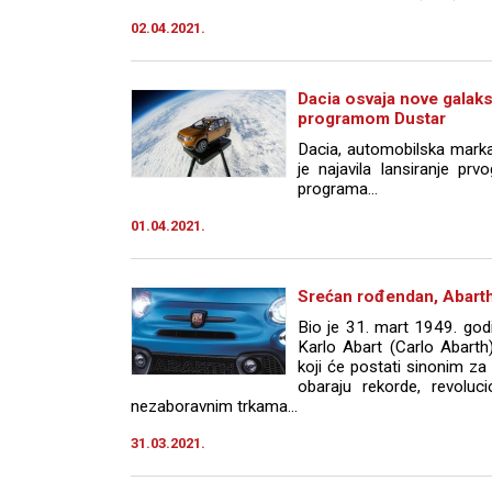
02.04.2021.
Dacia osvaja nove galak
programom Dustar
Dacia, automobilska marka
je najavila lansiranje pr
programa...
01.04.2021.
Srećan rođendan, Abarth
Bio je 31. mart 1949. godin
Karlo Abart (Carlo Abarth
koji će postati sinonim za
obaraju rekorde, revolu
nezaboravnim trkama...
31.03.2021.