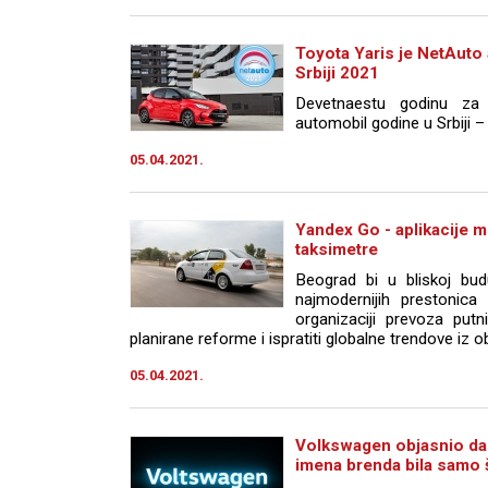
Toyota Yaris je NetAuto 
Srbiji 2021
Devetnaestu godinu za
automobil godine u Srbiji –
05.04.2021.
Yandex Go - aplikacije 
taksimetre
Beograd bi u bliskoj bu
najmodernijih prestonic
organizaciji prevoza putn
planirane reforme i ispratiti globalne trendove iz ob
05.04.2021.
Volkswagen objasnio da 
imena brenda bila samo 