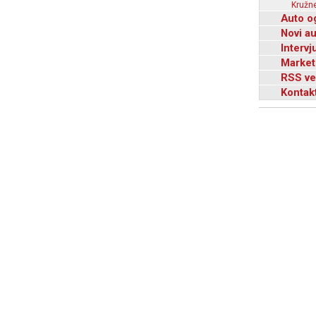
Kružne
Auto o
Novi a
Intervj
Market
RSS ve
Kontak