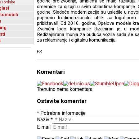
godine proizvodnje, amblemi se malo razlikuju.
 i brdske
smernice za dizajn u svim oblastima kompanije. Ov
glasi
godine. Sledeće modernizacije su usledile u novo
utomobili
poprimio trodimenzionalni oblik, sa logotip
u
približavali. Od 2016. godine, Opelove modele kr
ing
Zvanični logo kompanije dizajniran je u m
sti
Redizajnirana munja za buduća vozila sada se s
za reklamiranje i digitalnu komunikaciju.
t
PR
Komentari
Trenutno nema komentara.
Ostavite komentar
* Potrebne informacije
Naziv
*
E-mail