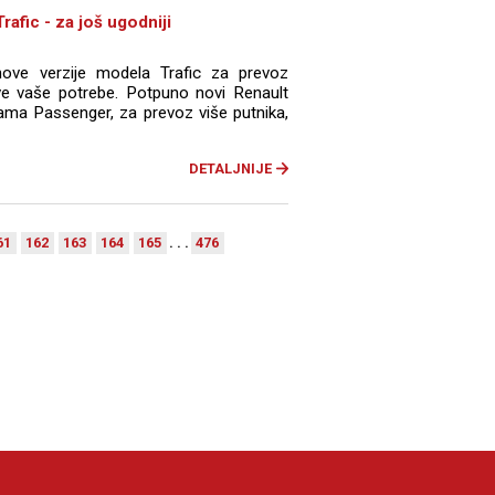
rafic - za još ugodniji
nove verzije modela Trafic za prevoz
sve vaše potrebe. Potpuno novi Renault
jama Passenger, za prevoz više putnika,
DETALJNIJE
61
162
163
164
165
. . .
476