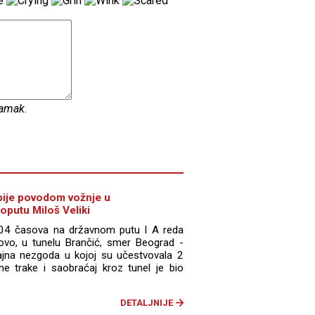
amak
.
bije povodom vožnje u
putu Miloš Veliki
:04 časova na državnom putu I A reda
kovo, u tunelu Brančić, smer Beograd -
ajna nezgoda u kojoj su učestvovala 2
ne trake i saobraćaj kroz tunel je bio
DETALJNIJE