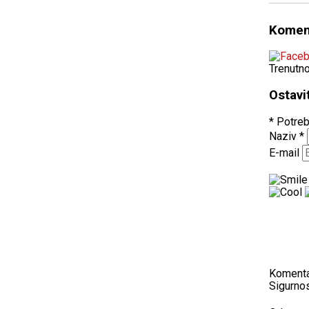
Komen
Trenutn
Ostavi
* Potreb
Naziv
*
E-mail
Koment
Sigurnos