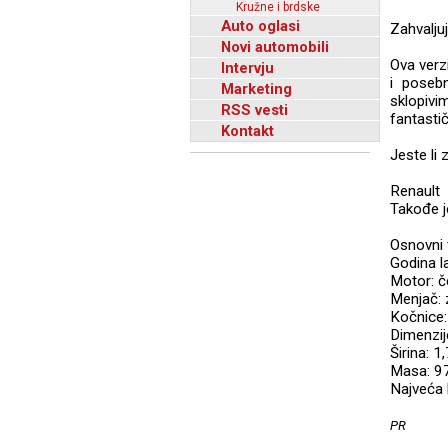
Kružne i brdske
Auto oglasi
Zahvalju
Novi automobili
Ova verz
Intervju
i poseb
Marketing
sklopiv
RSS vesti
fantasti
Kontakt
Jeste li 
Renault 
Takođe j
Osnovni 
Godina l
Motor: č
Menjač: 
Kočnice:
Dimenzij
Širina: 1
Masa: 9
Najveća 
PR