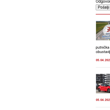
Odgovo
putnička
obustavlj
05.04.202
05.04.202