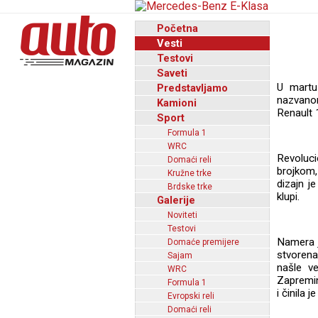
Početna
Vesti
Testovi
Saveti
U martu
Predstavljamo
nazvano
Kamioni
Renault 1
Sport
Formula 1
WRC
Revoluc
Domaći reli
brojkom,
Kružne trke
dizajn j
Brdske trke
klupi.
Galerije
Noviteti
Testovi
Namera j
Domaće premijere
stvorena
Sajam
našle v
WRC
Zapremin
Formula 1
i činila
Evropski reli
Domaći reli