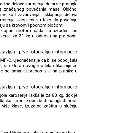
dine delove karoserije da bi se postigla
ez značajnog povećanja mase. Obično,
eme kod zavarivanja i sklapanja delova
roserije sklopljeni su tako da povećaju
ajaju sa krovom i podnom pločom.
 poklopac motora sada su izrađeni od
serije za 21 kg u odnosu na prethodni
CMF-C, ujednačena je da bi se poboljšala
e, struktura novog modela efikasnije će
e se smanjiti prenos sile na putnike u
e karoserije lakša je za 60 kg, dok je
lasku. Time je obezbeđena uglađenost,
više klase, izuzetna zaštita u slučaju
vožnji. Udobnom i glatkom vožnjom kao i