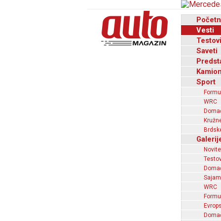
Početn
Vesti
Testov
Saveti
Predst
Kamion
Sport
Formu
WRC
Domaći
Kružne
Brdske
Galerij
Novite
Testov
Domać
Sajam
WRC
Formu
Evrops
Domaći