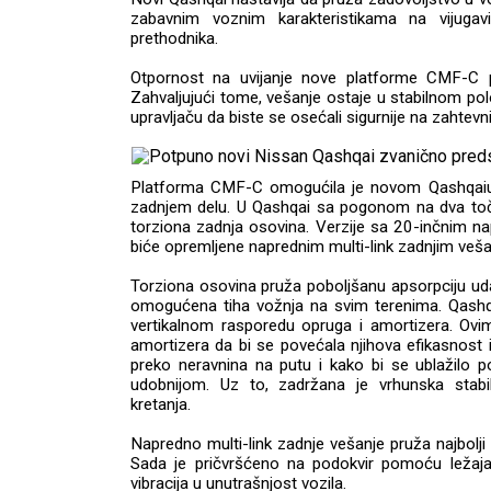
zabavnim voznim karakteristikama na vijuga
prethodnika.
Otpornost na uvijanje nove platforme CMF-C p
Zahvaljujući tome, vešanje ostaje u stabilnom po
upravljaču da biste se osećali sigurnije na zahtev
Platforma CMF-C omogućila je novom Qashqaiu
zadnjem delu. U Qashqai sa pogonom na dva toč
torziona zadnja osovina. Verzije sa 20-inčnim n
biće opremljene naprednim multi-link zadnjim veš
Torziona osovina pruža poboljšanu apsorpciju udar
omogućena tiha vožnja na svim terenima. Qashq
vertikalnom rasporedu opruga i amortizera. Ov
amortizera da bi se povećala njihova efikasnost i 
preko neravnina na putu i kako bi se ublažilo po
udobnijom. Uz to, zadržana je vrhunska stabi
kretanja.
Napredno multi-link zadnje vešanje pruža najbolji
Sada je pričvršćeno na podokvir pomoću ležaja 
vibracija u unutrašnjost vozila.