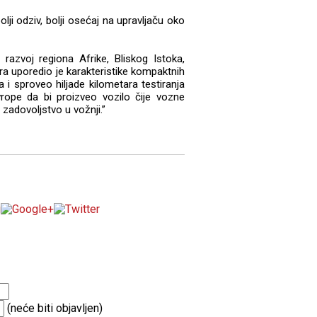
lji odziv, bolji osećaj na upravljaču oko
 razvoj regiona Afrike, Bliskog Istoka,
era uporedio je karakteristike kompaktnih
i sproveo hiljade kilometara testiranja
vrope da bi proizveo vozilo čije vozne
u zadovoljstvo u vožnji.”
(neće biti objavljen)