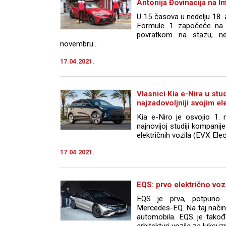
Antonija Đovinacija na Im
U 15 časova u nedelju 18.
Formule 1 započeće na s
povratkom na stazu, ne
novembru...
17.04.2021.
Vlasnici Kia e-Nira u stu
najzadovoljniji svojim e
Kia e-Niro je osvojio 1
najnovijoj studiji kompani
električnih vozila (EVX Elec
17.04.2021.
EQS: prvo električno voz
EQS je prva, potpuno e
Mercedes-EQ. Na taj način
automobila. EQS je tako
arhitekturi vozila za luksuzn