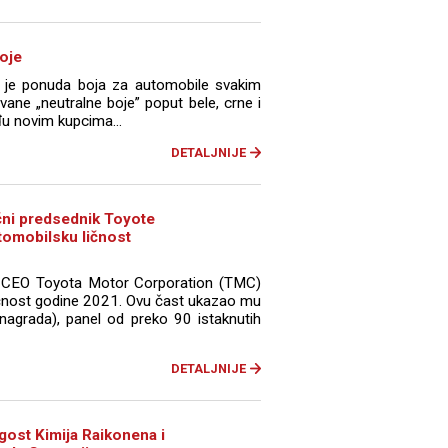
boje
o je ponuda boja za automobile svakim
ane „neutralne boje” poput bele, crne i
u novim kupcima...
DETALJNIJE
čni predsednik Toyote
tomobilsku ličnost
i CEO Toyota Motor Corporation (TMC)
ičnost godine 2021. Ovu čast ukazao mu
 nagrada), panel od preko 90 istaknutih
DETALJNIJE
 gost Kimija Raikonena i