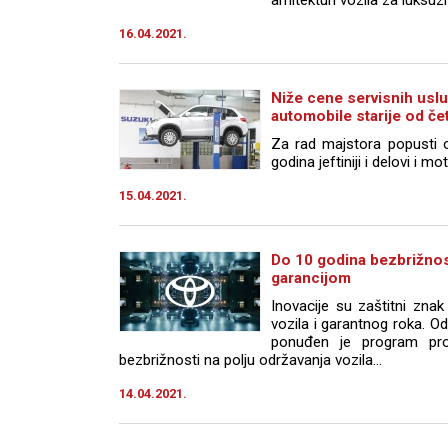
16.04.2021.
Niže cene servisnih usl
automobile starije od čet
Za rad majstora popusti o
godina jeftiniji i delovi i mot
15.04.2021.
Do 10 godina bezbrižnos
garancijom
Inovacije su zaštitni znak
vozila i garantnog roka. Od
ponuđen je program pr
bezbrižnosti na polju održavanja vozila...
14.04.2021.