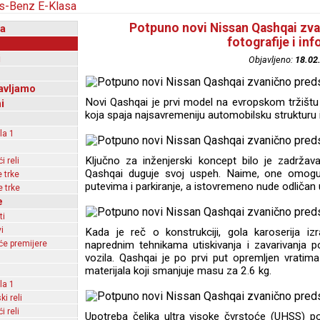
Potpuno novi Nissan Qashqai zvan
a
fotografije i in
i
Objavljeno:
18.02
avljamo
Novi Qashqai je prvi model na evropskom tržištu 
i
koja spaja najsavremeniju automobilsku strukturu i
la 1
Ključno za inženjerski koncept bilo je zadržava
 reli
Qashqai duguje svoj uspeh. Naime, one omoguć
 trke
putevima i parkiranje, a istovremeno nude odličan 
 trke
e
ti
i
Kada je reč o konstrukciji, gola karoserija iz
e premijere
naprednim tehnikama utiskivanja i zavarivanja
vozila. Qashqai je po prvi put opremljen vratim
materijala koji smanjuje masu za 2.6 kg.
la 1
ki reli
 reli
Upotreba čelika ultra visoke čvrstoće (UHSS) po