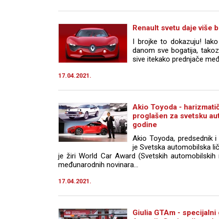
Renault svetu daje više 
I brojke to dokazuju! Iak
danom sve bogatija, takozv
sive itekako prednjače međ
17.04.2021.
Akio Toyoda - harizmati
proglašen za svetsku au
godine
Akio Toyoda, predsednik 
je Svetska automobilska l
je žiri World Car Award (Svetskih automobilskih
međunarodnih novinara...
17.04.2021.
Giulia GTAm - specijalni