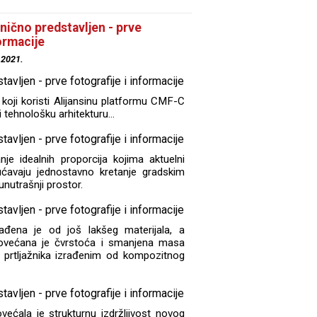
ično predstavljen - prve
formacije
.2021.
koji koristi Alijansinu platformu CMF-C
 tehnološku arhitekturu...
nje idealnih proporcija kojima aktuelni
avaju jednostavno kretanje gradskim
unutrašnji prostor.
rađena je od još lakšeg materijala, a
 povećana je čvrstoća i smanjena masa
a prtljažnika izrađenim od kompozitnog
većala je strukturnu izdržljivost novog