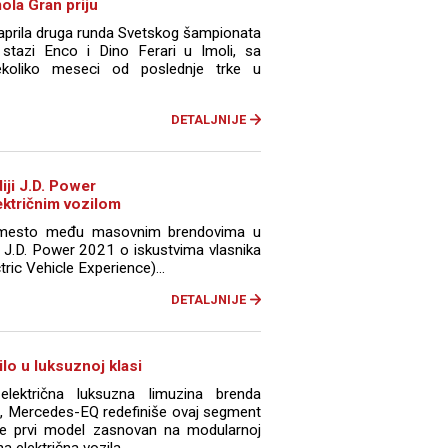
ola Gran priju
 aprila druga runda Svetskog šampionata
tazi Enco i Dino Ferari u Imoli, sa
koliko meseci od poslednje trke u
DETALJNIJE
diji J.D. Power
lektričnim vozilom
. mesto među masovnim brendovima u
je J.D. Power 2021 o iskustvima vlasnika
tric Vehicle Experience)...
DETALJNIJE
ilo u luksuznoj klasi
lektrična luksuzna limuzina brenda
, Mercedes-EQ redefiniše ovaj segment
đe prvi model zasnovan na modularnoj
a električna vozila...