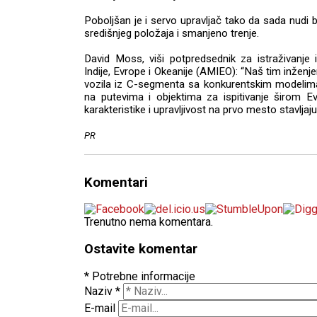
Poboljšan je i servo upravljač tako da sada nudi bo
središnjeg položaja i smanjeno trenje.
David Moss, viši potpredsednik za istraživanje i
Indije, Evrope i Okeanije (AMIEO): “Naš tim inženj
vozila iz C-segmenta sa konkurentskim modelima 
na putevima i objektima za ispitivanje širom E
karakteristike i upravljivost na prvo mesto stavljaj
PR
Komentari
Trenutno nema komentara.
Ostavite komentar
* Potrebne informacije
Naziv
*
E-mail