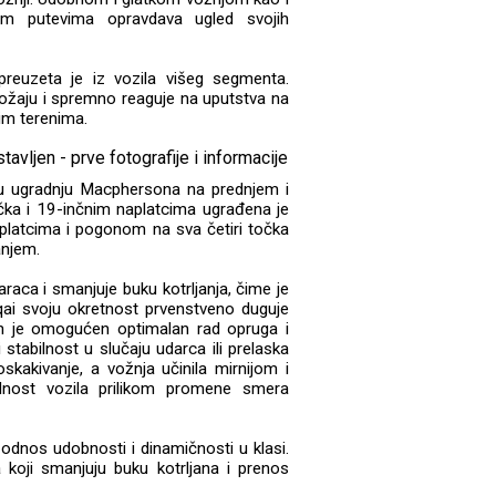
vim putevima opravdava ugled svojih
reuzeta je iz vozila višeg segmenta.
ložaju i spremno reaguje na uputstva na
nim terenima.
 ugradnju Macphersona na prednjem i
ka i 19-inčnim naplatcima ugrađena je
aplatcima i pogonom na sva četiri točka
anjem.
aca i smanjuje buku kotrljanja, čime je
ai svoju okretnost prvenstveno duguje
im je omogućen optimalan rad opruga i
stabilnost u slučaju udarca ili prelaska
skakivanje, a vožnja učinila mirnijom i
lnost vozila prilikom promene smera
 odnos udobnosti i dinamičnosti u klasi.
koji smanjuju buku kotrljana i prenos