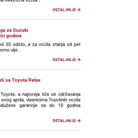
DETALJNIJE
uga za Suzuki
iri godine
d 30 odsto, a za vozila starija od pet
orno ulje...
DETALJNIJE
ti sa Toyota Relax
 Toyote, a najnovija tiče se održavanja
 ovog aprila, vlasnicima Toyotinih vozila
odužene garancije sa do 10 godina
DETALJNIJE