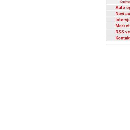
Kružne
Auto o
Novi a
Intervj
Market
RSS ve
Kontak