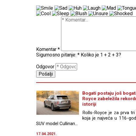
Komentar
*
Sigurnosno pitanje:
*
Koliko je 1 + 2 + 3?
Odgovor
Bogati postaju još bogati
Royce zabeležila rekord
istoriji
Rolls-Royce je za prva tr
koja je najveća u 116-godiš
SUV model Cullinan...
17.04.2021.