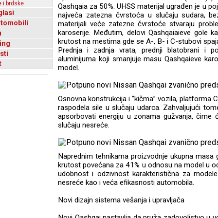
 i brdske
Qashqaia za 50%. UHSS materijal ugrađen je u poje
glasi
najveća zatezna čvrstoća u slučaju sudara, b
utomobili
materijali veće zatezne čvrstoće stvaraju probl
karoserije. Međutim, delovi Qashqaiaieve gole ka
u
krutost na mestima gde se A-, B- i C-stubovi sp
ing
Prednja i zadnja vrata, prednji blatobrani i
sti
aluminijuma koji smanjuje masu Qashqaieve karo
t
model.
Osnovna konstrukcija i “kičma” vozila, platforma 
raspodela sile u slučaju udarca. Zahvaljujući tom
apsorbovati energiju u zonama gužvanja, čime ć
slučaju nesreće.
Naprednim tehnikama proizvodnje ukupna masa gol
krutost povećana za 41% u odnosu na model u od
udobnost i odzivnost karakteristična za modele 
nesreće kao i veća efikasnosti automobila.
Novi dizajn sistema vešanja i upravljača
Novi Qashqai nastavlja da pruža zadovoljstvo u 