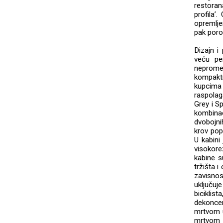
restoran
profila’
opremlje
pak poro
Dizajn i
veću pe
nepromen
kompakt
kupcima
raspolag
Grey i S
kombina
dvobojni
krov pop
U kabini 
visokore
kabine s
tržišta 
zavisno
uključu
biciklis
dekonce
mrtvom u
mrtvom u