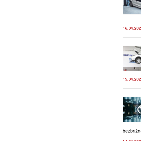
16.04.202
15.04.202
bezbrižno