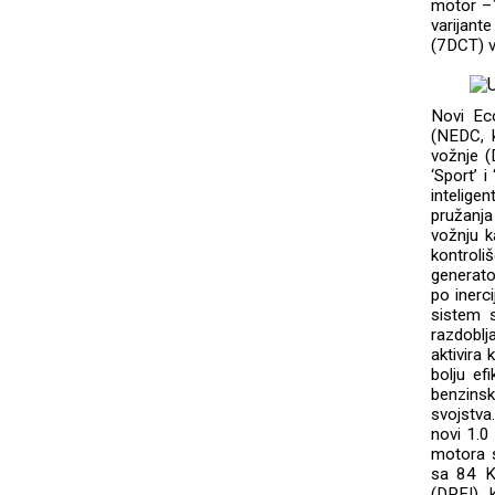
motor –1
varijan
(7DCT) v
Novi Ec
(NEDC, 
vožnje 
‘Sport’ 
intelige
pružanja
vožnju 
kontrol
generato
po inerc
sistem 
razdoblj
aktivira
bolju ef
benzinsk
svojstva
novi 1.0
motora s
sa 84 K
(DPFI), 