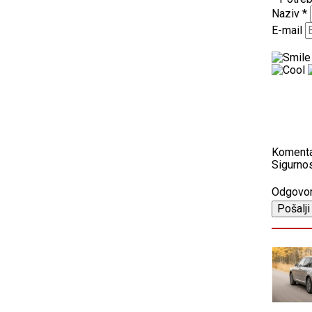
Naziv
*
E-mail
Koment
Sigurnos
Odgovo