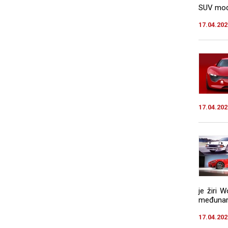
SUV mode
17.04.202
17.04.202
je žiri 
međunaro
17.04.202