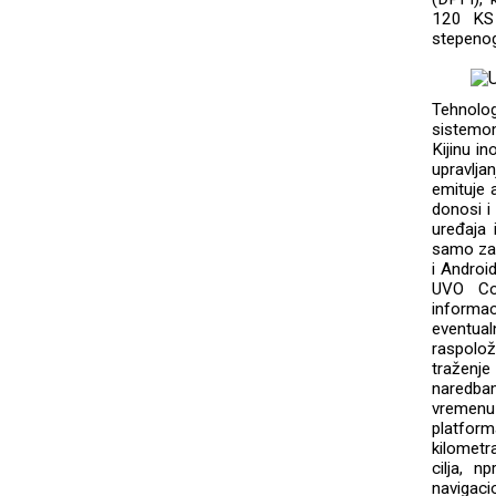
120 KS 
stepenog
Tehnolog
sistemom
Kijinu i
upravlja
emituje 
donosi i
uređaja 
samo za
i Androi
UVO Con
informa
eventua
raspolož
traženj
naredbam
vremenu 
platforma
kilometr
cilja, n
navigaci