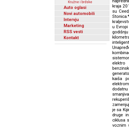
napredni
Kružne i brdske
kraja 20
Auto oglasi
su Ceed
Novi automobili
Stonica
Intervju
kraljevs
Marketing
u Evropi
RSS vesti
godišnju
kilometr
Kontakt
intelig
Unapređ
kombina
sistemo
elektro
benzinsk
generat
kaiša p
elektro
dodatnu 
smanjiv
rekuper
zamenjuj
je sa Ki
druge i
ciklusa 
voznim 