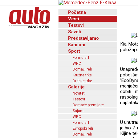
Početna
Vesti
Testovi
Saveti
Predstavljamo
Kia Moto
Kamioni
položaj 
Sport
Formula 1
WRC
Unapređe
Domaći reli
poboljša
Kružne trke
‘EcoDyna
Brdske trke
menjačem
Galerije
dobiti 
Noviteti
raspolag
Testovi
naplatak
Domaće premijere
Sajam
WRC
U unutraš
Formula 1
je bio 7
Evropski reli
Kijine t
Domaći reli