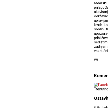
radarsk
prilago
aktivir
održava
upravlja
km/h ko
sredini 
upozorav
približa
sedištim
zadnjem
vazdušni
PR
Komen
Trenutn
Ostavi
* Potreb