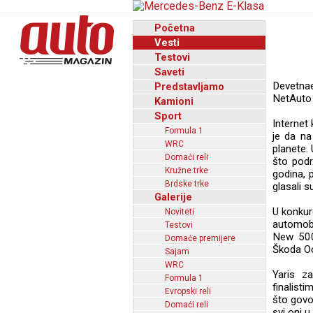
Početna
Vesti
Testovi
Saveti
Devetnae
Predstavljamo
NetAuto 
Kamioni
Sport
Internet
Formula 1
je da na
WRC
planete.
Domaći reli
što podr
Kružne trke
godina, 
Brdske trke
glasali 
Galerije
U konkur
Noviteti
automobi
Testovi
New 500
Domaće premijere
Škoda Oc
Sajam
WRC
Yaris z
Formula 1
finalist
Evropski reli
što govor
Domaći reli
svi oni u