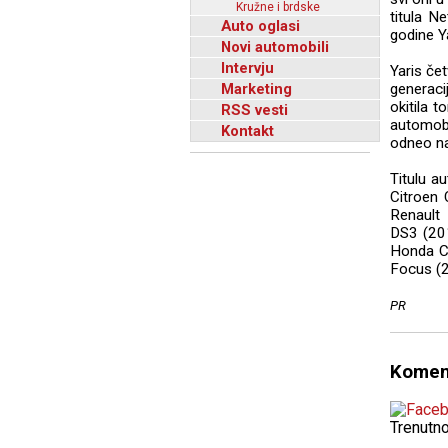
Kružne i brdske
titula N
Auto oglasi
godine Ya
Novi automobili
Intervju
Yaris če
Marketing
generac
okitila 
RSS vesti
automobi
Kontakt
odneo na
Titulu a
Citroen 
Renault 
DS3 (201
Honda Ci
Focus (2
PR
Komen
Trenutn