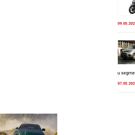
09.05.202
u segmen
07.05.202