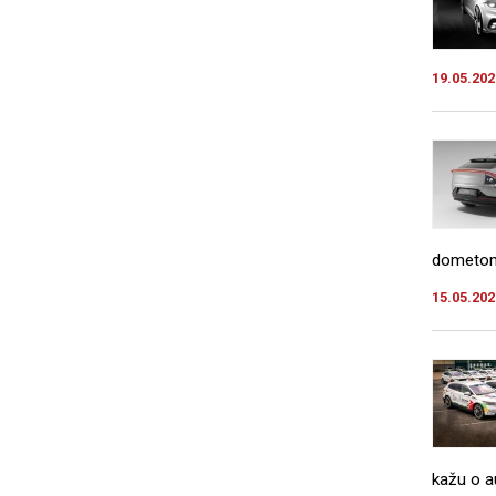
19.05.202
dometom 
15.05.202
kažu o 