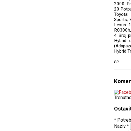
2000. Pr
20 Potpu
Toyota: 
Sports, 
Lexus: 
RC300h,
4 Broj p
Hybrid 
(Adapaza
Hybrid T
PR
Komen
Trenutn
Ostavi
* Potreb
Naziv
*