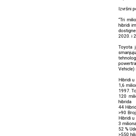
Izvršni 
“Tri mil
hibridi 
dostigne
2020. i 
Toyota j
smanjuju
tehnolog
powertra
Vehicle) 
Hibridi u
1,6 milio
1997. Toy
120 mil
hibrida
44 Hibri
>90 Broj
Hibridi u
3 milion
52 % Ude
>550 hil