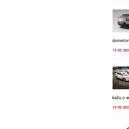
dometom 
15.05.202
kažu o 
14.05.202