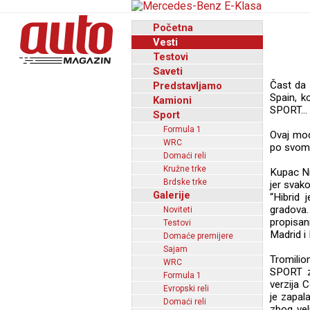
Početna
Vesti
Testovi
Saveti
Čast da 
Predstavljamo
Spain, 
Kamioni
SPORT...
Sport
Formula 1
Ovaj mod
WRC
po svom 
Domaći reli
Kružne trke
Kupac Ni
Brdske trke
jer svak
Galerije
“Hibrid
gradova.
Noviteti
propisa
Testovi
Madrid i 
Domaće premijere
Sajam
Tromilio
WRC
SPORT z
Formula 1
verzija 
Evropski reli
je zapal
Domaći reli
zbog vel