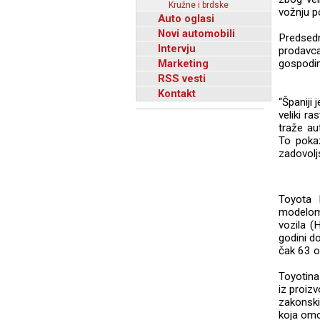
Kružne i brdske
vožnju p
Auto oglasi
Novi automobili
Predsedni
Intervju
prodavc
Marketing
gospodi
RSS vesti
Kontakt
“Španiji 
veliki ra
traže au
To pokaz
zadovolj
Toyota 
modelom 
vozila (
godini d
čak 63 o
Toyotina
iz proiz
zakonski
koja omo