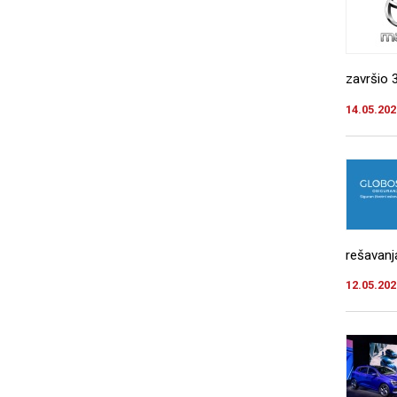
završio 
14.05.202
rešavanj
12.05.202