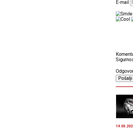
E-mail
Koment
Sigurnos
Odgovo
19.05.202