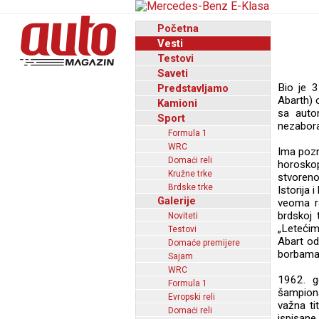
Početna
Vesti
Testovi
Saveti
Bio je 3
Predstavljamo
Abarth) 
Kamioni
sa auto
Sport
nezabora
Formula 1
WRC
Ima pozna
Domaći reli
horosko
Kružne trke
stvorenog
Brdske trke
Istorija
Galerije
veoma ra
brdskoj 
Noviteti
„Leteći
Testovi
Abart od
Domaće premijere
borbama“
Sajam
WRC
1962. g
Formula 1
šampiona
Evropski reli
važna ti
Domaći reli
ispisane