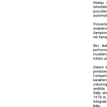
trkanju,
tehničk
pouzdan
automobi
Posvećen
snabdev
šampiona
reli šam
Bez ika
performa
modelim
tržišni 
Uspesi s
predsta
Competiz
karakter
izduvnog
sedišta.
Rally s
1970-ih,
Integral
linku.