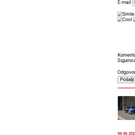
E-mail
Koment
Sigurnos
Odgovo
04.06.202