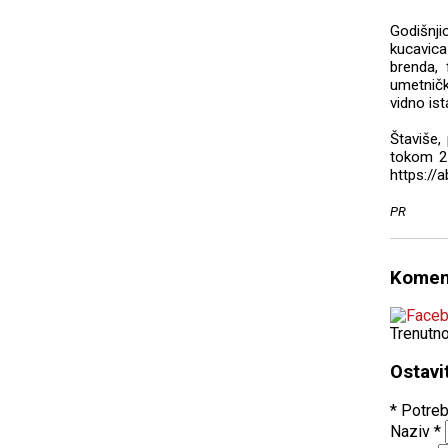
Godišnji
kucavica
brenda, 
umetničk
vidno is
Štaviše,
tokom 20
https://
PR
Komen
Trenutn
Ostavi
* Potreb
Naziv
*