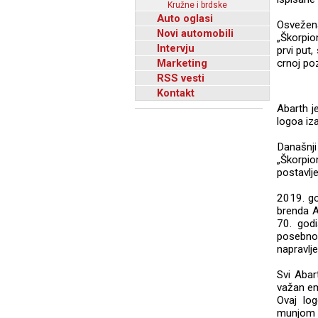
Kružne i brdske
Auto oglasi
Osvežen
Novi automobili
„Škorpio
Intervju
prvi put
Marketing
crnoj poz
RSS vesti
Kontakt
Abarth j
logoa iza
Današnji
„Škorpio
postavlje
2019. go
brenda A
70. god
posebno
napravlj
Svi Abar
važan em
Ovaj log
munjom u