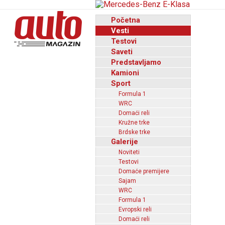
Početna
Vesti
Testovi
Saveti
Predstavljamo
Kamioni
Sport
Formula 1
WRC
Domaći reli
Kružne trke
Brdske trke
Galerije
Noviteti
Testovi
Domaće premijere
Sajam
WRC
Formula 1
Evropski reli
Domaći reli