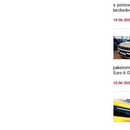
s ponoso
bezbednos
10.06.202
paketom
Euro 6 D
10.06.202