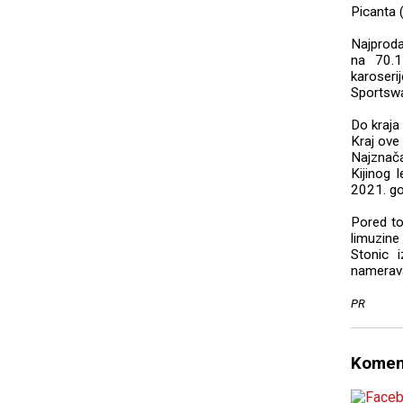
Picanta 
Najproda
na 70.1
karoseri
Sportswa
Do kraja 
Kraj ove 
Najznača
Kijinog 
2021. go
Pored to
limuzine
Stonic 
namerava 
PR
Komen