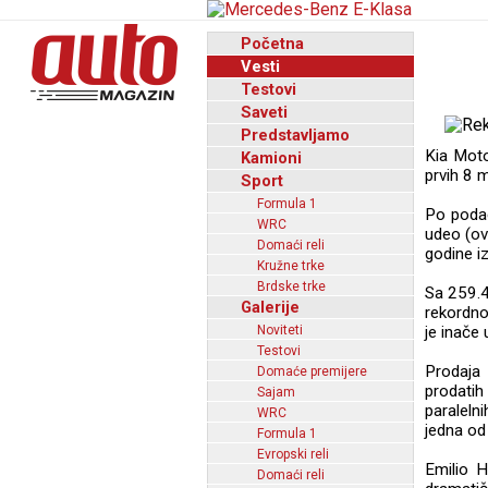
Početna
Vesti
Testovi
Saveti
Predstavljamo
Kia Motor
Kamioni
prvih 8 m
Sport
Formula 1
Po podac
WRC
udeo (ov
Domaći reli
godine i
Kružne trke
Brdske trke
Sa 259.4
Galerije
rekordno
Noviteti
je inače
Testovi
Prodaja 
Domaće premijere
prodatih
Sajam
paraleln
WRC
jedna od 
Formula 1
Evropski reli
Emilio H
Domaći reli