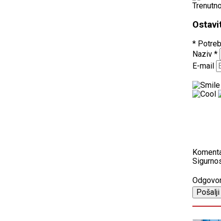
Trenutn
Ostavi
* Potreb
Naziv
*
E-mail
Koment
Sigurnos
Odgovo