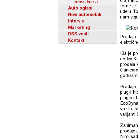
dramatič
Kružne i brdske
tome je 
Auto oglasi
udelu. T
Novi automobili
nam sigu
Intervju
Marketing
RSS vesti
Prodaja 
Kontakt
električn
Kia je p
godini Ki
prodala 
članicam
godinama
Prodaja 
plug-i h
plug-in 
EcoDynam
vozila, 
varijant
Zanimanj
prodaje 
Niro sad