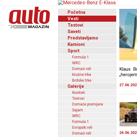
Početna
Vesti
Testovi
Saveti
Predstavljamo
Kamioni
Sport
Formula 1
WRC
Klaus Bu
Domaći reli
„herojem
Kružne trke
Brdske trke
27.06.202
Galerije
Noviteti
Testovi
Domaće premijere
Sajam
WRC
Formula 1
Evropski reli
26.06.202
Domaći reli