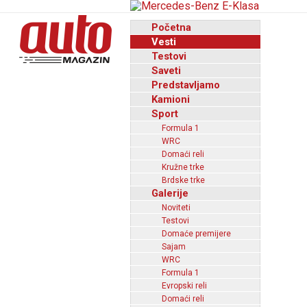
Početna
Vesti
Testovi
Saveti
Predstavljamo
Kamioni
Sport
Formula 1
WRC
Domaći reli
Kružne trke
Brdske trke
Galerije
Noviteti
Testovi
Domaće premijere
Sajam
WRC
Formula 1
Evropski reli
Domaći reli