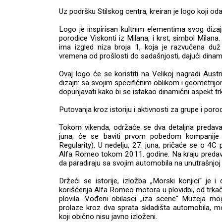
Uz podršku Stilskog centra, kreiran je logo koji oda
Logo je inspirisan kultnim elementima svog dizaj
porodice Viskonti iz Milana, i krst, simbol Milana
ima izgled niza broja 1, koja je razvučena duž 
vremena od prošlosti do sadašnjosti, dajući dinam
Ovaj logo će se koristiti na Velikoj nagradi Austr
dizajn: sa svojim specifičnim oblikom i geometrijo
dopunjavati kako bi se istakao dinamični aspekt t
Putovanja kroz istoriju i aktivnosti za grupe i poro
Tokom vikenda, održaće se dva detaljna predavan
juna, će se baviti prvom pobedom kompanije A
Regularity). U nedelju, 27. juna, pričaće se o 4C pr
Alfa Romeo tokom 2011. godine. Na kraju predava
da paradiraju sa svojim automobila na unutrašnjoj 
Držeći se istorije, izložba „Morski konjici“ je i
korišćenja Alfa Romeo motora u plovidbi, od trkačk
plovila. Vođeni obilasci „iza scene“ Muzeja mo
prolaze kroz dva sprata skladišta automobila, mot
koji obično nisu javno izloženi.