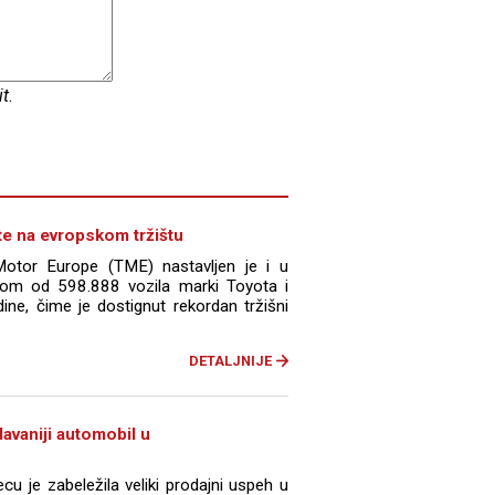
it
.
e na evropskom tržištu
otor Europe (TME) nastavljen je i u
jom od 598.888 vozila marki Toyota i
ine, čime je dostignut rekordan tržišni
DETALJNIJE
avaniji automobil u
u je zabeležila veliki prodajni uspeh u