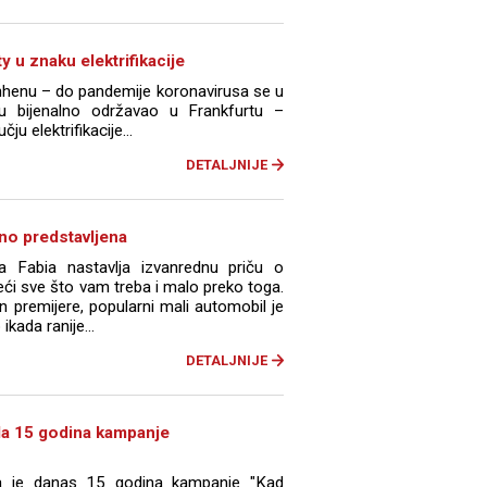
y u znaku elektrifikacije
nhenu – do pandemije koronavirusa se u
u bijenalno održavao u Frankfurtu –
ju elektrifikacije...
DETALJNIJE
no predstavljena
a Fabia nastavlja izvanrednu priču o
ći sve što vam treba i malo preko toga.
 premijere, popularni mali automobil je
ikada ranije...
DETALJNIJE
ila 15 godina kampanje
ila je danas 15 godina kampanje "Kad