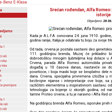
Srećan rođendan, Alfa Romeo:
a
istorije
i
Objavljeno:
28.06
avljamo
Kada je A.L.F.A. osnovana 24. juna 1910. godine, n
i
godina ranije, Italija je odabrala tu boju za svoje t
la 1
Od tada, crvena je postala sastavni deo genetsk
111. godišnjicu brenda, Muzej će prikladno b
 reli
dobrodošlicu mnogim ljubiteljima koji dolaze u 
 trke
Crvena, parada Alfa Romeo automobila privatni
 trke
događaj u 10 časova danas, nastaviće se do
e
posetioce, i boja maski koje se besplatno dele 
ti
dana. Crvena, specijalna privremena izložba u m
bezbrojne nijanse i interpretacije ove boje, sa 
i
različitim elementima u inspirativnom sastavu: o
e premijere
tehnologija za bojenje iz skorijih godina, od nar
tamne Proteo crvene, a tu je naravno i Alfa Red
la 1
Na godišnjicu brenda Alfa Romeo, isporuke prvih
ki reli
 reli