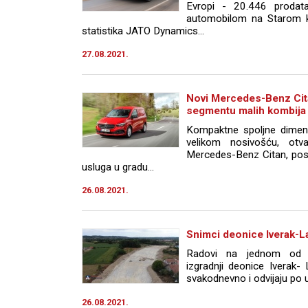
Evropi - 20.446 prodata
automobilom na Starom ko
statistika JATO Dynamics...
27.08.2021.
Novi Mercedes-Benz Cita
segmentu malih kombija
Kompaktne spoljne dimenz
velikom nosivošću, otv
Mercedes-Benz Citan, pos
usluga u gradu...
26.08.2021.
Snimci deonice Iverak-L
Radovi na jednom od naj
izgradnji deonice Iverak-
svakodnevno i odvijaju po u
26.08.2021.