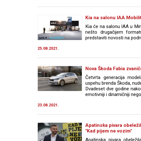
Kia na salonu IAA Mobilit
Kia će na salonu IAA u Mi
nešto drugačijem format
predstaviti novosti na područ
25.08.2021.
Nova Škoda Fabia zvanič
Četvrta generacija model
uspehu brenda Škoda, nude
Dvadeset dve godine nakon
emotivniji i dinamičniji nego 
23.08.2021.
Apatinska pivara obelež
"Kad pijem ne vozim"
Apatinska pivara obelež