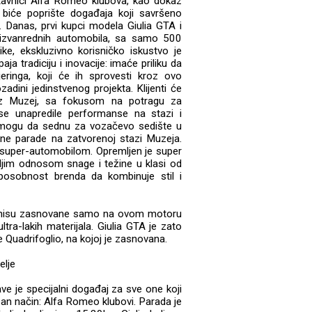
stavnici Alfa Romeo klubova, kao dokaz
, biće poprište događaja koji savršeno
 Danas, prvi kupci modela Giulia GTA i
zvanrednih automobila, sa samo 500
ke, ekskluzivno korisničko iskustvo je
a tradiciju i inovacije: imaće priliku da
jeringa, koji će ih sprovesti kroz ovo
zadini jedinstvenog projekta. Klijenti će
roz Muzej, sa fokusom na potragu za
se unapredile performanse na stazi i
e, mogu da sednu za vozačevo sedište u
ne parade na zatvorenoj stazi Muzeja.
m super-automobilom. Opremljen je super
ljim odnosom snage i težine u klasi od
sposobnost brenda da kombinuje stil i
a nisu zasnovane samo na ovom motoru
tra-lakih materijala. Giulia GTA je zato
 Quadrifoglio, na kojoj je zasnovana.
elje
e je specijalni događaj za sve one koji
an način: Alfa Romeo klubovi. Parada je