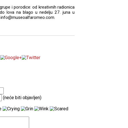
rupe i porodice: od kreativnih radionica
do lova na blago u nedelju 27. juna u
 na info@museoalfaromeo.com.
(neće biti objavljen)