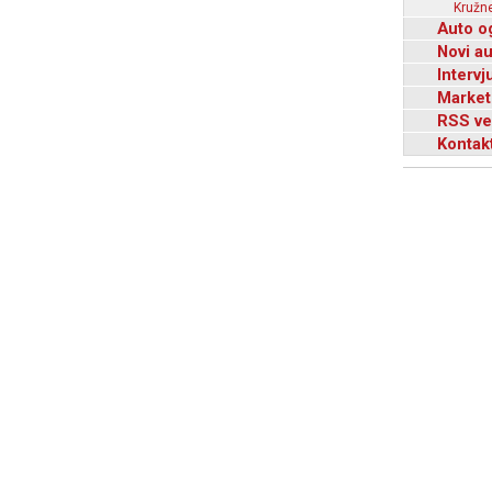
Kružne
Auto o
Novi a
Intervj
Market
RSS ve
Kontak