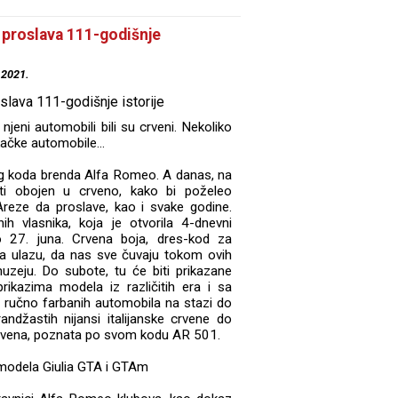
 proslava 111-godišnje
.2021.
jeni automobili bili su crveni. Nekoliko
rkačke automobile...
og koda brenda Alfa Romeo. A danas, na
iti obojen u crveno, kako bi poželeo
Areze da proslave, kao i svake godine.
h vlasnika, koja je otvorila 4-dnevni
 27. juna. Crvena boja, dres-kod za
na ulazu, da nas sve čuvaju tokom ovih
uzeju. Do subote, tu će biti prikazane
prikazima modela iz različitih era i sa
d ručno farbanih automobila na stazi do
andžastih nijansi italijanske crvene do
 crvena, poznata po svom kodu AR 501.
 modela Giulia GTA i GTAm