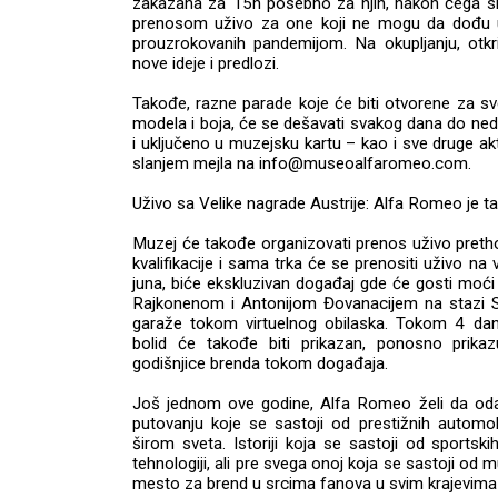
zakazana za 15h posebno za njih, nakon čega sled
prenosom uživo za one koji ne mogu da dođu u I
prouzrokovanih pandemijom. Na okupljanju, otkr
nove ideje i predlozi.
Takođe, razne parade koje će biti otvorene za s
modela i boja, će se dešavati svakog dana do nede
i uključeno u muzejsku kartu – kao i sve druge akti
slanjem mejla na info@museoalfaromeo.com.
Uživo sa Velike nagrade Austrije: Alfa Romeo je t
Muzej će takođe organizovati prenos uživo prethodn
kvalifikacije i sama trka će se prenositi uživo na 
juna, biće ekskluzivan događaj gde će gosti moć
Rajkonenom i Antonijom Đovanacijem na stazi Spie
garaže tokom virtuelnog obilaska. Tokom 4 dan
bolid će takođe biti prikazan, ponosno prikaz
godišnjice brenda tokom događaja.
Još jednom ove godine, Alfa Romeo želi da oda p
putovanju koje se sastoji od prestižnih automo
širom sveta. Istoriji koja se sastoji od sportsk
tehnologiji, ali pre svega onoj koja se sastoji od mu
mesto za brend u srcima fanova u svim krajevima