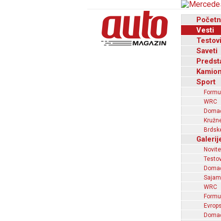
Početn
Vesti
Testov
Saveti
Predst
Kamion
Sport
Formu
WRC
Domaći
Kružne
Brdske
Galerij
Novite
Testov
Domać
Sajam
WRC
Formu
Evrops
Domaći