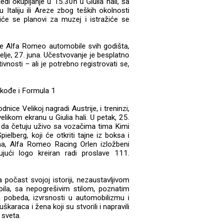
i okupljanje u 15.30h u Giulia hali, sa
taliju ili Areze zbog teških okolnosti
iće se planovi za muzej i istražiće se
ve Alfa Romeo automobile svih godišta,
lje, 27. juna. Učestvovanje je besplatno
vnosti – ali je potrebno registrovati se,
akođe i Formula 1
ice Velikoj nagradi Austrije, i treninzi,
velikom ekranu u Giulia hali. U petak, 25.
i da četuju uživo sa vozačima tima Kimi
lberg, koji će otkriti tajne iz boksa i
a, Alfa Romeo Racing Orlen izložbeni
ujući logo kreiran radi proslave 111.
očast svojoj istoriji, nezaustavljivom
bila, sa nepogrešivim stilom, poznatim
ih pobeda, izvrsnosti u automobilizmu i
škaraca i žena koji su stvorili i napravili
 sveta.