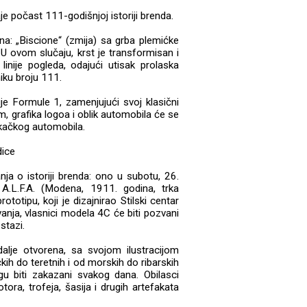
je počast 111-godišnjoj istoriji brenda.
na: „Biscione“ (zmija) sa grba plemićke
. U ovom slučaju, krst je transformisan i
linije pogleda, odajući utisak prolaska
iku broju 111.
ije Formule 1, zamenjujući svoj klasični
m, grafika logoa i oblik automobila će se
rkačkog automobila.
dice
ja o istoriji brenda: ono u subotu, 26.
.L.F.A. (Modena, 1911. godina, trka
ototipu, koji je dizajnirao Stilski centar
nja, vlasnici modela 4C će biti pozvani
stazi.
 dalje otvorena, sa svojom ilustracijom
ih do teretnih i od morskih do ribarskih
gu biti zakazani svakog dana. Obilasci
ora, trofeja, šasija i drugih artefakata