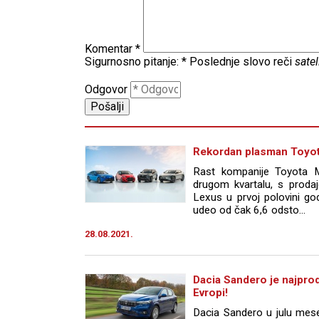
Komentar
*
Sigurnosno pitanje:
*
Poslednje slovo reči
satel
Odgovor
Rekordan plasman Toyot
Rast kompanije Toyota M
drugom kvartalu, s proda
Lexus u prvoj polovini god
udeo od čak 6,6 odsto...
28.08.2021.
Dacia Sandero je najprod
Evropi!
Dacia Sandero u julu mesec