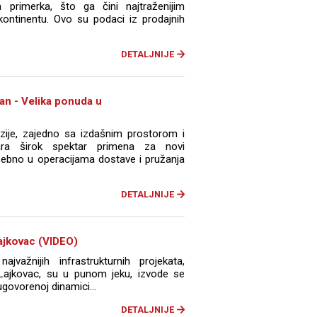
 primerka, što ga čini najtraženijim
ntinentu. Ovo su podaci iz prodajnih
DETALJNIJE
n - Velika ponuda u
ije, zajedno sa izdašnim prostorom i
ara širok spektar primena za novi
ebno u operacijama dostave i pružanja
DETALJNIJE
ajkovac (VIDEO)
važnijih infrastrukturnih projekata,
 Lajkovac, su u punom jeku, izvode se
govorenoj dinamici...
DETALJNIJE