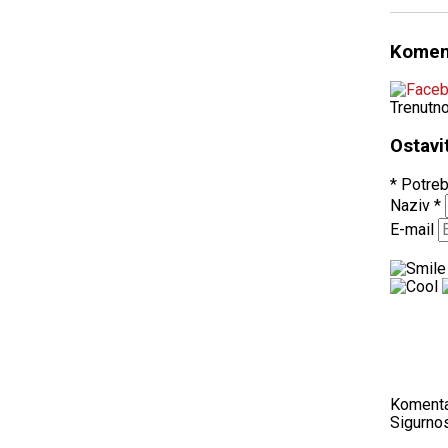
Komen
Trenutn
Ostavi
* Potreb
Naziv
*
E-mail
Koment
Sigurnos