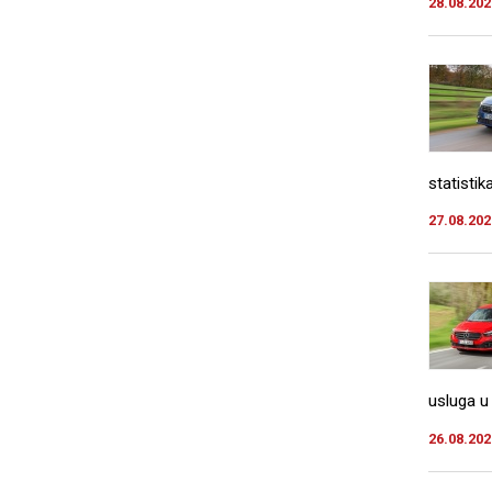
28.08.202
statisti
27.08.202
usluga u 
26.08.202