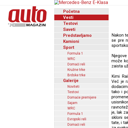
Početna
Vesti
Testovi
Saveti
Nakon te
Predstavljamo
se pre n
Kamioni
sportskoj
Sport
Formula 1
Njegove 
WRC
može kor
Domaći reli
zaista uži
Kružne trke
Brdske trke
Kimi Rai
Galerije
Već je r
dodacima
Noviteti
tako i p
Testovi
promene
Domaće premijere
usisniko
Sajam
ravnotež
WRC
je, lak 
Formula 1
skloni s
Evropski reli
tate, i t
Domaći reli
za svako