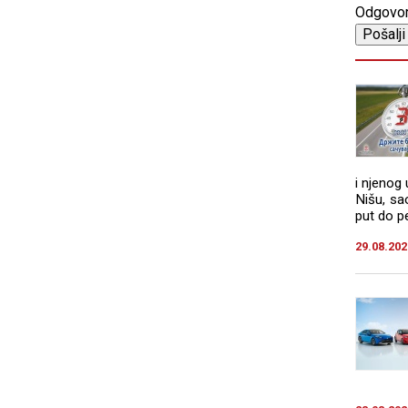
Odgovo
i njenog
Nišu, sa
put do pe
29.08.202