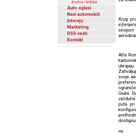
Kružne i brdske
Auto oglasi
Novi automobili
Krug pro
Intervju
inženjer
Marketing
sesijom
RSS vesti
aerodinam
Kontakt
Alfa Rom
karbonsk
ubrajaju
Zahvalju
svoje ae
prefere
ograniče
Giulia Q
vazduha k
puta pri
konfigura
prethod
dostignu
PR