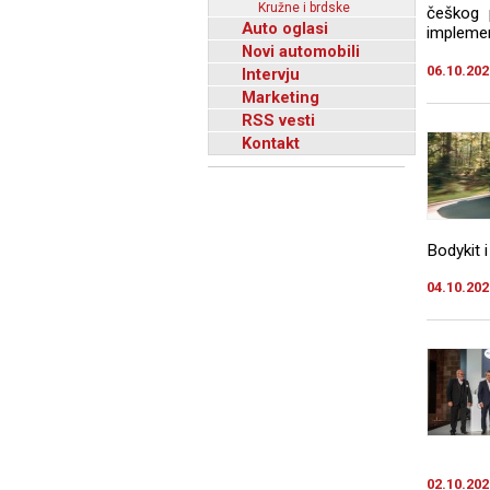
Kružne i brdske
češkog 
Auto oglasi
implement
Novi automobili
06.10.202
Intervju
Marketing
RSS vesti
Kontakt
Bodykit i
04.10.202
02.10.202