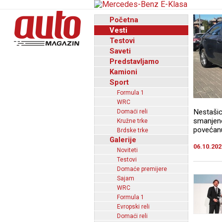
Početna
Vesti
Testovi
Saveti
Predstavljamo
Kamioni
Sport
Formula 1
WRC
Nestašic
Domaći reli
smanjeno
Kružne trke
povećanu
Brdske trke
Galerije
06.10.202
Noviteti
Testovi
Domaće premijere
Sajam
WRC
Formula 1
Evropski reli
Domaći reli