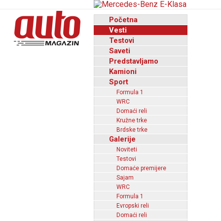
Početna
Vesti
Testovi
Saveti
Predstavljamo
Kamioni
Sport
Formula 1
WRC
Domaći reli
Kružne trke
Brdske trke
Galerije
Noviteti
Testovi
Domaće premijere
Sajam
WRC
Formula 1
Evropski reli
Domaći reli