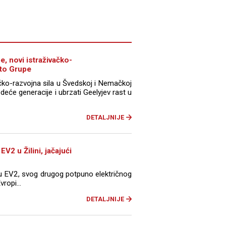
, novi istraživačko-
uto Grupe
čko-razvojna sila u Švedskoj i Nemačkoj
deće generacije i ubrzati Geelyjev rast u
DETALJNIJE
V2 u Žilini, jačajući
ju EV2, svog drugog potpuno električnog
ropi...
DETALJNIJE