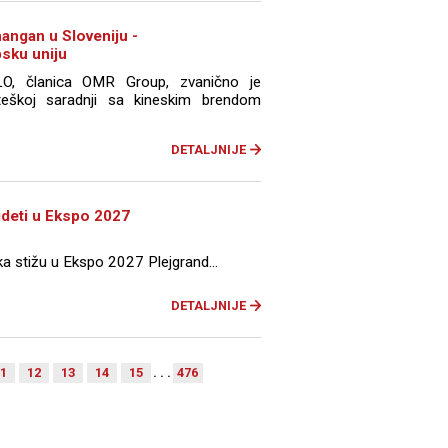
angan u Sloveniju -
psku uniju
O, članica OMR Group, zvanično je
teškoj saradnji sa kineskim brendom
DETALJNIJE
ideti u Ekspo 2027
ka stižu u Ekspo 2027 Plejgrand...
DETALJNIJE
1
12
13
14
15
. . .
476