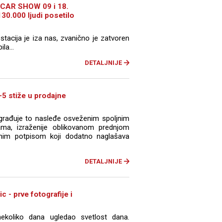
 CAR SHOW 09 i 18.
0.000 ljudi posetilo
tacija je iza nas, zvanično je zatvoren
la...
DETALJNIJE
5 stiže u prodajne
rađuje to nasleđe osveženim spoljnim
jama, izraženije oblikovanom prednjom
im potpisom koji dodatno naglašava
DETALJNIJE
 - prve fotografije i
koliko dana ugledao svetlost dana.