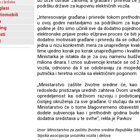
do brže obrade zahteva, a građani i privreda će
 i brdske
podršku države za kupovinu električnih vozila.
glasi
utomobili
„Interesovanje građana i privrede tokom prethodn
u
u ovoj godini nastavljamo sa podrškom za kupov
ing
godine je što smo učinili sve da dodatno pojedn
elektronske prijave preko eUprave proces će biti jo
sti
dodatno motivisati građane i privredu da se odlučuj
t
jedna u nizu konkretnih mera za unapređenje kvalit
time ujedno korak po korak unapređujemo i kvalitet
Ministarka je istakla da je za ovu namenu bud
miliona dinara. I iznos subvencije kretaće se od 
vozila, odnosno da li se odobravaju za mopede, mo
putnička i teretna vozila sa električnim pogonom.
„Ministarstvo zaštite životne sredine će, kao
redosledu pristizanja urednih zahteva Ovom ure
opredeljenost ka održivom razvoju i podsticanj
čistijeg okruženja za sve građane. U slučaju da sr
Ministarstvo će o tome blagovremeno obavestiti
dodele subvencija kao i prethodnih godina bud
dodatna sredstava u te svrhe“, rekla je Pavkov.
Izvor: Ministarstvo za zaštitu životne sredine Republike Srbi
Srpska asocijacija uvoznika vozila i delova