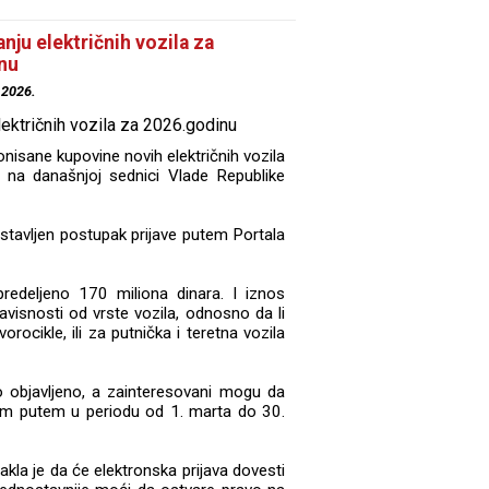
ju električnih vozila za
nu
.2026.
isane kupovine novih električnih vozila
e na današnjoj sednici Vlade Republike
ostavljen postupak prijave putem Portala
deljeno 170 miliona dinara. I iznos
visnosti od vrste vozila, odnosno da li
rocikle, ili za putnička i teretna vozila
 objavljeno, a zainteresovani mogu da
im putem u periodu od 1. marta do 30.
akla je da će elektronska prijava dovesti