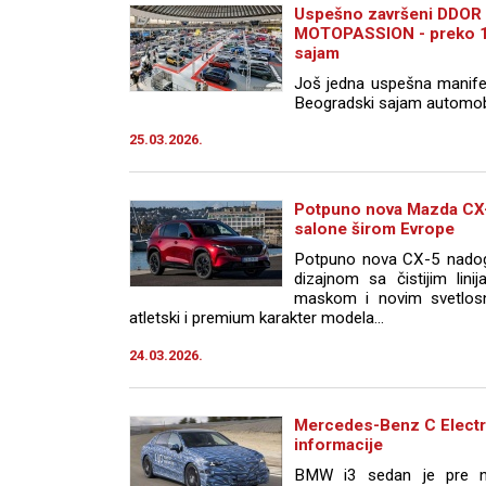
Uspešno završeni DDOR
MOTOPASSION - preko 13
sajam
Još jedna uspešna manifes
Beogradski sajam automobi
25.03.2026.
Potpuno nova Mazda CX-
salone širom Evrope
Potpuno nova CX-5 nadog
dizajnom sa čistijim lini
maskom i novim svetlosn
atletski i premium karakter modela...
24.03.2026.
Mercedes-Benz C Electric
informacije
BMW i3 sedan je pre ne