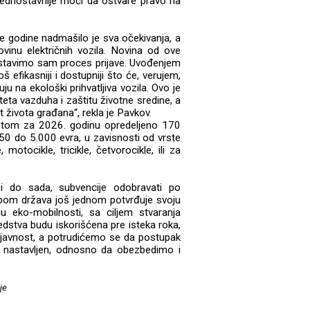
 jednostavnije moći da ostvare pravo na
e godine nadmašilo je sva očekivanja, a
inu električnih vozila. Novina od ove
ostavimo sam proces prijave. Uvođenjem
š efikasniji i dostupniji što će, verujem,
u na ekološki prihvatljiva vozila. Ovo je
eta vazduha i zaštitu životne sredine, a
 života građana“, rekla je Pavkov.
žetom za 2026. godinu opredeljeno 170
250 do 5.000 evra, u zavisnosti od vrste
tocikle, tricikle, četvorocikle, ili za
 i do sada, subvencije odobravati po
dbom država još jednom potvrđuje svoju
u eko-mobilnosti, sa ciljem stvaranja
edstva budu iskorišćena pre isteka roka,
 javnost, a potrudićemo se da postupak
e nastavljen, odnosno da obezbedimo i
je