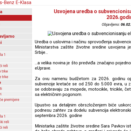
Usvojena uredba o subvencionisan
a
2026.godi
i
Objavljeno:
06.02
avljamo
Uredba o uslovima i načinu sprovođenja subvencion
i
Ministarstva zaštite životne sredine usvojena j
Srbije...
la 1
...a velika novina je što predviđa značajno pojedn
 reli
eUprave.
 trke
 trke
Za ovu namenu budžetom za 2026. godinu opre
e
subvencije kretaće se od 250 do 5.000 evra, u za
ti
se odobravaju za mopede, motocikle, tricikle, četvo
sa električnim pogonom.
i
e premijere
Upustvo sa detaljnim obrszloženjem biće uskoro
podnesu zahtev za dodelu subvencija elektronsk
septembra 2026. godine
la 1
ki reli
Ministarka zaštite životne sredine Sara Pavkov ist
 reli