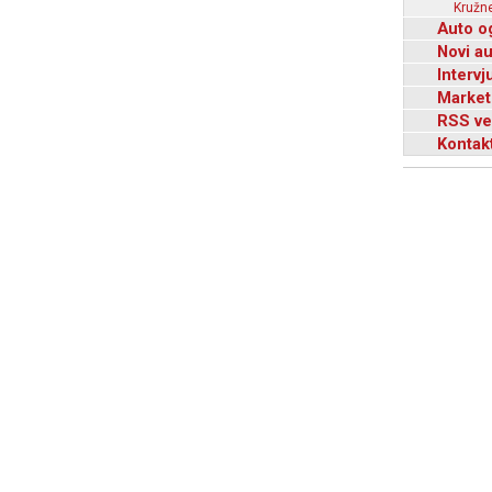
Kružne
Auto o
Novi a
Intervj
Market
RSS ve
Kontak