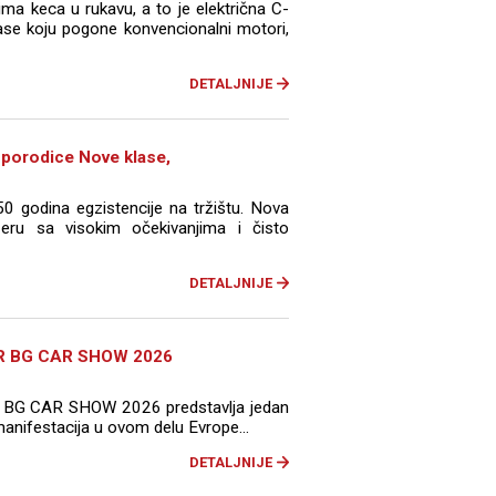
a keca u rukavu, a to je električna C-
ase koju pogone konvencionalni motori,
DETALJNIJE
 porodice Nove klase,
50 godina egzistencije na tržištu. Nova
 eru sa visokim očekivanjima i čisto
DETALJNIJE
OR BG CAR SHOW 2026
 BG CAR SHOW 2026 predstavlja jedan
manifestacija u ovom delu Evrope...
DETALJNIJE