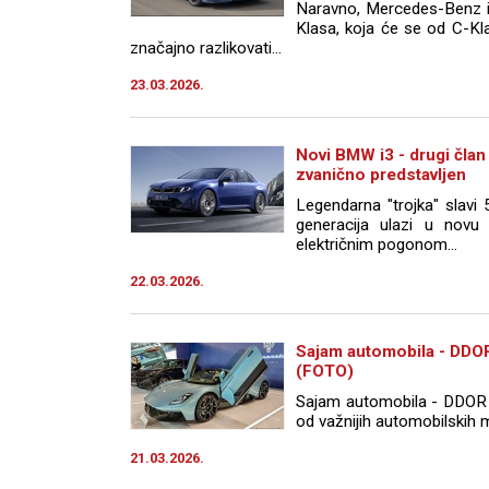
Naravno, Mercedes-Benz im
Klasa, koja će se od C-Kl
značajno razlikovati...
23.03.2026.
Novi BMW i3 - drugi član
zvanično predstavljen
Legendarna "trojka" slavi 
generacija ulazi u novu
električnim pogonom...
22.03.2026.
Sajam automobila - DD
(FOTO)
Sajam automobila - DDOR
od važnijih automobilskih 
21.03.2026.