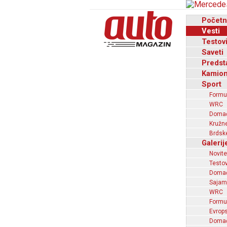
Početn
Vesti
Testov
Saveti
Predst
Kamion
Sport
Formu
WRC
Domaći
Kružne
Brdske
Galerij
Novite
Testov
Domać
Sajam
WRC
Formu
Evrops
Domaći