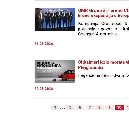
OMR Group širi brend Ch
kreće ekspanzija u Evro
Kompanija Crossroad SL
potpisala ugovor o stra
Changan Automobile...
21.03.2026.
Oldtajmeri koje morate v
Plejgraundu
Legende na četiri i dva toč
20.03.2026.
1
. . .
5
6
7
8
9
10
1