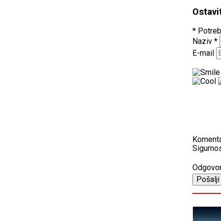
Ostavi
* Potreb
Naziv
*
E-mail
Koment
Sigurnos
Odgovo