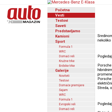
Početna
Vesti
Testovi
Saveti
Predstavljamo
Sredino
Kamioni
nekoliko 
Sport
Formula 1
WRC
Pogledaj
Domaći reli
Kružne trke
Porsche 
Brdske trke
hibridni
Galerije
promene 
Noviteti
Porsche
Testovi
elektri
Domaće premijere
Streda, 
Sajam
WRC
Formula 1
Pogledaj
Evropski reli
Domaći reli