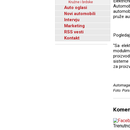
Električn
Kružne i brdske
Automobi
Auto oglasi
automobi
Novi automobili
pruže au
Intervju
Marketing
RSS vesti
Pogledaj
Kontakt
"Sa ele
modulima
proizvo
sisteme 
za proizv
Automagaz
Foto: Por
Komen
Trenutn