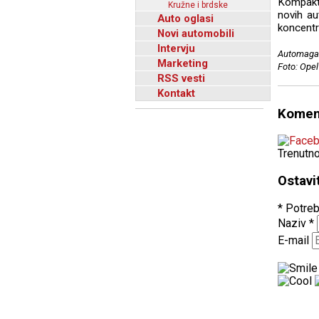
Kompaktn
Kružne i brdske
novih au
Auto oglasi
koncentr
Novi automobili
Intervju
Automagaz
Marketing
Foto: Opel
RSS vesti
Kontakt
Komen
Trenutn
Ostavi
* Potreb
Naziv
*
E-mail