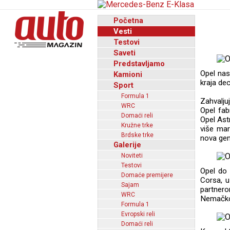
Početna
Vesti
Testovi
Saveti
Predstavljamo
Opel nas
Kamioni
kraja dec
Sport
Formula 1
Zahvalju
WRC
Opel fab
Domaći reli
Opel Ast
Kružne trke
više mar
Brdske trke
nova gen
Galerije
Noviteti
Testovi
Opel do 
Domaće premijere
Corsa, u
Sajam
partner
WRC
Nemačkoj
Formula 1
Evropski reli
Domaći reli