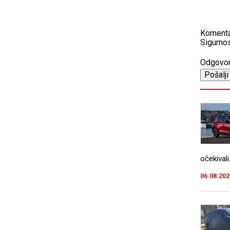
Koment
Sigurnos
Odgovo
očekivali.
06.08.202