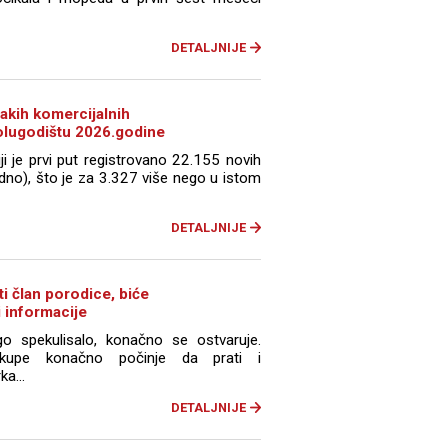
DETALJNIJE
 lakih komercijalnih
polugodištu 2026.godine
ji je prvi put registrovano 22.155 novih
edno), što je za 3.327 više nego u istom
DETALJNIJE
i član porodice, biće
i informacije
spekulisalo, konačno se ostvaruje.
V-kupe konačno počinje da prati i
a...
DETALJNIJE