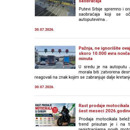
saobraćaja
Putevi Srbije spremno i o
saobraćaja koji se o
autoputevima...
30.07.2026.
Pažnja, ne ignorišite ov
skoro 10.000 evra novča
minuta
U sredu je na autoputu
morala biti zatvorena desn
reagovali na znak kojim se zabranjuje dalje kretanje 
30.07.2026.
Rast prodaje motocikala
šest meseci 2026.godin
Prodaja motocikala belež
trend prisutan je i na t
registracijama novih mot