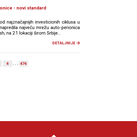
nice - novi standard
d najznačajnijih investicionih ciklusa u
unapredila najveću mrežu auto-perionica
na 21 lokaciji širom Srbije...
DETALJNIJE
6
. . .
476