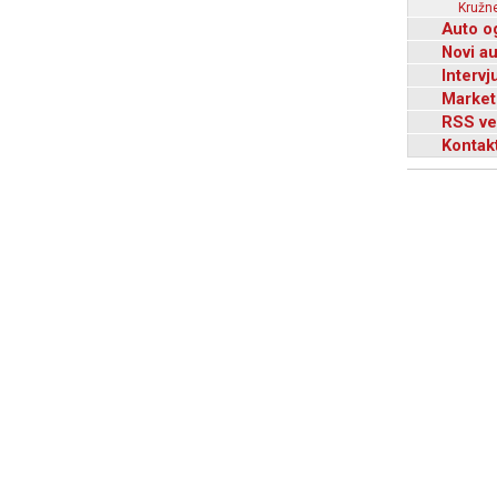
Kružne
Auto o
Novi a
Intervj
Market
RSS ve
Kontak