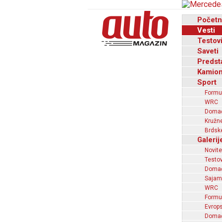
Početn
Vesti
Testov
Saveti
Predst
Kamion
Sport
Formu
WRC
Domaći
Kružne
Brdske
Galerij
Novite
Testov
Domać
Sajam
WRC
Formu
Evrops
Domaći