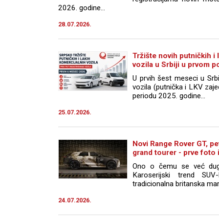
2026. godine...
28.07.2026.
Tržište novih putničkih i
vozila u Srbiji u prvom 
U prvih šest meseci u Srbi
vozila (putnička i LKV zaj
periodu 2025. godine...
25.07.2026.
Novi Range Rover GT, pet
grand tourer - prve foto 
Ono o čemu se već dugo 
Karoserijski trend SU
tradicionalna britanska mark
24.07.2026.