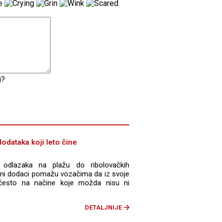
i?
odataka koji leto čine
 odlazaka na plažu do ribolovačkih
dini dodaci pomažu vozačima da iz svoje
često na načine koje možda nisu ni
DETALJNIJE