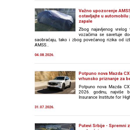
Važno upozorenje AMSS
ostavljajte u automobilu
zapale
Zbog najavljenog vrelog 
vozačima se savetuje do
saobraćaju, tako i zbog povećanog rizika od iz
AMSS...
04.08.2026.
Potpuno nova Mazda CX-5
vrhunsko priznanje za 
Potpuno nova Mazda CX-
2026. godinu, najviše b
Insurance Institute for Hig
31.07.2026.
Putevi Srbije - Spremni z