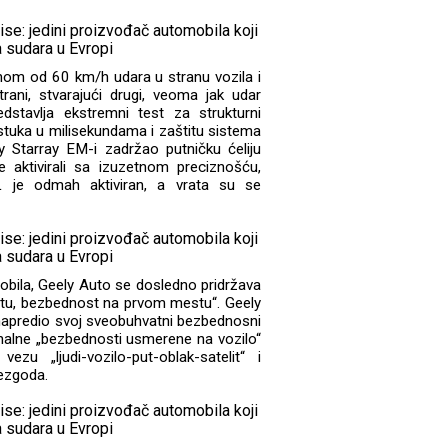
inom od 60 km/h udara u stranu vozila i
rani, stvarajući drugi, veoma jak udar
tavlja ekstremni test za strukturni
jastuka u milisekundama i zaštitu sistema
y Starray EM-i zadržao putničku ćeliju
aktivirali sa izuzetnom preciznošću,
L je odmah aktiviran, a vrata su se
mobila, Geely Auto se dosledno pridržava
stu, bezbednost na prvom mestu“. Geely
 unapredio svoj sveobuhvatni bezbednosni
onalne „bezbednosti usmerene na vozilo“
u „ljudi-vozilo-put-oblak-satelit“ i
nezgoda.