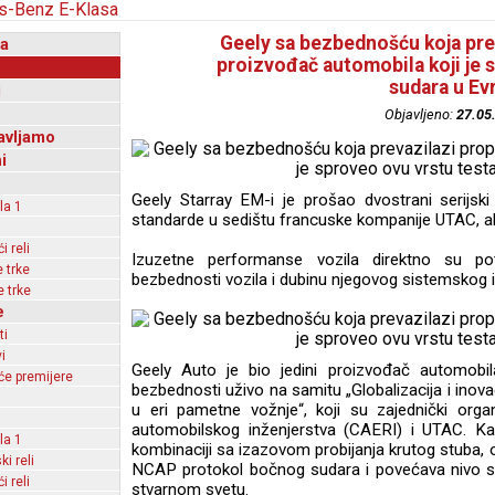
Geely sa bezbednošću koja prev
a
proizvođač automobila koji je 
sudara u Ev
i
Objavljeno:
27.05
avljamo
i
Geely Starray EM-i je prošao dvostrani serijski
la 1
standarde u sedištu francuske kompanije UTAC, a
 reli
Izuzetne performanse vozila direktno su potv
 trke
bezbednosti vozila i dubinu njegovog sistemskog i
 trke
e
ti
i
Geely Auto je bio jedini proizvođač automobi
e premijere
bezbednosti uživo na samitu „Globalizacija i inov
u eri pametne vožnje“, koji su zajednički organi
automobilskog inženjerstva (CAERI) i UTAC. Ka
la 1
kombinaciji sa izazovom probijanja krutog stuba, o
ki reli
NCAP protokol bočnog sudara i povećava nivo si
 reli
stvarnom svetu.