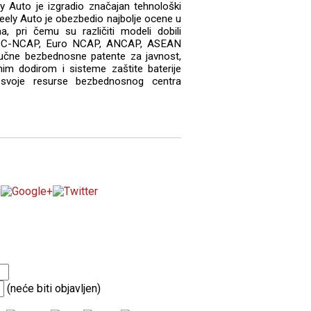
ly Auto je izgradio značajan tehnološki
ely Auto je obezbedio najbolje ocene u
a, pri čemu su različiti modeli dobili
ma C-NCAP, Euro NCAP, ANCAP, ASEAN
jučne bezbednosne patente za javnost,
dnim dodirom i sisteme zaštite baterije
o svoje resurse bezbednosnog centra
(neće biti objavljen)