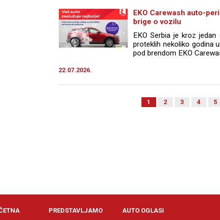
EKO Carewash auto-perio
brige o vozilu
EKO Serbia je kroz jedan o
proteklih nekoliko godina 
pod brendom EKO Carewash, 
22.07.2026.
1
2
3
4
5
ČETNA
PREDSTAVLJAMO
AUTO OGLASI