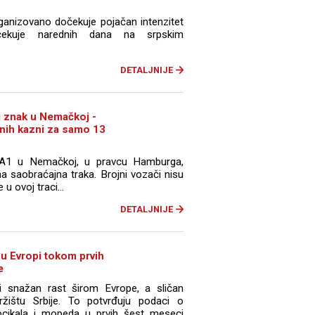
rganizovano dočekuje pojačan intenzitet
čekuje narednih dana na srpskim
DETALJNIJE
aj znak u Nemačkoj -
nih kazni za samo 13
 A1 u Nemačkoj, u pravcu Hamburga,
a saobraćajna traka. Brojni vozači nisu
u ovoj traci...
DETALJNIJE
 u Evropi tokom prvih
e
i snažan rast širom Evrope, a sličan
ržištu Srbije. To potvrđuju podaci o
ocikala i mopeda u prvih šest meseci