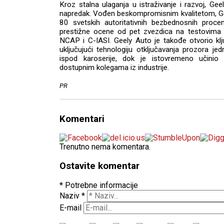
Kroz stalna ulaganja u istraživanje i razvoj, Gee
napredak. Vođen beskompromisnim kvalitetom, Ge
80 svetskih autoritativnih bezbednosnih procen
prestižne ocene od pet zvezdica na testovi
NCAP i C-IASI. Geely Auto je takođe otvorio kl
uključujući tehnologiju otključavanja prozora je
ispod karoserije, dok je istovremeno učini
dostupnim kolegama iz industrije.
PR
Komentari
Trenutno nema komentara.
Ostavite komentar
* Potrebne informacije
Naziv
*
E-mail