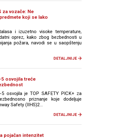
 za vozače: Ne
 predmete koji se lako
talasa i izuzetno visoke temperature,
datni oprez, kako zbog bezbednosti u
bijanja požara, navodi se u saopštenju
DETALJNIJE
 osvojila treće
bezbednost
5 osvojila je TOP SAFETY PICK+ za
ezbednosno priznanje koje dodeljuje
hway Safety (IIHS)2...
DETALJNIJE
a pojačan intenzitet