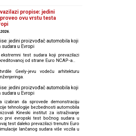
azilazi propise: jedini
sproveo ovu vrstu testa
ropi
.2026.
 ekstremni test sudara koji prevazilazi
kreditovanoj od strane Euro NCAP-a...
rdile Geely-jevu vodeću arhitekturu
nženjeringa.
la izabran da sprovede demonstraciju
acije tehnologije bezbednosti automobila
zovali Kineski institut za istraživanje
o prvi evropski test bočnog sudara u
vaj test daleko prevazilazi trenutni Euro
mulacije lančanog sudara više vozila u