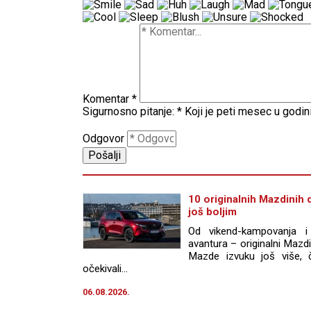
Komentar
*
Sigurnosno pitanje:
*
Koji je peti mesec u godin
Odgovor
10 originalnih Mazdinih d
još boljim
Od vikend-kampovanja i
avantura – originalni Maz
Mazde izvuku još više, 
očekivali...
06.08.2026.