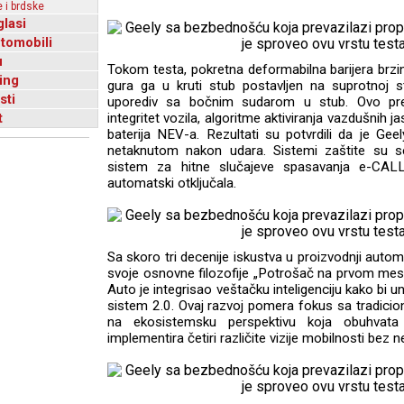
 i brdske
glasi
utomobili
u
Tokom testa, pokretna deformabilna barijera brz
ing
gura ga u kruti stub postavljen na suprotnoj st
sti
uporediv sa bočnim sudarom u stub. Ovo preds
t
integritet vozila, algoritme aktiviranja vazdušnih 
baterija NEV-a. Rezultati su potvrdili da je Geel
netaknutom nakon udara. Sistemi zaštite su se 
sistem za hitne slučajeve spasavanja e-CAL
automatski otključala.
Sa skoro tri decenije iskustva u proizvodnji auto
svoje osnovne filozofije „Potrošač na prvom me
Auto je integrisao veštačku inteligenciju kako bi
sistem 2.0. Ovaj razvoj pomera fokus sa tradici
na ekosistemsku perspektivu koja obuhvata vez
implementira četiri različite vizije mobilnosti bez 