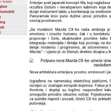
 i brdske
Enterijer prati japanski koncept Ma, koji naglašav
glasi
rezultira čistom i nenatrpanom kabinom koja del
utomobili
dizajn instrument table, u kombinaciji sa svetlosn
Panoramski krov pune dužine unosi prirodno sv
u
osećaj prostranosti.
ing
sti
„Sa modelom Mazda CX-6e naša ambicija je bil
t
emotivno i izrazito humano, čak i u kontekstu e
proporcije i čiste, skulpturalne površine kako b
integraciju materijala i detalja koji pozivaju na dodi
deluje moderno i progresivno, ali istovremeno 
Mazda." – izjavio je Jo Stenuit, direktor dizajna 
Nova arhitektura enterijera: prostor, smirenost i j
Izgrađena na namenskoj električnoj platformi, 
razvijen uz značajan evropski doprinos. Fokus je b
Kontrole i displeji su logično raspoređeni ka
omogućilo prirodno iskustvo vožnje. Pojednosta
za putnike napred i pozadi, čineći CX-6e priklad
putovanja.