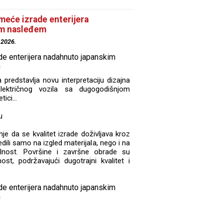
eće izrade enterijera
im nasleđem
.2026.
edstavlja novu interpretaciju dizajna
električnog vozila sa dugogodišnjom
ici...
u
e da se kvalitet izrade doživljava kroz
dili samo na izgled materijala, nego i na
lnost. Površine i završne obrade su
st, podržavajući dugotrajni kvalitet i