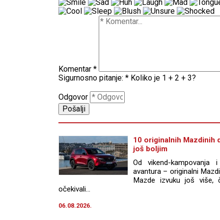
Komentar
*
Sigurnosno pitanje:
*
Koliko je 1 + 2 + 3?
Odgovor
10 originalnih Mazdinih d
još boljim
Od vikend-kampovanja i
avantura – originalni Maz
Mazde izvuku još više, 
očekivali...
06.08.2026.