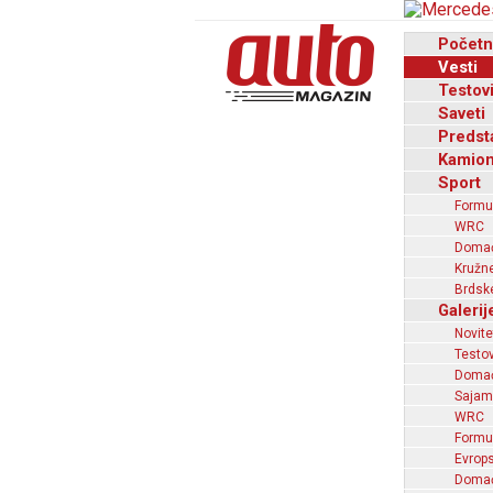
Početn
Vesti
Testov
Saveti
Predst
Kamion
Sport
Formu
WRC
Domaći
Kružne
Brdske
Galerij
Novite
Testov
Domać
Sajam
WRC
Formu
Evrops
Domaći