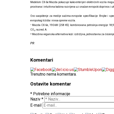
Modelom CX-6e Mazda pokazuje kako enterijeri električnih vozila mogu d
prostrana i intuitivna kabina razvijena uz snažan evropski doprinos i 
Ovo saopštenje za medije sažima evropske specifikacije. Brojke i spec
evropskog tržišta i nivoa opreme vozila.
¹ Mazda CX-6e, 190 kW (258 KS): kombinovana potrošnja energije: 18
CO₂ razred: A.
² Mazdina veganska alternativa koži: izdržljiva, jednostavna za čišćenj
PR
Komentari
Trenutno nema komentara.
Ostavite komentar
* Potrebne informacije
Naziv
*
E-mail