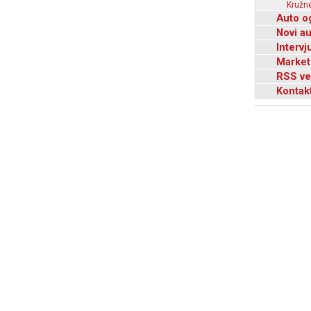
Kružne
Auto o
Novi a
Intervj
Market
RSS ve
Kontak