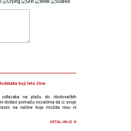
odataka koji leto čine
 odlazaka na plažu do ribolovačkih
dini dodaci pomažu vozačima da iz svoje
često na načine koje možda nisu ni
DETALJNIJE