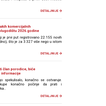
DETALJNIJE
 lakih komercijalnih
polugodištu 2026.godine
ji je prvi put registrovano 22.155 novih
edno), što je za 3.327 više nego u istom
DETALJNIJE
i član porodice, biće
i informacije
spekulisalo, konačno se ostvaruje.
V-kupe konačno počinje da prati i
a...
DETALJNIJE