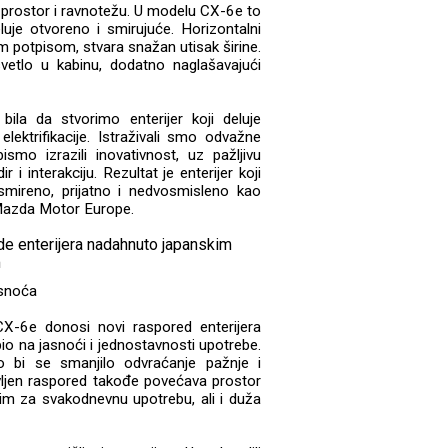
a prostor i ravnotežu. U modelu CX-6e to
uje otvoreno i smirujuće. Horizontalni
im potpisom, stvara snažan utisak širine.
etlo u kabinu, dodatno naglašavajući
a da stvorimo enterijer koji deluje
lektrifikacije. Istraživali smo odvažne
ismo izrazili inovativnost, uz pažljivu
r i interakciju. Rezultat je enterijer koji
smireno, prijatno i nedvosmisleno kao
u Mazda Motor Europe.
asnoća
CX-6e donosi novi raspored enterijera
io na jasnoći i jednostavnosti upotrebe.
ko bi se smanjilo odvraćanje pažnje i
vljen raspored takođe povećava prostor
nim za svakodnevnu upotrebu, ali i duža