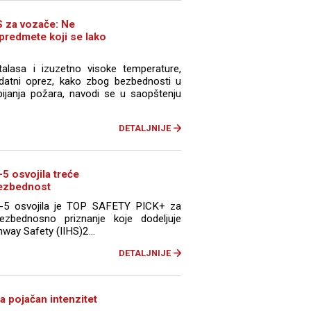
 za vozače: Ne
 predmete koji se lako
talasa i izuzetno visoke temperature,
datni oprez, kako zbog bezbednosti u
bijanja požara, navodi se u saopštenju
DETALJNIJE
 osvojila treće
bezbednost
5 osvojila je TOP SAFETY PICK+ za
ezbednosno priznanje koje dodeljuje
hway Safety (IIHS)2...
DETALJNIJE
a pojačan intenzitet