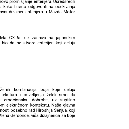
vo promišljanje enterijera. Usredsredili
bu kako bismo odgovorili na očekivanja
glavni dizajner enterijera u Mazda Motor
odela CX-6e se zasniva na japanskim
 bio da se stvore enterijeri koji deluju
ženih kombinacija boja koje deluju
 tekstura i osvetljenja želeli smo da
 i emocionalnu dobrobit, uz suptilno
om električnom kontekstu. Naša glavna
tnost, posebno rad Hiroshija Senjua, koji
 Alena Gersonde, viša dizajnerica za boje