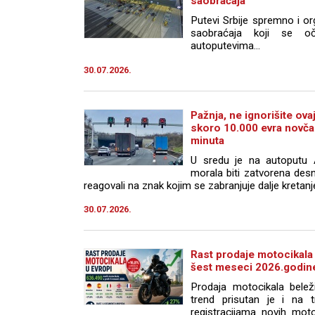
saobraćaja
Putevi Srbije spremno i o
saobraćaja koji se o
autoputevima...
30.07.2026.
Pažnja, ne ignorišite ov
skoro 10.000 evra novča
minuta
U sredu je na autoputu
morala biti zatvorena desn
reagovali na znak kojim se zabranjuje dalje kretanje 
30.07.2026.
Rast prodaje motocikala
šest meseci 2026.godin
Prodaja motocikala belež
trend prisutan je i na t
registracijama novih mot