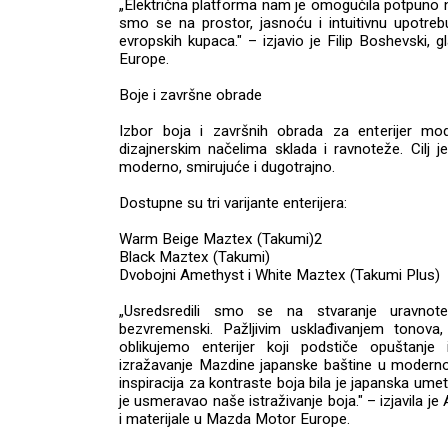
„Električna platforma nam je omogućila potpuno no
smo se na prostor, jasnoću i intuitivnu upotre
evropskih kupaca." – izjavio je Filip Boshevski, 
Europe.
Boje i završne obrade
Izbor boja i završnih obrada za enterijer m
dizajnerskim načelima sklada i ravnoteže. Cilj je
moderno, smirujuće i dugotrajno.
Dostupne su tri varijante enterijera:
Warm Beige Maztex (Takumi)2
Black Maztex (Takumi)
Dvobojni Amethyst i White Maztex (Takumi Plus)
„Usredsredili smo se na stvaranje uravnote
bezvremenski. Pažljivim usklađivanjem tonova,
oblikujemo enterijer koji podstiče opuštanje
izražavanje Mazdine japanske baštine u modern
inspiracija za kontraste boja bila je japanska ume
je usmeravao naše istraživanje boja." – izjavila je
i materijale u Mazda Motor Europe.