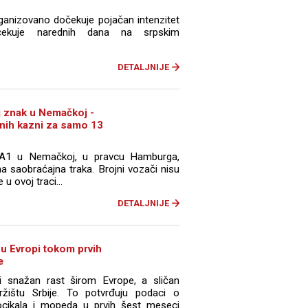
rganizovano dočekuje pojačan intenzitet
čekuje narednih dana na srpskim
DETALJNIJE
aj znak u Nemačkoj -
nih kazni za samo 13
 A1 u Nemačkoj, u pravcu Hamburga,
a saobraćajna traka. Brojni vozači nisu
u ovoj traci...
DETALJNIJE
 u Evropi tokom prvih
e
i snažan rast širom Evrope, a sličan
ržištu Srbije. To potvrđuju podaci o
ocikala i mopeda u prvih šest meseci