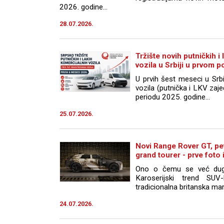
2026. godine...
28.07.2026.
Tržište novih putničkih i
vozila u Srbiji u prvom 
U prvih šest meseci u Srbi
vozila (putnička i LKV zaj
periodu 2025. godine...
25.07.2026.
Novi Range Rover GT, pet
grand tourer - prve foto 
Ono o čemu se već dugo 
Karoserijski trend SU
tradicionalna britanska mark
24.07.2026.