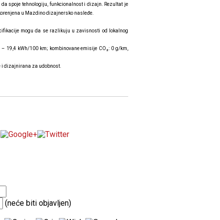
a spoje tehnologiju, funkcionalnost i dizajn. Rezultat je
ukorenjena u Mazdino dizajnersko nasleđe.
ifikacije mogu da se razlikuju u zavisnosti od lokalnog
,9 – 19,4 kWh/100 km; kombinovane emisije CO₂: 0 g/km,
e i dizajnirana za udobnost.
(neće biti objavljen)