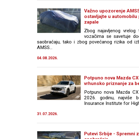
Važno upozorenje AMSS
ostavljajte u automobilu
zapale
Zbog najavljenog vrelog 
vozačima se savetuje do
saobraćaju, tako i zbog povećanog rizika od iz
AMSS...
04.08.2026.
Potpuno nova Mazda CX-5
vrhunsko priznanje za 
Potpuno nova Mazda CX-
2026. godinu, najviše b
Insurance Institute for Hig
31.07.2026.
Putevi Srbije - Spremni z