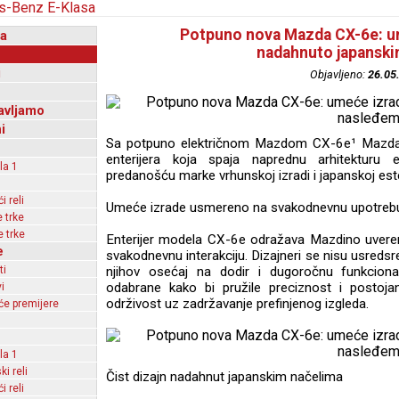
Potpuno nova Mazda CX-6e: um
a
nadahnuto japansk
i
Objavljeno:
26.05
avljamo
i
Sa potpuno električnom Mazdom CX-6e¹ Mazda pr
enterijera koja spaja naprednu arhitekturu 
la 1
predanošću marke vrhunskoj izradi i japanskoj estet
 reli
Umeće izrade usmereno na svakodnevnu upotreb
 trke
 trke
Enterijer modela CX-6e odražava Mazdino uverenj
e
svakodnevnu interakciju. Dizajneri se nisu usredsre
ti
njihov osećaj na dodir i dugoročnu funkciona
odabrane kako bi pružile preciznost i postojano
i
održivost uz zadržavanje prefinjenog izgleda.
e premijere
la 1
ki reli
Čist dizajn nadahnut japanskim načelima
 reli