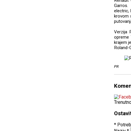
Renault 
Garros.
electric,
krovom n
putovanj
Verzija 
opreme T
krajem j
Roland-G
PR
Komen
Trenutn
Ostavi
* Potreb
Naziv
*