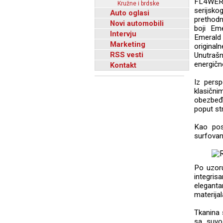
FL4WER 
Kružne i brdske
serijsko
Auto oglasi
prethodn
Novi automobili
boji Em
Intervju
Emerald 
Marketing
origina
RSS vesti
Unutrašn
energičn
Kontakt
Iz persp
klasični
obezbeđu
poput st
Kao pos
surfovanj
Po uzoru
integris
elegantan
materija
Tkanina 
sa suvo