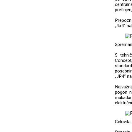
centraln
prefinjen
Prepozna
„4x4” nal
Spreman 
S tehni
Concept
standar
posebni
„JP4” na
Najvažni
pogon na
makadam
električ
Celovita