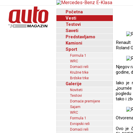
Početna
Vesti
Testovi
Saveti
Predstavljamo
Renault
Kamioni
Roland G
Sport
Formula 1
WRC
Njegov ra
Domaći reli
godine, 
Kružne trke
Brdske trke
Iako je 
Galerije
„journée
Noviteti
pogledu 
Testovi
tako i z
Domaće premijere
Sajam
WRC
Otvorena
Formula 1
Evropski reli
Ovo je 
Domaći reli