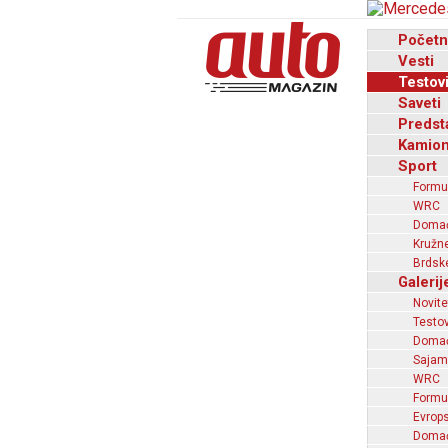
Početn
Vesti
Testov
Saveti
Predst
Kamion
Sport
Formu
WRC
Domaći
Kružne
Brdske
Galerij
Novite
Testov
Domać
Sajam
WRC
Formu
Evrops
Domaći