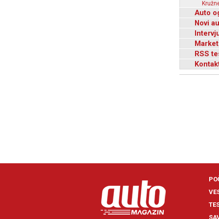
Kružne
Auto o
Novi a
Intervj
Market
RSS te
Kontak
PO
VE
TE
SA