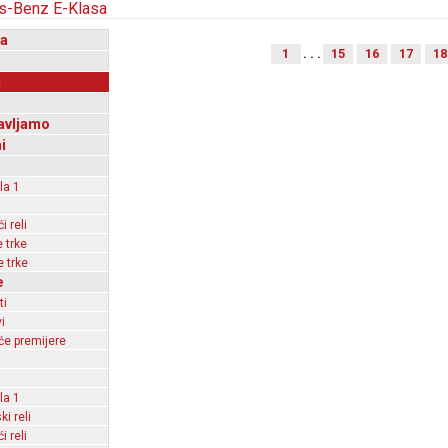
a
1
. . .
15
16
17
18
i
avljamo
i
la 1
 reli
 trke
 trke
e
ti
i
e premijere
la 1
ki reli
 reli