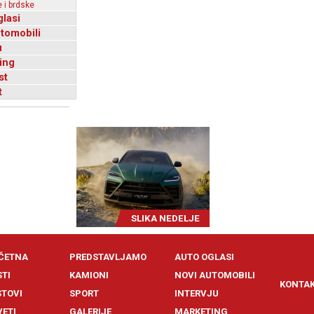
 i brdske
glasi
utomobili
u
ing
st
t
SLIKA NEDELJE
ČETNA
PREDSTAVLJAMO
AUTO OGLASI
STI
KAMIONI
NOVI AUTOMOBILI
KONTA
STOVI
SPORT
INTERVJU
VETI
GALERIJE
MARKETING