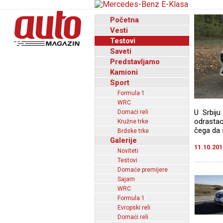
Početna
Vesti
Testovi
Saveti
Predstavljamo
Kamioni
Sport
Formula 1
WRC
U Srbiju
Domaći reli
odrastao
Kružne trke
čega da s
Brdske trke
Galerije
11.10.201
Noviteti
Testovi
Domaće premijere
Sajam
WRC
Formula 1
Evropski reli
Domaći reli