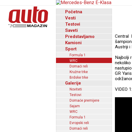
Početna
Vesti
Testovi
Saveti
Central
Predstavljamo
šampion
Kamioni
Austriji 
Sport
Formula 1
Najbolji 
WRC
nekoliko 
Domaći reli
nastupio
Kružne trke
GR Yaris
Brdske trke
održanom
Galerije
VIDEO 1
Noviteti
Testovi
Domaće premijere
Sajam
WRC
Formula 1
Evropski reli
Domaći reli