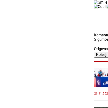
Koment
Sigurnos
Odgovo
26.11.202