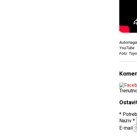
Automagaz
YouTube
Foto: Toy
Komen
Trenutn
Ostavi
* Potreb
Naziv
*
E-mail