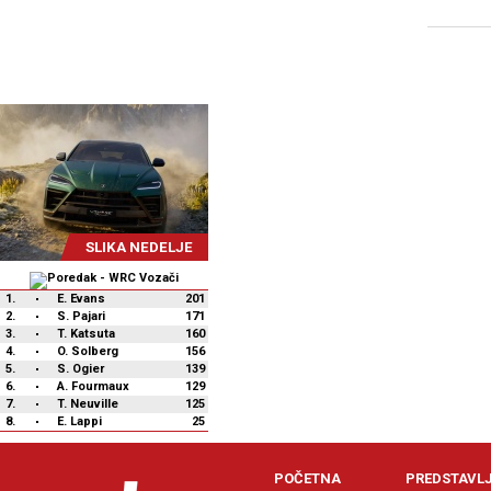
SLIKA NEDELJE
1.
E. Evans
201
2.
S. Pajari
171
3.
T. Katsuta
160
4.
O. Solberg
156
5.
S. Ogier
139
6.
A. Fourmaux
129
7.
T. Neuville
125
8.
E. Lappi
25
POČETNA
PREDSTAVL