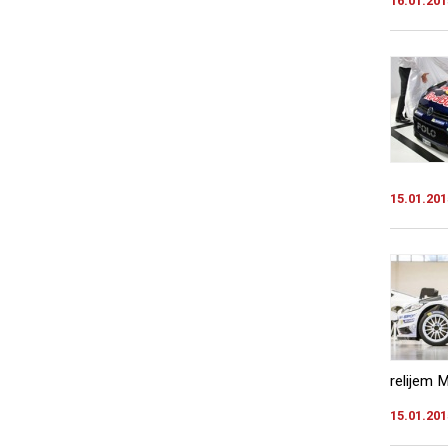
16.01.201
15.01.201
relijem 
15.01.201