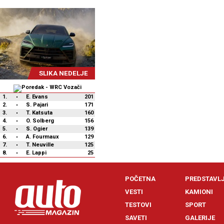
SLIKA NEDELJE
1.
E. Evans
201
2.
S. Pajari
171
3.
T. Katsuta
160
4.
O. Solberg
156
5.
S. Ogier
139
6.
A. Fourmaux
129
7.
T. Neuville
125
8.
E. Lappi
25
POČETNA
PREDSTAVL
VESTI
KAMIONI
TESTOVI
SPORT
SAVETI
GALERIJE