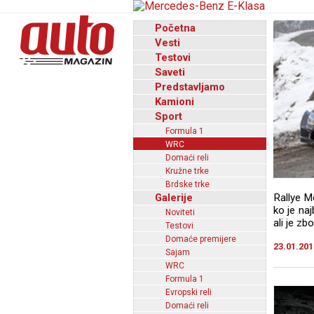
Početna
Vesti
Testovi
Saveti
Predstavljamo
Kamioni
Sport
Formula 1
WRC
Domaći reli
Kružne trke
Brdske trke
Galerije
Rallye M
ko je naj
Noviteti
ali je z
Testovi
Domaće premijere
23.01.201
Sajam
WRC
Formula 1
Evropski reli
Domaći reli