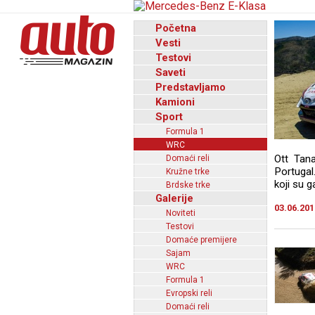
Početna
Vesti
Testovi
Saveti
Predstavljamo
Kamioni
Sport
Formula 1
WRC
Ott Tan
Domaći reli
Portugal.
Kružne trke
koji su 
Brdske trke
Galerije
03.06.201
Noviteti
Testovi
Domaće premijere
Sajam
WRC
Formula 1
Evropski reli
Domaći reli