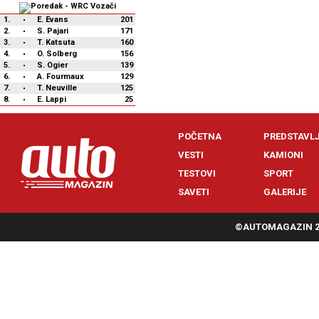
1.
E. Evans
201
2.
S. Pajari
171
3.
T. Katsuta
160
4.
O. Solberg
156
5.
S. Ogier
139
6.
A. Fourmaux
129
7.
T. Neuville
125
8.
E. Lappi
25
POČETNA
PREDSTAVL
VESTI
KAMIONI
TESTOVI
SPORT
SAVETI
GALERIJE
©AUTOMAGAZIN 20