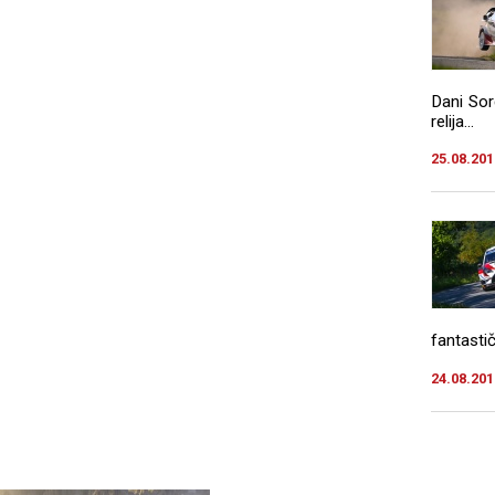
Dani Sor
relija...
25.08.201
fantasti
24.08.201