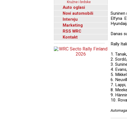
Kružne i brdske
Auto oglasi
Novi automobili
Suninen 
Elfyna E
Intervju
Hyundaija
Marketing
RSS WRC
Danas su
Kontakt
Rally It
1. Tanak
2. Sordó
3. Sunin
4. Evans
5. Mikke
6. Neuvi
7. Lappi
8. Meeke
9. Hänni
10. Rova
Automagaz