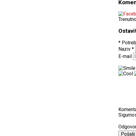
Komen
Trenutn
Ostavi
* Potreb
Naziv
*
E-mail
Koment
Sigurnos
Odgovo