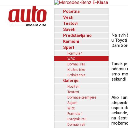
Početna
Vesti
Testovi
Saveti
Na svih 
Predstavljamo
u Toyoti
Kamioni
Dani Sor
Sport
Formula 1
WRC
Tanak je
Domaći reli
odnosu n
Kružne trke
smo mog
Brdske trke
sekundi.
Galerije
Noviteti
Testovi
Ako Tan
Domaće premijere
stepenik
Sajam
uspeo d
WRC
sekunde,
Formula 1
na šest 
Evropski reli
možemo o
Domaći reli