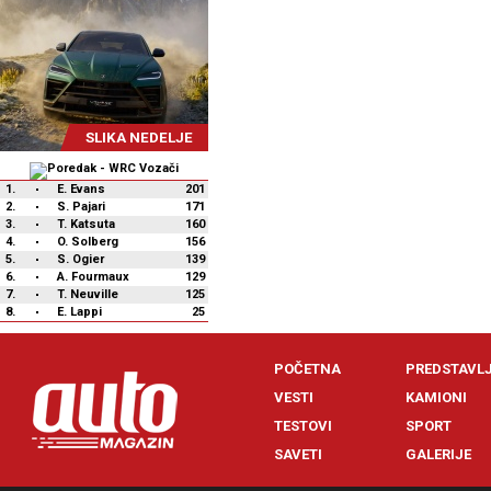
SLIKA NEDELJE
1.
E. Evans
201
2.
S. Pajari
171
3.
T. Katsuta
160
4.
O. Solberg
156
5.
S. Ogier
139
6.
A. Fourmaux
129
7.
T. Neuville
125
8.
E. Lappi
25
POČETNA
PREDSTAVL
VESTI
KAMIONI
TESTOVI
SPORT
SAVETI
GALERIJE