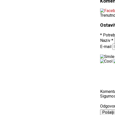
Komen
Trenutn
Ostavi
* Potreb
Naziv
*
E-mail
Koment
Sigurnos
Odgovo