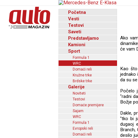
Početna
Vesti
Testovi
Saveti
Ako vam
Predstavljamo
dinamike
Kamioni
će vam D
Sport
Formula 1
WRC
Kao što
Domaći reli
jednako 
Kružne trke
da su se 
Brdske trke
Galerije
Počelo j
Noviteti
"radni da
Testovi
Božje pom
Domaće premijere
Sajam
Dakle, p
WRC
"tko bi 
Formula 1
dugaoj 
Evropski reli
Branch, 
Domaći reli
desilo j