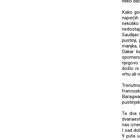
neko dao
Kako god
najveći
nekoliko
nedostaje
Saudijac
pustinji,
manjka, s
Dakar ka
spomenut
njegovo 
došlo n
vrhu ali 
Trenutn
francusk
Baragwan
pustinjsk
Ta dva 
dvanaest
nas izne
I sad do
9 puta u