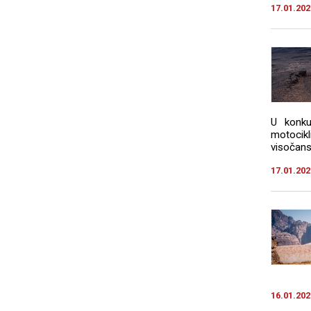
17.01.202
U konku
motocikl
visočanst
17.01.202
16.01.202