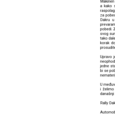
Makinen 
a kako 
raspolag
za pobed
Dakru u
prevara
pobedi. 
svog sun
tako dale
korak do
prosudite
Upravo j
neophod
jedne sta
bi se pob
nemateri
U međuvr
i želim
današnji
Rally Da
Automobi