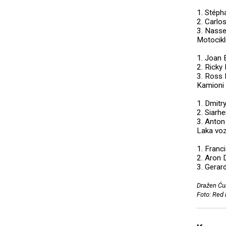
1. Stép
2. Carlo
3. Nass
Motocikl
1. Joan
2. Rick
3. Ross
Kamioni
1. Dmit
2. Siar
3. Anto
Laka voz
1. Fran
2. Aron
3. Gera
Dražen Ću
Foto: Red 