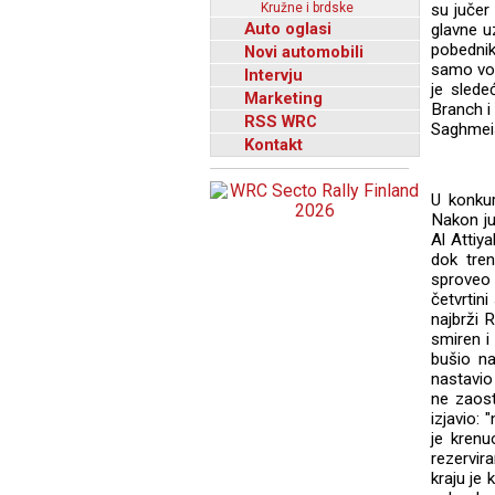
Kružne i brdske
su jučer
Auto oglasi
glavne u
pobednik
Novi automobili
samo vod
Intervju
je slede
Marketing
Branch i
RSS WRC
Saghmeis
Kontakt
U konkur
Nakon ju
Al Attiy
dok tre
sproveo 
četvrtin
najbrži 
smiren i
bušio n
nastavio
ne zaost
izjavio:
je krenu
rezervir
kraju je