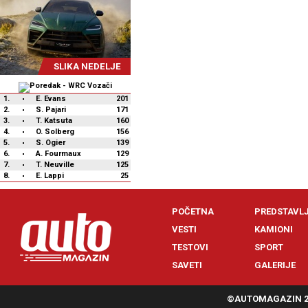
SLIKA NEDELJE
1.
E. Evans
201
2.
S. Pajari
171
3.
T. Katsuta
160
4.
O. Solberg
156
5.
S. Ogier
139
6.
A. Fourmaux
129
7.
T. Neuville
125
8.
E. Lappi
25
POČETNA
PREDSTAVL
VESTI
KAMIONI
TESTOVI
SPORT
SAVETI
GALERIJE
©AUTOMAGAZIN 20