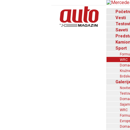
Početn
Vesti
Testov
Saveti
Predst
Kamion
Sport
Formu
WRC
Domaći
Kružne
Brdske
Galerij
Novite
Testov
Domać
Sajam
WRC
Formu
Evrops
Domaći