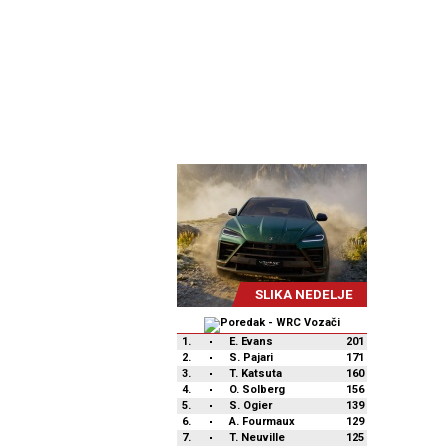
SLIKA NEDELJE
1.
E. Evans
201
2.
S. Pajari
171
3.
T. Katsuta
160
4.
O. Solberg
156
5.
S. Ogier
139
6.
A. Fourmaux
129
7.
T. Neuville
125