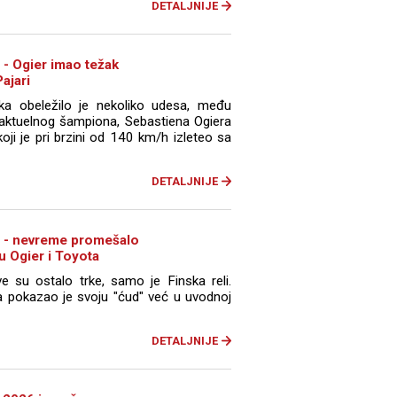
DETALJNIJE
 - Ogier imao težak
ajari
ska obeležilo je nekoliko udesa, među
e aktuelnog šampiona, Sebastiena Ogiera
oji je pri brzini od 140 km/h izleteo sa
DETALJNIJE
6 - nevreme promešalo
u Ogier i Toyota
 su ostalo trke, samo je Finska reli.
ra pokazao je svoju "ćud" već u uvodnoj
DETALJNIJE