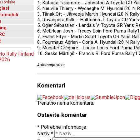
 i brdske
1. Katsuta Takamoto - Johnston A Toyota GR Yari
glasi
2. Neuville Thierry - Wydaeghe M. Hyundai i20 N R
3. Tänak Ott - Järveoja Martin Hyundai i20 N Rall
utomobili
4. Rovanperä Kalle - Halttunen J. Toyota GR Yaris
u
5. Ogier Sébastien - Landais V. Toyota GR Yaris Ra
ing
6. McErlean Josh - Treacy Eoin Ford Puma Rally1
RC
7. Evans Elfyn - Martin Scott Toyota GR Yaris Ral
t
8. Fourmaux Adrien - Coria A. Hyundai i20 N Rall
9. Munster Grégoire - Louka Louis Ford Puma Ral
10. Sesks Mārtiņš - Francis R. Ford Puma Rally1 
Automagazin.rs
Komentari
Trenutno nema komentara.
Ostavite komentar
* Potrebne informacije
Naziv
*