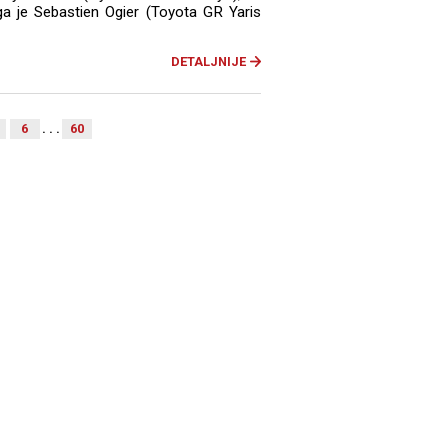
a je Sebastien Ogier (Toyota GR Yaris
DETALJNIJE
6
. . .
60