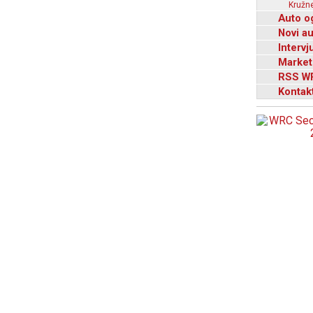
Kružne
Auto o
Novi a
Intervj
Market
RSS W
Kontak