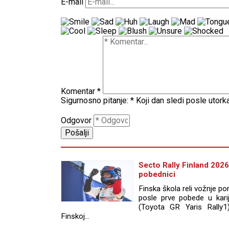
E-mail
Komentar
*
Sigurnosno pitanje:
*
Koji dan sledi posle utork
Odgovor
Secto Rally Finland 2026 
pobednici
Finska škola reli vožnje 
posle prve pobede u karije
(Toyota GR Yaris Rally1
Finskoj...