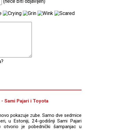
(neće biti objavljen)
a?
- Sami Pajari i Toyota
ponovo pokazuje zube. Samo dve sedmice
ri, u Estoniji, 24-godišnji Sami Pajari
) otvorio je pobednički šampanjac u