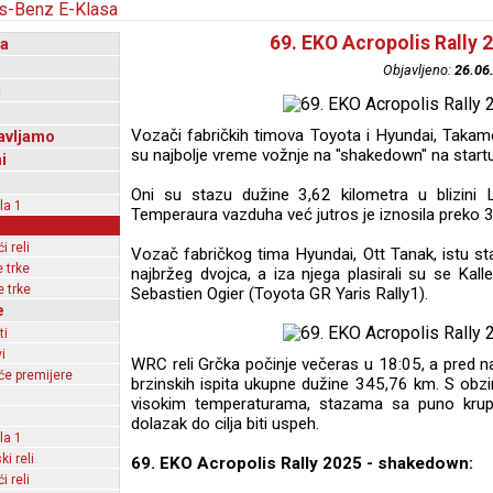
69. EKO Acropolis Rally 
a
Objavljeno:
26.06
i
Vozači fabričkih timova Toyota i Hyundai, Takamot
avljamo
su najbolje vreme vožnje na "shakedown" na startu 
i
Oni su stazu dužine 3,62 kilometra u blizini
la 1
Temperaura vazduha već jutros je iznosila preko 3
 reli
Vozač fabričkog tima Hyundai, Ott Tanak, istu st
 trke
najbržeg dvojca, a iza njega plasirali su se Kal
 trke
Sebastien Ogier (Toyota GR Yaris Rally1).
e
ti
i
WRC reli Grčka počinje večeras u 18:05, a pred na
e premijere
brzinskih ispita ukupne dužine 345,76 km. S obz
visokim temperaturama, stazama sa puno krupn
dolazak do cilja biti uspeh.
la 1
ki reli
69. EKO Acropolis Rally 2025 - shakedown:
 reli