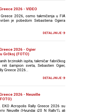
 Greece 2026 - VIDEO
 Greece 2026, osmo takmičenja u FIA
vršen je pobedom Sebastiena Ogiera
DETALJNIJE
 Greece 2026 - Ogier
 u Grčkoj (FOTO)
nih brzinskih ispita, takmičar fabričkog
 reli šampion sveta, Sebastien Ogier,
lly Greece 2026...
DETALJNIJE
Greece 2026 - Neuville
(FOTO)
0. EKO Acropolis Rally Greece 2026 su
rry Neuville (Hyundai i20 N Rally1), ali