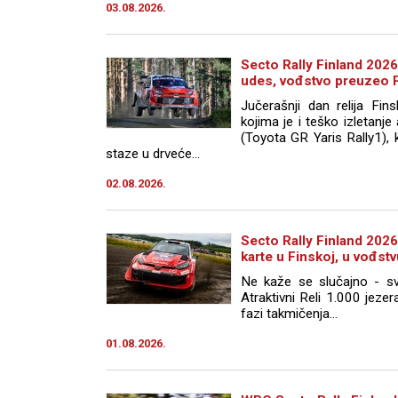
03.08.2026.
Secto Rally Finland 2026
udes, vođstvo preuzeo P
Jučerašnji dan relija Fin
kojima je i teško izletanj
(Toyota GR Yaris Rally1), k
staze u drveće...
02.08.2026.
Secto Rally Finland 202
karte u Finskoj, u vođstv
Ne kaže se slučajno - sve
Atraktivni Reli 1.000 jeze
fazi takmičenja...
01.08.2026.