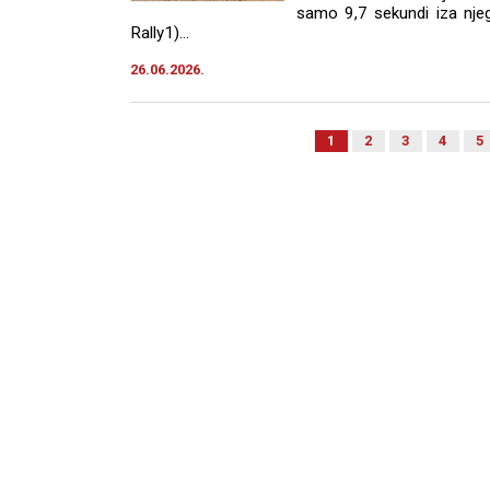
samo 9,7 sekundi iza njeg
Rally1)...
26.06.2026.
1
2
3
4
5