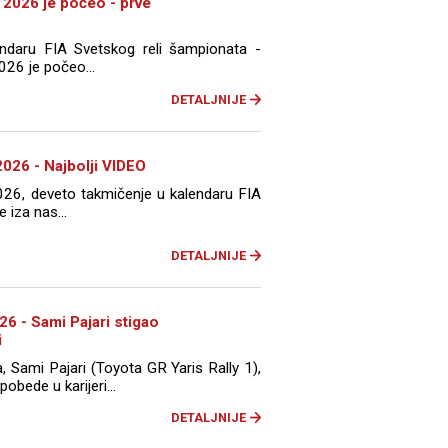
 2026 je počeo - prve
ndaru FIA Svetskog reli šampionata -
26 je počeo...
DETALJNIJE
2026 - Najbolji VIDEO
026, deveto takmičenje u kalendaru FIA
 iza nas...
DETALJNIJE
026 - Sami Pajari stigao
i
, Sami Pajari (Toyota GR Yaris Rally 1),
pobede u karijeri...
DETALJNIJE