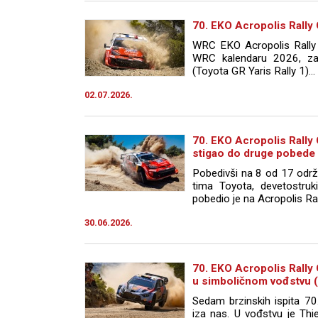
70. EKO Acropolis Rally
WRC EKO Acropolis Rally
WRC kalendaru 2026, za
(Toyota GR Yaris Rally 1)...
02.07.2026.
70. EKO Acropolis Rally
stigao do druge pobede
Pobedivši na 8 od 17 održa
tima Toyota, devetostruki
pobedio je na Acropolis Ra
30.06.2026.
70. EKO Acropolis Rally 
u simboličnom vođstvu 
Sedam brzinskih ispita 7
iza nas. U vođstvu je Thie