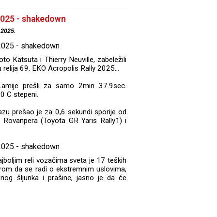
2025 - shakedown
.2025.
o Katsuta i Thierry Neuville, zabeležili
relija 69. EKO Acropolis Rally 2025...
 Lamije prešli za samo 2min 37.9sec.
0 C stepeni.
azu prešao je za 0,6 sekundi sporije od
le Rovanpera (Toyota GR Yaris Rally1) i
jboljim reli vozačima sveta je 17 teških
irom da se radi o ekstremnim uslovima,
og šljunka i prašine, jasno je da će