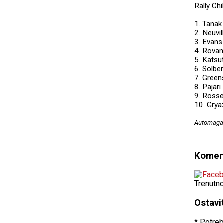
Rally Chi
1. Tänak
2. Neuvi
3. Evans
4. Rovan
5. Katsu
6. Solbe
7. Green
8. Pajar
9. Rosse
10. Grya
Automagaz
Komen
Trenutn
Ostavi
* Potreb