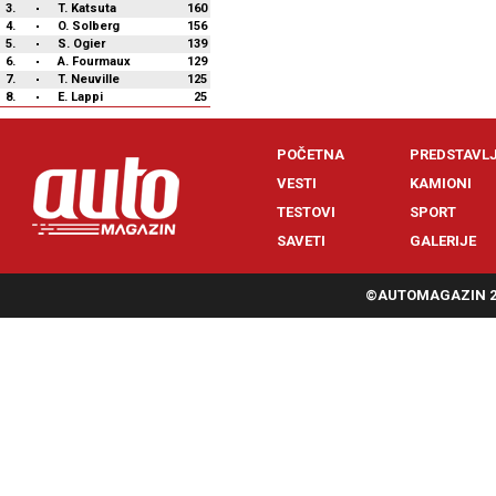
3.
T. Katsuta
160
4.
O. Solberg
156
5.
S. Ogier
139
6.
A. Fourmaux
129
7.
T. Neuville
125
8.
E. Lappi
25
POČETNA
PREDSTAVL
VESTI
KAMIONI
TESTOVI
SPORT
SAVETI
GALERIJE
©AUTOMAGAZIN 20