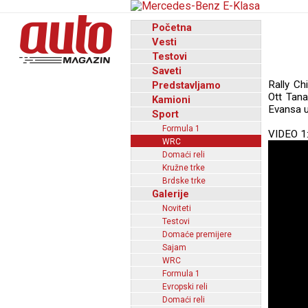
Početna
Vesti
Testovi
Saveti
Rally Ch
Predstavljamo
Ott Tana
Kamioni
Evansa u 
Sport
Formula 1
VIDEO 1
WRC
Domaći reli
Kružne trke
Brdske trke
Galerije
Noviteti
Testovi
Domaće premijere
Sajam
WRC
Formula 1
Evropski reli
Domaći reli