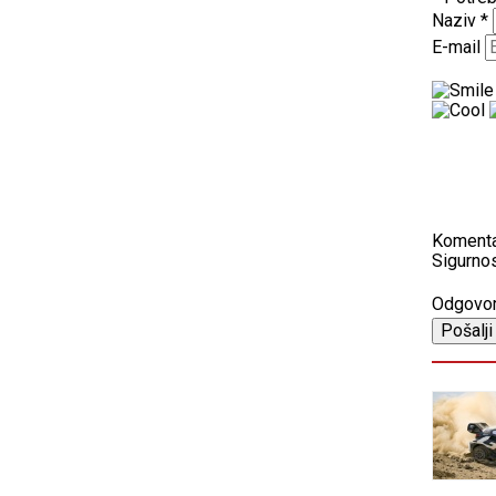
Naziv
*
E-mail
Koment
Sigurnos
Odgovo