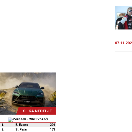
07.11.202
SLIKA NEDELJE
1.
E. Evans
201
2.
S. Pajari
171