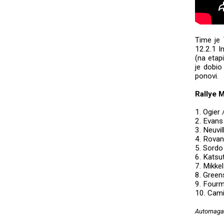
Time je 
12.2.1 I
(na etap
je dobio
ponovi.
Rallye M
1. Ogier
2. Evans
3. Neuvi
4. Rovan
5. Sordo
6. Katsu
7. Mikke
8. Gree
9. Fourm
10. Cami
Automagaz