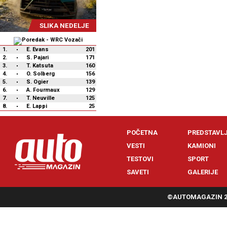
SLIKA NEDELJE
1.
E. Evans
201
2.
S. Pajari
171
3.
T. Katsuta
160
4.
O. Solberg
156
5.
S. Ogier
139
6.
A. Fourmaux
129
7.
T. Neuville
125
8.
E. Lappi
25
POČETNA
PREDSTAVL
VESTI
KAMIONI
TESTOVI
SPORT
SAVETI
GALERIJE
©AUTOMAGAZIN 20