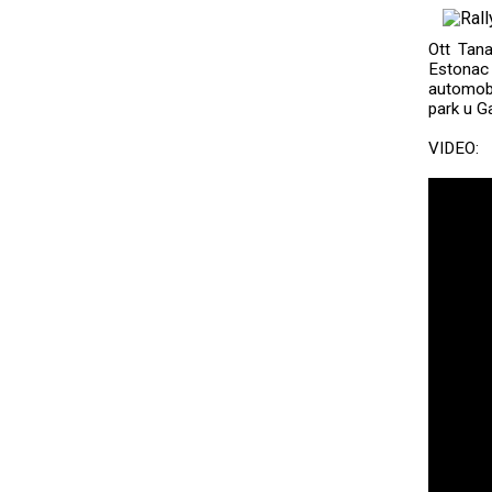
Ott Tana
Estonac 
automobi
park u Ga
VIDEO: