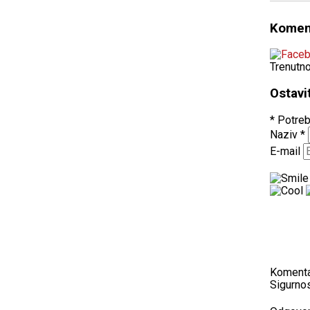
Komen
Trenutn
Ostavi
* Potreb
Naziv
*
E-mail
Koment
Sigurnos