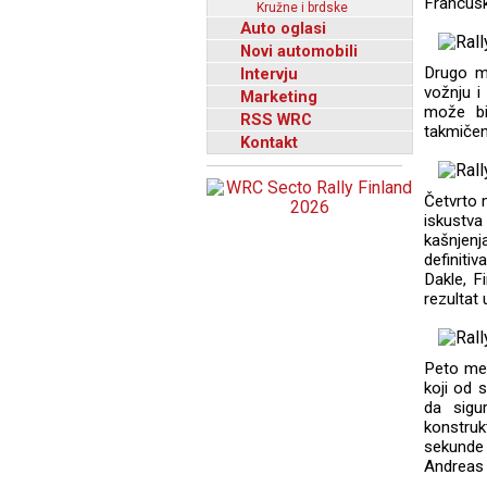
Francus
Kružne i brdske
Auto oglasi
Novi automobili
Drugo me
Intervju
vožnju i
Marketing
može bi
RSS WRC
takmiče
Kontakt
Četvrto 
iskustva
kašnjenj
definiti
Dakle, F
rezultat 
Peto mes
koji od 
da sigu
konstruk
sekunde 
Andreas