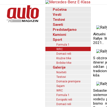
Početna
Vesti
Testovi
Saveti
Predstavljamo
Aktuelni
Kamioni
Rallye 
Sport
2021...
Formula 1
WRC
Domaći reli
S obziro
Kružne trke
itinerer 
Brdske trke
održan 
Galerije
tradicio
Noviteti
kiša.
Testovi
Domaće premijere
Sajam
Sebastie
WRC
sistemo
Formula 1
vodeću p
Evropski reli
bismo mo
Domaći reli