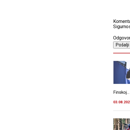
Koment
Sigurnos
Odgovo
Finskoj...
03.08.202