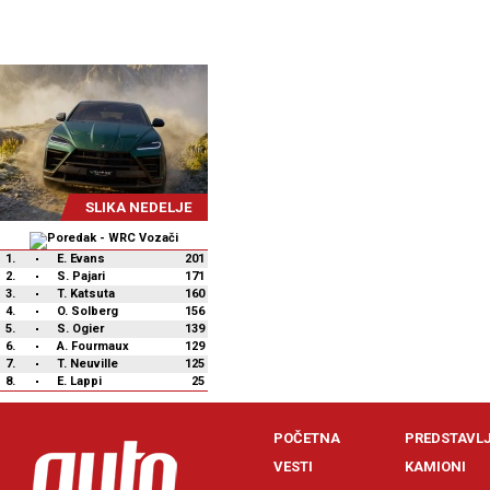
SLIKA NEDELJE
1.
E. Evans
201
2.
S. Pajari
171
3.
T. Katsuta
160
4.
O. Solberg
156
5.
S. Ogier
139
6.
A. Fourmaux
129
7.
T. Neuville
125
8.
E. Lappi
25
POČETNA
PREDSTAVL
VESTI
KAMIONI