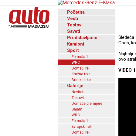
Početna
Vesti
Testovi
Saveti
Sledеća 
Predstavljamo
Gods, koj
Kamioni
Sport
Najbolji 
Formula 1
ovo atra
WRC
Domaći reli
VIDEO 1
Kružne trke
Brdske trke
Galerije
Noviteti
Testovi
Domaće premijere
Sajam
WRC
Formula 1
Evropski reli
Domaći reli